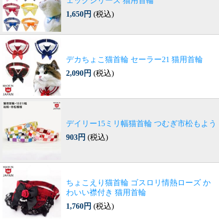
ェックシリーズ 猫用首輪
1,650円
(税込)
デカちょこ猫首輪 セーラー21 猫用首輪
2,090円
(税込)
デイリー15ミリ幅猫首輪 つむぎ市松もよう
903円
(税込)
ちょこえり猫首輪 ゴスロリ情熱ローズ か
わいい襟付き 猫用首輪
1,760円
(税込)