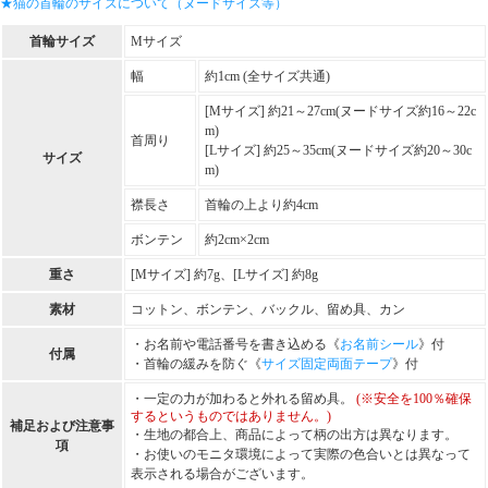
★猫の首輪のサイズについて（ヌードサイズ等）
首輪サイズ
Mサイズ
幅
約1cm (全サイズ共通)
[Mサイズ] 約21～27cm(ヌードサイズ約16～22c
m)
首周り
[Lサイズ] 約25～35cm(ヌードサイズ約20～30c
サイズ
m)
襟長さ
首輪の上より約4cm
ボンテン
約2cm×2cm
重さ
[Mサイズ] 約7g、[Lサイズ] 約8g
素材
コットン、ボンテン、バックル、留め具、カン
・お名前や電話番号を書き込める《
お名前シール
》付
付属
・首輪の緩みを防ぐ《
サイズ固定両面テープ
》付
・一定の力が加わると外れる留め具。
(※安全を100％確保
するというものではありません。)
補足および注意事
・生地の都合上、商品によって柄の出方は異なります。
項
・お使いのモニタ環境によって実際の色合いとは異なって
表示される場合がございます。