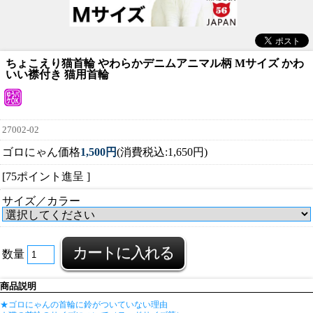
ちょこえり猫首輪 やわらかデニムアニマル柄 Mサイズ かわ
いい襟付き 猫用首輪
27002-02
ゴロにゃん価格
1,500円
(消費税込:1,650円)
[75ポイント進呈 ]
サイズ／カラー
数量
商品説明
★ゴロにゃんの首輪に鈴がついていない理由