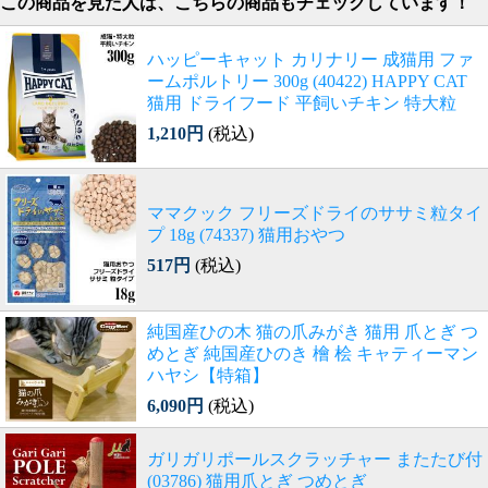
この商品を見た人は、こちらの商品もチェックしています！
ハッピーキャット カリナリー 成猫用 ファ
ームポルトリー 300g (40422) HAPPY CAT
猫用 ドライフード 平飼いチキン 特大粒
1,210円
(税込)
ママクック フリーズドライのササミ粒タイ
プ 18g (74337) 猫用おやつ
517円
(税込)
純国産ひの木 猫の爪みがき 猫用 爪とぎ つ
めとぎ 純国産ひのき 檜 桧 キャティーマン
ハヤシ【特箱】
6,090円
(税込)
ガリガリポールスクラッチャー またたび付
(03786) 猫用爪とぎ つめとぎ