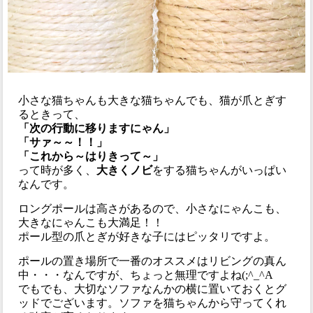
小さな猫ちゃんも大きな猫ちゃんでも、猫が爪とぎす
るときって、
「次の行動に移りますにゃん」
「サァ～～！！」
「これから～はりきって～」
って時が多く、
大きくノビ
をする猫ちゃんがいっぱい
なんです。
ロングポールは高さがあるので、小さなにゃんこも、
大きなにゃんこも大満足！！
ポール型の爪とぎが好きな子にはピッタリですよ。
ポールの置き場所で一番のオススメはリビングの真ん
中・・・なんですが、ちょっと無理ですよね(;^_^A
でもでも、大切なソファなんかの横に置いておくとグ
ッドでございます。ソファを猫ちゃんから守ってくれ