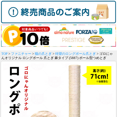
TOP
>
ファニチャー
>
猫の爪とぎ
>
待望のロングポール爪とぎ
> ゴロにゃ
んオリジナル ロングポール 爪とぎ 麻タイプ (5887) ポール型つめとぎ