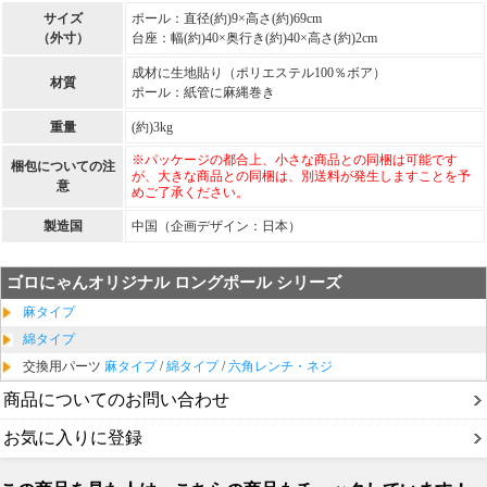
サイズ
ポール：直径(約)9×高さ(約)69cm
（外寸）
台座：幅(約)40×奥行き(約)40×高さ(約)2cm
成材に生地貼り（ポリエステル100％ボア）
材質
ポール：紙管に麻縄巻き
重量
(約)3kg
※パッケージの都合上、小さな商品との同梱は可能です
梱包についての注
が、大きな商品との同梱は、別送料が発生しますことを予
意
めご了承ください。
製造国
中国（企画デザイン：日本）
ゴロにゃんオリジナル ロングポール シリーズ
麻タイプ
綿タイプ
交換用パーツ
麻タイプ
/
綿タイプ
/
六角レンチ・ネジ
商品についてのお問い合わせ
お気に入りに登録