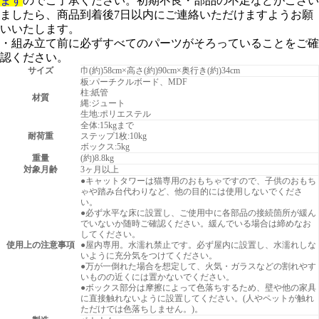
ます
のでご了承ください。初期不良・部品の不足などがござい
ましたら、商品到着後7日以内にご連絡いただけますようお願
いいたします。
・組み立て前に必ずすべてのパーツがそろっていることをご確
認ください。
サイズ
巾(約)58cm×高さ(約)90cm×奥行き(約)34cm
板:パーチクルボード、MDF
柱:紙管
材質
縄:ジュート
生地:ポリエステル
全体:15kgまで
耐荷重
ステップ1枚:10kg
ボックス:5kg
重量
(約)8.8kg
対象月齢
3ヶ月以上
●キャットタワーは猫専用のおもちゃですので、子供のおもち
ゃや踏み台代わりなど、他の目的には使用しないでくださ
い。
●必ず水平な床に設置し、ご使用中に各部品の接続箇所が緩ん
でいないか随時ご確認ください。緩んでいる場合は締めなお
してください。
使用上の注意事項
●屋内専用。水濡れ禁止です。必ず屋内に設置し、水濡れしな
いように充分気をつけてください。
●万が一倒れた場合を想定して、火気・ガラスなどの割れやす
いものの近くには置かないでください。
●ボックス部分は摩擦によって色落ちするため、壁や他の家具
に直接触れないように設置してください。(人やペットが触れ
ただけでは色落ちしません。)。