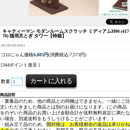
キャティーマン モダンルームスクラッチ ミディアムH90 (417
70) 猫用爪とぎ タワー【特箱】
40199-00-0001
ゴロにゃん価格
6,885円
(消費税込:7,573円)
[344ポイント進呈 ]
数量
商品説明
・重量品のため、他の商品との同梱はできません。一緒にご注
文いただきました商品とは別のお届けになります。(この商品
をのぞいた商品のお買い上げ金額合計が送料無料規定に満たな
い場合、別途送料をもうしうけることがございます。)
・組み立て品のため、
開封後は、お客様都合の返品は承りかね