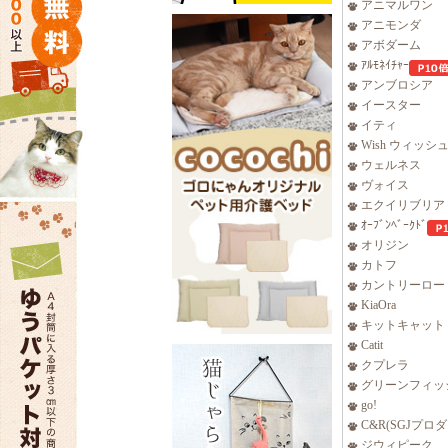
アニマルワン
アニモンダ
アボダーム
ｱﾙﾓﾈｲﾁｬｰ
アンブロシア
イースター
イティ
Wish ウィッシ
ウェルネス
ヴォイス
エクイリブリア
ｵｰﾌﾞﾝﾍﾞｰｸﾄﾞ
オリジン
カトフ
カントリーロー
KiaOra
キットキャット
Catit
クプレラ
グリーンフィッ
go!
C&R(SGJプロ
ジウィピーク