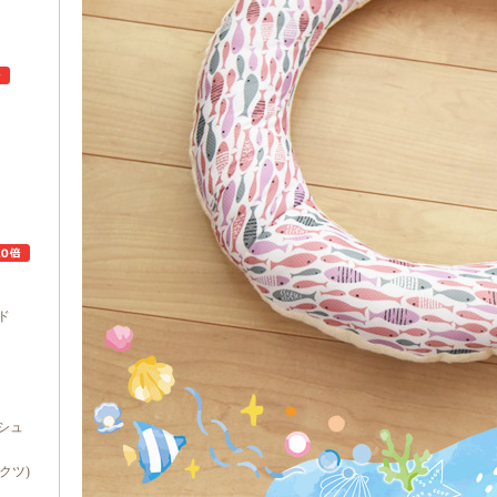
ュ
ド
シュ
ダクツ)