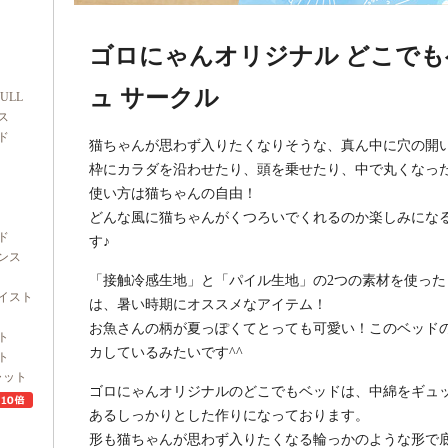
ゴロにゃんオリジナル どこでも
ュ サークル
FULL
ス
ド
猫ちゃんが思わず入りたくなりそうな、真ん中に穴の開
枠にカラダを沿わせたり、頭を乗せたり、中で丸くなっ
使い方は猫ちゃんの自由！
どんな風に猫ちゃんがくつろいでくれるのか楽しみにな
ド
す♪
ンス
「接触冷感生地」と「パイル生地」の2つの素材を使っ
イスト
は、暑い時期にオススメなアイテム！
お魚さんの柄が夏っぽくてとっても可愛い！このベッド
ト
カしているみたいです^^
ト
ャット
ゴロにゃんオリジナルのどこでもベッドは、中綿をギュ
あるしっかりとした作りになっております。
形も猫ちゃんが思わず入りたくなる輪っかのような形で