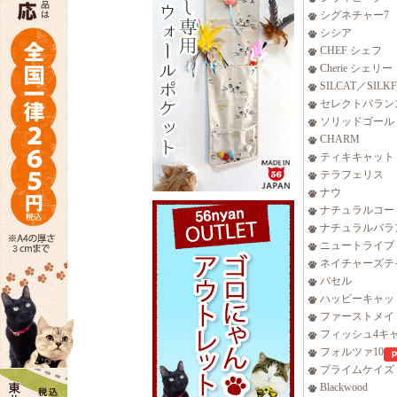
シグネチャー7
シシア
CHEF シェフ
Cherie シェリー
SILCAT／SILK
セレクトバラン
ソリッドゴール
CHARM
ティキキャット
テラフェリス
ナウ
ナチュラルコー
ナチュラルバラ
ニュートライプ
ネイチャーズテ
バセル
ハッピーキャッ
ファーストメイ
フィッシュ4キ
フォルツァ10
プライムケイズ
Blackwood