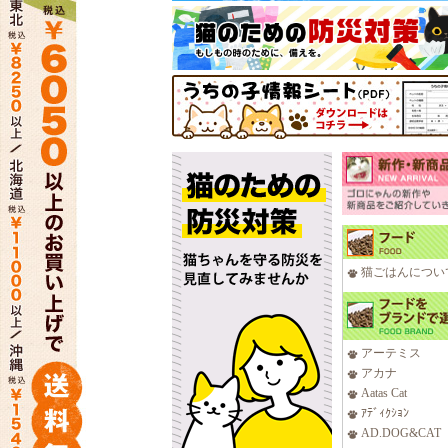
猫ごはんについ
アーテミス
アカナ
Aatas Cat
ｱﾃﾞｨｸｼｮﾝ
AD.DOG&CAT