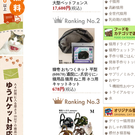
子猫用
大型ペットフェンス
高齢猫用
17,600円
(税込)
全世代猫用
乳幼期の猫用
猫用ドライフー
猫用ウェットフ
手作り猫ごはん
簡単手作りトッ
おかず
猫壱 おちつくネット 平型
(60670) 通院に♪爪切りに♪
サプリ／ミルク
猫用品 猫用 ねこ用 ネコ用
おやつ
キャットネット
└
機能性おやつ
678円
(税込)
トライアルセッ
水
デイリー猫用首
おしゃれ猫首輪
襟付き猫首輪