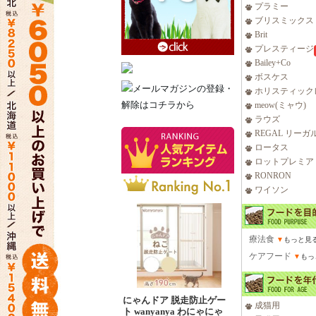
プラミー
ブリスミックス
Brit
プレスティージ
Bailey+Co
ボスケス
ホリスティック
meow(ミャウ)
ラウズ
REGAL リーガ
ロータス
ロットプレミア
RONRON
ワイソン
療法食
▼
もっと見
ケアフード
▼
もっ
にゃんドア 脱走防止ゲー
成猫用
ト wanyanya わにゃにゃ