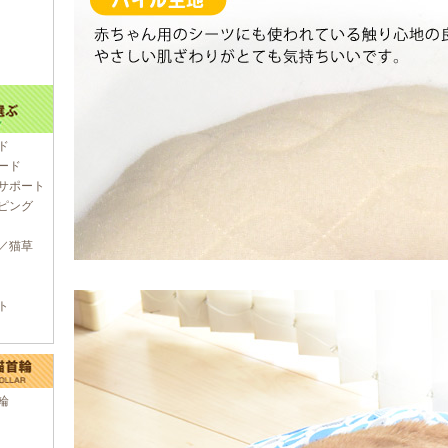
ド
ード
サポート
ピング
／猫草
ト
輪