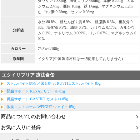
タウリン 1000mg、塩化コリン 600mg、葉酸 0.20mg、カル
シウム 2.4mg、亜鉛 10mg、鉄 1.6mg、マグネシウム 1.2m
g、ヨウ素 0.28mg、セレン 0.08mg
水分 80.8%、粗たんぱく質 6.9%、粗脂肪 6.8%、粗灰分 0.
3%、塩化物 0.9%、繊維 0.3%、カリウム 0.17%、カルシウ
分析値
ム 0.2%、ナトリウム 0.009%、リン 0.07%、マグネシウム 0.
02%
カロリー
75.3kcal/100g
原産国
イタリア(中国製原材料は一切使用しておりません)
エクイリブリア 療法食缶
ストルバイト結石／尿石症 STRUVITE ストルバイト 85g
腎臓サポート RENAL リナール 85g
胃腸サポート GASTRO ガストロ 85g
体重コントロール WEIGHT ウェイト 85g
商品についてのお問い合わせ
お気に入りに登録