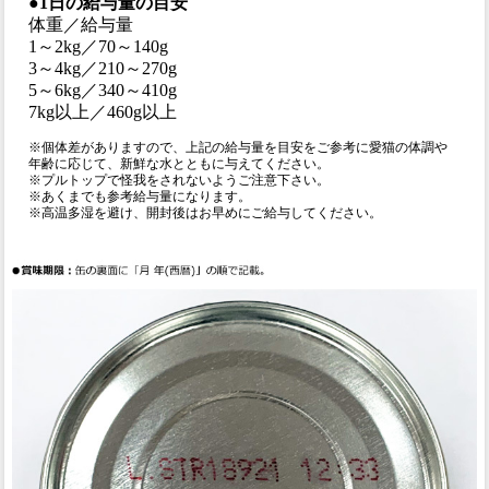
●1日の給与量の目安
体重／給与量
1～2kg／70～140g
3～4kg／210～270g
5～6kg／340～410g
7kg以上／460g以上
※個体差がありますので、上記の給与量を目安をご参考に愛猫の体調や
年齢に応じて、新鮮な水とともに与えてください。
※プルトップで怪我をされないようご注意下さい。
※あくまでも参考給与量になります。
※高温多湿を避け、開封後はお早めにご給与してください。