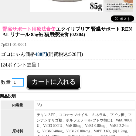
腎臓サポート用療法食缶
エクイリブリア 腎臓サポート REN
AL リナール 85g缶 猫用療法食 (02204)
7p021-01-0001
ゴロにゃん価格
480円
(消費税込:528円)
[24ポイント進呈 ]
数量
商品説明
内容量
85g
チキン 34%、ココナッツオイル、ミネラル、ブドウ糖、マ
ンナンオリゴ糖、ポルフェノール(ブドウ抽出)、VitA 7000I
U、VitD3 600IU、VitE 80mg、VitB1 0.80mg、 VitB2 2.24m
原材料
g、VitB6 0.40mg、VitB12 0.004mg、VitPP 3.60、銅 1.2mg、