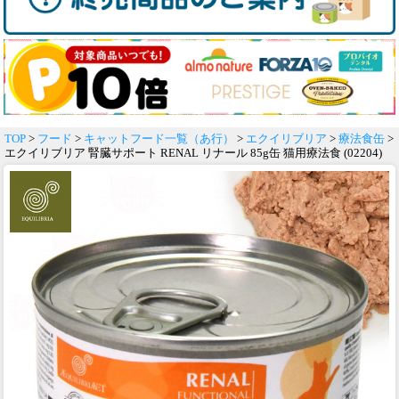
TOP
>
フード
>
キャットフード一覧（あ行）
>
エクイリブリア
>
療法食缶
>
エクイリブリア 腎臓サポート RENAL リナール 85g缶 猫用療法食 (02204)