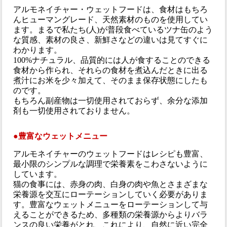
アルモネイチャー・ウェットフードは、食材はもちろ
んヒューマングレード、天然素材のものを使用してい
ます。まるで私たち(人)が普段食べているツナ缶のよう
な質感、素材の良さ、新鮮さなどの違いは見てすぐに
わかります。
100%ナチュラル、品質的には人が食することのできる
食材から作られ、それらの食材を煮込んだときに出る
煮汁にお米を少々加えて、そのまま保存状態にしたも
のです。
もちろん副産物は一切使用されておらず、余分な添加
剤も一切使用されておりません。
●豊富なウェットメニュー
アルモネイチャーのウェットフードはレシピも豊富、
最小限のシンプルな調理で栄養素をこわさないように
しています。
猫の食事には、赤身の肉、白身の肉や魚とさまざまな
栄養源を交互にローテーションしていく必要がありま
す。豊富なウェットメニューをローテーションして与
えることができるため、多種類の栄養源からよりバラ
ンスの良い栄養がとれ、これにより、自然に近い完全