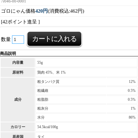
7r046-00-0001
ゴロにゃん価格
420円
(消費税込:462円)
[42ポイント進呈 ]
数量
商品説明
内容量
55g
原材料
鶏肉 45%、米 1%
粗タンパク質
12%
粗繊維
0.5%
成分
粗脂肪
0.5%
粗灰分
1%
水分
86%
カロリー
54.5kcal/100g
原産国
タイ