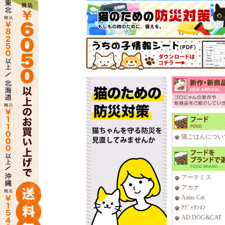
猫ごはんについ
アーテミス
アカナ
Aatas Cat
ｱﾃﾞｨｸｼｮﾝ
AD.DOG&CAT