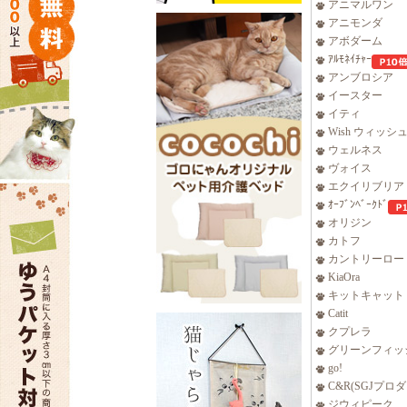
アニマルワン
アニモンダ
アボダーム
ｱﾙﾓﾈｲﾁｬｰ
アンブロシア
イースター
イティ
Wish ウィッシ
ウェルネス
ヴォイス
エクイリブリア
ｵｰﾌﾞﾝﾍﾞｰｸﾄﾞ
オリジン
カトフ
カントリーロー
KiaOra
キットキャット
Catit
クプレラ
グリーンフィッ
go!
C&R(SGJプロ
ジウィピーク