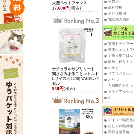
子猫用
大型ペットフェンス
高齢猫用
17,600円
(税込)
全世代猫用
乳幼期の猫用
猫用ドライフー
猫用ウェットフ
手作り猫ごはん
簡単手作りトッ
おかず
ナチュラルサプリミート
鶏ささみまるごとレトルト
サプリ／ミルク
Lサイズ (60256) VACEL バ
おやつ
セル
└
機能性おやつ
550円
(税込)
トライアルセッ
水
デイリー猫用首
おしゃれ猫首輪
襟付き猫首輪