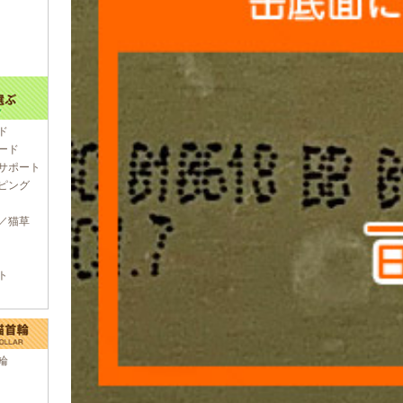
ド
ード
サポート
ピング
／猫草
ト
輪