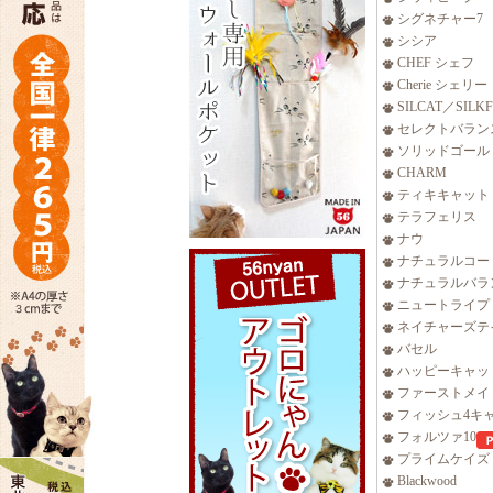
シグネチャー7
シシア
CHEF シェフ
Cherie シェリー
SILCAT／SILK
セレクトバラン
ソリッドゴール
CHARM
ティキキャット
テラフェリス
ナウ
ナチュラルコー
ナチュラルバラ
ニュートライプ
ネイチャーズテ
バセル
ハッピーキャッ
ファーストメイ
フィッシュ4キ
フォルツァ10
プライムケイズ
Blackwood