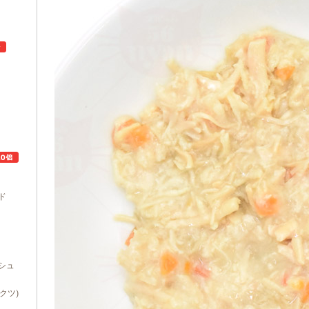
ュ
ド
シュ
ダクツ)