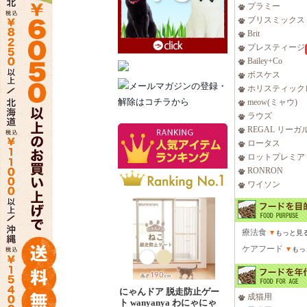
プラミー
ブリスミックス
Brit
プレスティージ
Bailey+Co
ボスケス
ホリスティック
meow(ミャウ)
ラウズ
REGAL リーガ
ロータス
ロットプレミア
RONRON
ワイソン
療法食
▼
もっと見
ケアフード
▼
もっ
にゃんドア 脱走防止ゲー
成猫用
ト wanyanya わにゃにゃ