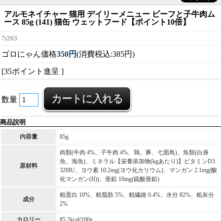
アルモネイチャー 猫用 デイリーメニュー ビーフと子牛肉ム
ース 85g (141) 猫缶 ウェットフード【ポイント10倍】
7r263
ゴロにゃん価格
350円
(消費税込:385円)
[35ポイント進呈 ]
数量
商品説明
内容量
85g
肉類(牛肉 4%、子牛肉 4%、鶏、豚、七面鳥)、魚類(白身
魚、海魚)、ミネラル【栄養添加物(kgあたり)】ビタミンD3
原材料
320IU、ヨウ素 10.2mg(ヨウ化カリウム)、マンガン 2.1mg(酸
化マンガン(II))、亜鉛 10mg(硫酸亜鉛)
粗蛋白 10%、粗脂肪 5%、粗繊維 0.4%、水分 82%、粗灰分
成分
2%
カロリー
85.2kcal/100g