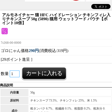
アルモネイチャー 猫 HFC ハイドレーション チキンフィレ入
りチキンスープ 50g (5890) 猫用 ウェットフード パウチ【ポ
イント10倍】
7r268-00-0000
ゴロにゃん価格
290円
(消費税込:319円)
[29ポイント進呈 ]
数量
商品説明
内容量
50g
原材料
チキンスープ 73.5%、チキンフィレ 25%、米 1.5%
粗タンパク 6.7%、粗繊維 0.1%、粗脂肪 0.2%、粗灰分 0.
成分