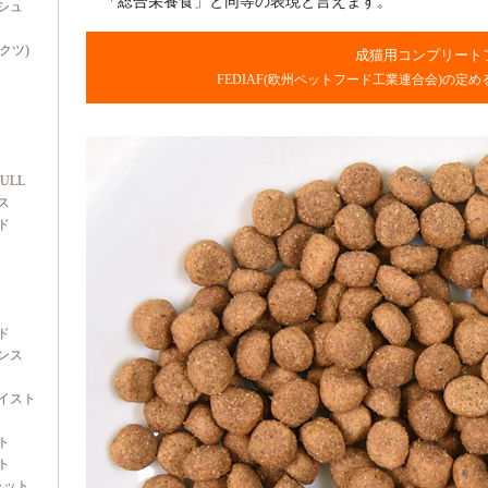
「総合栄養食」と同等の表現と言えます。
シュ
ダクツ)
成猫用コンプリート
FEDIAF(欧州ペットフード工業連合会)の定
FULL
ス
ド
ド
ンス
イスト
ト
ト
ャット