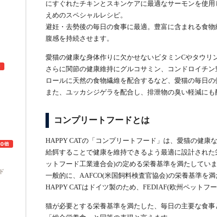
にすぐれたチキンとスキンケアに最適なサーモンを使用
えめのスペシャルレシピ。
避妊・去勢後の毎日の食事に最適。豊富に含まれる食物
腹感を持続させます。
愛猫の健康な身体作りに欠かせないビタミンCやタウリ
さらに関節の健康維持にグルコサミン、コンドロイチン
ロールに天然の食物繊維を配合するなど、愛猫の毎日の
また、ユッカシジゲラを配合し、排泄物の臭い軽減にも
ュ
コンプリートフードとは
HAPPY CATの「コンプリートフード」は、愛猫の健
給餌することで健康を維持できるよう最適に設計された栄養
ットフード工業連合会)の定める栄養基準を満たしてい
ド
一般的に、AAFCO(米国飼料検査官協会)の栄養基準
HAPPY CATはドイツ製のため、FEDIAF(欧州ペッ
猫が必要とする栄養基準を満たした、毎日の主要な食事