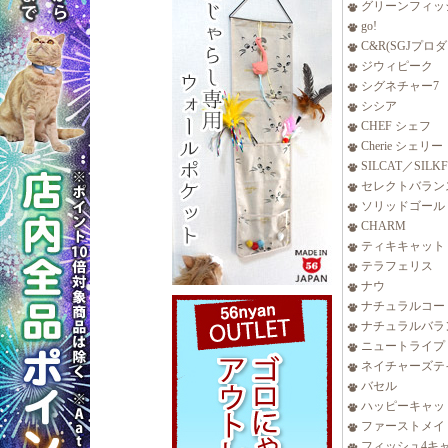
グリーンフィッ
go!
C&R(SGJプロ
ジウィピーク
シグネチャー7
シシア
CHEF シェフ
Cherie シェリー
SILCAT／SILK
セレクトバラン
ソリッドゴール
CHARM
ティキキャット
テラフェリス
ナウ
ナチュラルコー
ナチュラルバラ
ニュートライプ
ネイチャーズテ
バセル
ハッピーキャッ
ファーストメイ
フィッシュ4キ