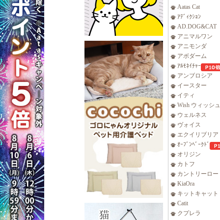
Aatas Cat
ｱﾃﾞｨｸｼｮﾝ
AD.DOG&CAT
アニマルワン
アニモンダ
アボダーム
ｱﾙﾓﾈｲﾁｬｰ
アンブロシア
イースター
イティ
Wish ウィッシ
ウェルネス
ヴォイス
エクイリブリア
ｵｰﾌﾞﾝﾍﾞｰｸﾄﾞ
オリジン
カトフ
カントリーロー
KiaOra
キットキャット
Catit
クプレラ