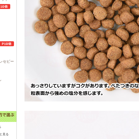
レセピー
ル
る
と見る