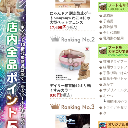
にゃんドア 脱走防止ゲー
成猫用
ト wanyanya わにゃにゃ
子猫用
大型ペットフェンス
高齢猫用
17,600円
(税込)
全世代猫用
乳幼期の猫用
猫用ドライフー
猫用ウェットフ
手作り猫ごはん
簡単手作りトッ
おかず
デイリー猫首輪10ミリ幅
くすみカラー
サプリ／ミルク
838円
(税込)
おやつ
└
機能性おやつ
トライアルセッ
水