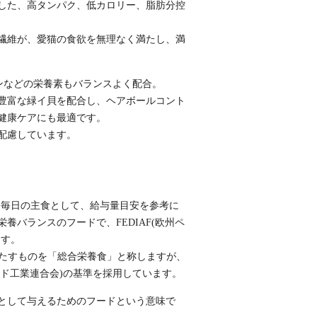
した、高タンパク、低カロリー、脂肪分控
繊維が、愛猫の食欲を無理なく満たし、満
ンなどの栄養素もバランスよく配合。
豊富な緑イ貝を配合し、ヘアボールコント
健康ケアにも最適です。
配慮しています。
康な毎日の主食として、給与量目安を参考に
バランスのフードで、FEDIAF(欧州ペ
ます。
を満たすものを「総合栄養食」と称しますが、
トフード工業連合会)の基準を採用しています。
として与えるためのフードという意味で