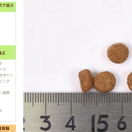
ド
ード
サポート
ピング
／猫草
ト