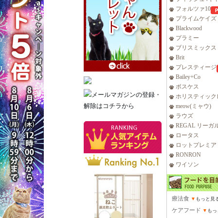
フォルツァ10
プライムケイズ
Blackwood
プラミー
ブリスミックス
Brit
プレスティージ
Bailey+Co
ボスケス
ホリスティック
meow(ミャウ)
ラウズ
REGAL リーガ
ロータス
ロットプレミア
RONRON
ワイソン
療法食
▼
もっと見
ケアフード
▼
もっ