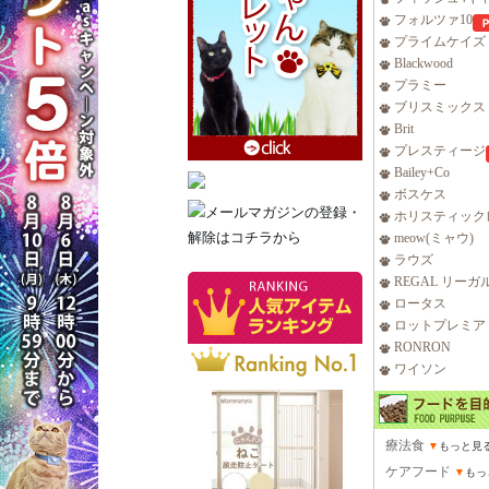
フォルツァ10
プライムケイズ
Blackwood
プラミー
ブリスミックス
Brit
プレスティージ
Bailey+Co
ボスケス
ホリスティック
meow(ミャウ)
ラウズ
REGAL リーガ
ロータス
ロットプレミア
RONRON
ワイソン
療法食
▼
もっと見
ケアフード
▼
もっ