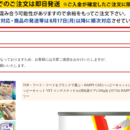
なっておりますため、お客様には大変ご迷惑をおかけいたしますが、
願いいたします。
TOP
>
フード
>
フードをブランドで選ぶ
>
HAPPY CAT(ハッピーキャット)
ッピーキャット VET インテスティナル(消化器ケア) 200g缶 (55716) H
リー