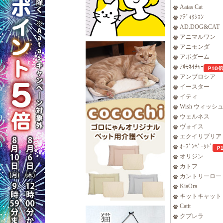
Aatas Cat
ｱﾃﾞｨｸｼｮﾝ
AD.DOG&CAT
アニマルワン
アニモンダ
アボダーム
ｱﾙﾓﾈｲﾁｬｰ
アンブロシア
イースター
イティ
Wish ウィッシ
ウェルネス
ヴォイス
エクイリブリア
ｵｰﾌﾞﾝﾍﾞｰｸﾄﾞ
オリジン
カトフ
カントリーロー
KiaOra
キットキャット
Catit
クプレラ