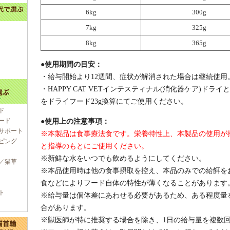
6kg
300g
7kg
325g
8kg
365g
●使用期間の目安：
・給与開始より12週間、症状が解消された場合は継続使用
・HAPPY CAT VETインテスティナル(消化器ケア)ドラ
をドライフード23g換算にてご使用ください。
ド
ード
●使用上の注意事項：
サポート
※本製品は食事療法食です。栄養特性上、本製品の使用が
ピング
と指導のもとにご使用ください。
※新鮮な水をいつでも飲めるようにしてください。
／猫草
※本品使用時は他の食事摂取を控え、本品のみでの給餌を
食などによりフード自体の特性が薄くなることがあります
ト
※給与量は個体差にあわせる必要があるため、ある程度量
合があります。
※獣医師が特に推奨する場合を除き、1日の給与量を複数