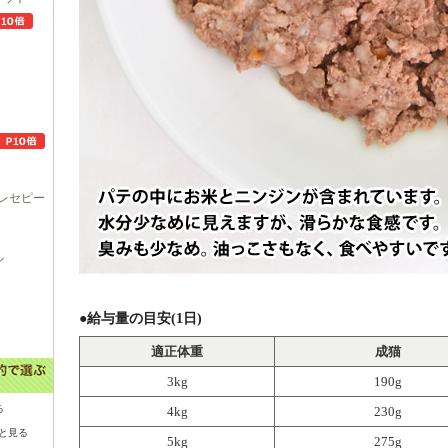
レセピー
ル
●給与量の目安(1日)
適正体重
成猫
3kg
190g
る
4kg
230g
と見る
5kg
275g