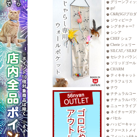
グリーンフィッ
go!
C&R(SGJプロ
ジウィピーク
シグネチャー7
シシア
CHEF シェフ
Cherie シェリー
SILCAT／SILK
セレクトバラン
ソリッドゴール
CHARM
ティキキャット
テラフェリス
ナウ
ナチュラルコー
ナチュラルバラ
ニュートライプ
ネイチャーズテ
バセル
ハッピーキャッ
ファーストメイ
フィッシュ4キ