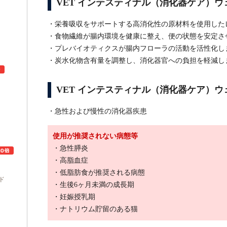
VET インテスティナル（消化器ケア）
・栄養吸収をサポートする高消化性の原材料を使用した
・食物繊維が腸内環境を健康に整え、便の状態を安定さ
・プレバイオティクスが腸内フローラの活動を活性化し
・炭水化物含有量を調整し、消化器官への負担を軽減し
VET インテスティナル（消化器ケア）
ュ
・急性および慢性の消化器疾患
使用が推奨されない病態等
・急性膵炎
・高脂血症
・低脂肪食が推奨される病態
ド
・生後6ヶ月未満の成長期
・妊娠授乳期
・ナトリウム貯留のある猫