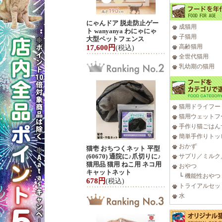
にゃんドア 脱走防止ゲー
成猫用
ト wanyanya わにゃにゃ
子猫用
大型ペットフェンス
高齢猫用
17,600円
(税込)
全世代猫用
乳幼期の猫用
猫用ドライフー
猫用ウェットフ
手作り猫ごはん
簡単手作りトッ
おかず
猫壱 おちつくネット 平型
(60670) 通院に♪爪切りに♪
サプリ／ミルク
猫用品 猫用 ねこ用 ネコ用
おやつ
キャットネット
└
機能性おやつ
678円
(税込)
トライアルセッ
水