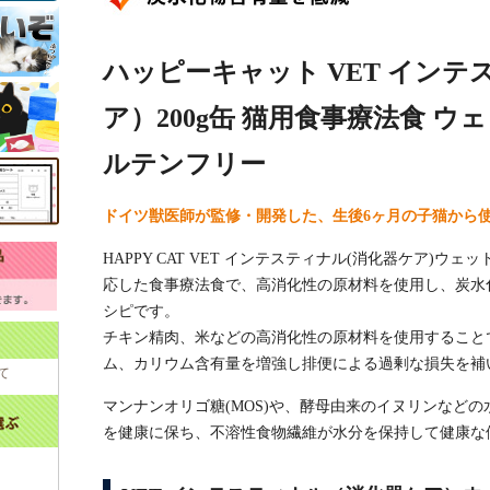
ハッピーキャット VET イン
ア）200g缶 猫用食事療法食 ウ
ルテンフリー
ドイツ獣医師が監修・開発した、生後6ヶ月の子猫から
HAPPY CAT VET インテスティナル(消化器ケア)
応した食事療法食で、高消化性の原材料を使用し、炭水
シピです。
チキン精肉、米などの高消化性の原材料を使用すること
ム、カリウム含有量を増強し排便による過剰な損失を補
て
マンナンオリゴ糖(MOS)や、酵母由来のイヌリンなど
を健康に保ち、不溶性食物繊維が水分を保持して健康な