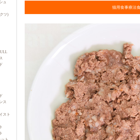
シュ
猫用食事療法
ダクツ)
FULL
ス
ド
ド
ンス
イスト
ト
ト
ャット