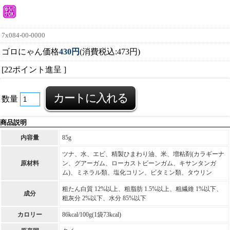
7x084-00-0000
ゴロにゃん価格
430円
(消費税込:473円)
[22ポイント進呈 ]
数量
商品説明
内容量
85g
ツナ、水、エビ、精製ひまわり油、米、増粘剤(カラギーナ
原材料
ン、グアーガム、ローカストビーンガム、キサンタンガ
ム)、ミネラル類、塩化コリン、ビタミン類、タウリン
粗たん白質 12%以上、粗脂肪 1.5%以上、粗繊維 1%以下、
成分
粗灰分 2%以下、水分 85%以下
カロリー
86kcal/100g(1袋73kcal)