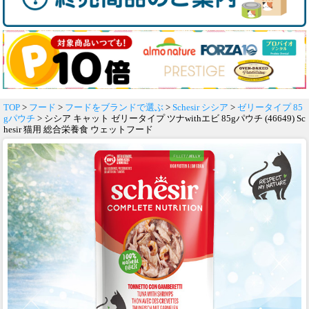
TOP
>
フード
>
フードをブランドで選ぶ
>
Schesir シシア
>
ゼリータイプ 85
gパウチ
> シシア キャット ゼリータイプ ツナwithエビ 85gパウチ (46649) Sc
hesir 猫用 総合栄養食 ウェットフード