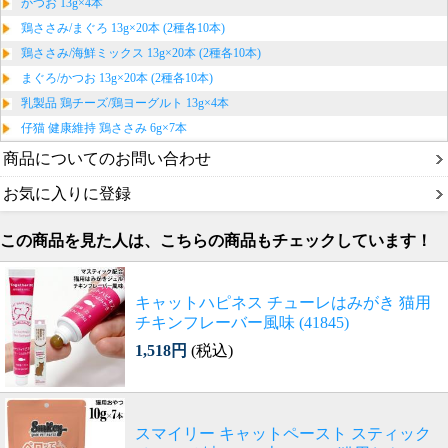
かつお 13g×4本
鶏ささみ/まぐろ 13g×20本 (2種各10本)
鶏ささみ/海鮮ミックス 13g×20本 (2種各10本)
まぐろ/かつお 13g×20本 (2種各10本)
乳製品 鶏チーズ/鶏ヨーグルト 13g×4本
仔猫 健康維持 鶏ささみ 6g×7本
商品についてのお問い合わせ
お気に入りに登録
この商品を見た人は、こちらの商品もチェックしています！
キャットハピネス チューレはみがき 猫用
チキンフレーバー風味 (41845)
1,518円
(税込)
スマイリー キャットペースト スティック