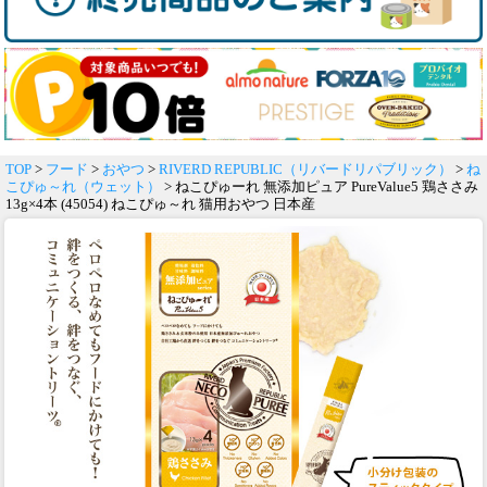
TOP
>
フード
>
おやつ
>
RIVERD REPUBLIC（リバードリパブリック）
>
ね
こぴゅ～れ（ウェット）
> ねこぴゅーれ 無添加ピュア PureValue5 鶏ささみ
13g×4本 (45054) ねこぴゅ～れ 猫用おやつ 日本産