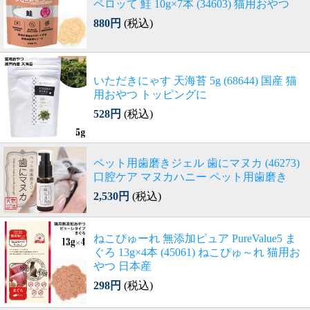
ペロッて 鮭 10g×7本 (34603) 猫用おやつ
880円
(税込)
いただきにゃす 天海苔 5g (68644) 国産 猫
用おやつ トッピングに
528円
(税込)
ペット用歯磨きジェル 歯にマヌカ (46273)
口腔ケア マヌカハニー ペット用歯磨き
2,530円
(税込)
ねこぴゅーれ 無添加ピュア PureValue5 ま
ぐろ 13g×4本 (45061) ねこぴゅ～れ 猫用お
やつ 日本産
298円
(税込)