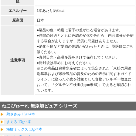
値
エネルギー
1本あたり約8kcal
原産国
日本
●製品の色・粘度に若干の差が出る場合があります。
●時間の経過とともに色調の変化や色むら、内容成分が分離
する場合がありますが、品質に問題はありません。
●消化不良など愛猫の体調が変わったときは、獣医師にご相
談ください。
●直射日光・高温多湿をさけて保存してください。
注意事項
●開封後は早めにお与えください。
※この商品は農林水産省によって策定された「米粉の用途
別基準および米粉製品の普及のための表示に関するガイド
ライン」に従った小麦を対象とした食物アレルギー検査に
おいて、「グルテン不検出(1ppm未満)」であると確認され
ています。
ねこぴゅーれ 無添加ピュア シリーズ
鶏ささみ 13g×4本
まぐろ 13g×4本
海鮮ミックス 13g×4本