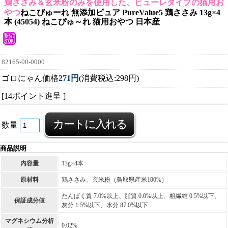
鶏ささみ＆玄米粉のみを使用した、ピューレタイプの猫用お
やつ
ねこぴゅーれ 無添加ピュア PureValue5 鶏ささみ 13g×4
本 (45054) ねこぴゅ～れ 猫用おやつ 日本産
82165-00-0000
ゴロにゃん価格
271円
(消費税込:298円)
[14ポイント進呈 ]
数量
商品説明
内容量
13g×4本
原材料
鶏ささみ、玄米粉（鳥取県産米100%）
たんぱく質 7.0%以上、脂質 0.0%以上、粗繊維 0.5%以下、
保証成分値
灰分 1.5%以下、水分 87.0%以下
マグネシウム分析
0.02%