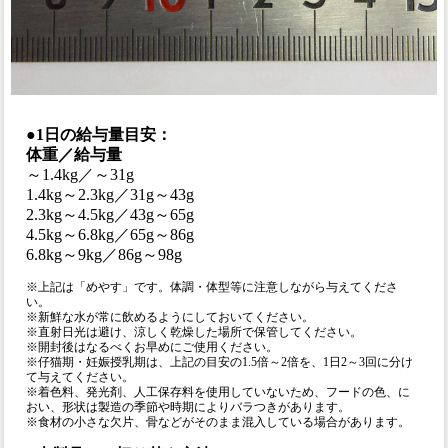
●1日の給与量目安：
体重／給与量
～1.4kg／～31g
1.4kg～2.3kg／31g～43g
2.3kg～4.5kg／43g～65g
4.5kg～6.8kg／65g～86g
6.8kg～9kg／86g～98g
※上記は「めやす」です。体調・体型等に注意しながら与えてくださ
い。
※新鮮な水が常に飲めるようにしておいてください。
※直射日光は避け、涼しく乾燥した場所で保管してください。
※開封後はなるべくお早めにご使用ください。
※仔猫期・妊娠授乳期は、上記の目安の1.5倍～2倍を、1日2～3回に分け
て与えてください。
※着色料、発光剤、人工保存料を使用していないため、フードの色、に
おい、形状は製造の季節や時期によりバラつきがあります。
※食材の小さな欠片、骨などがそのまま混入している場合があります。