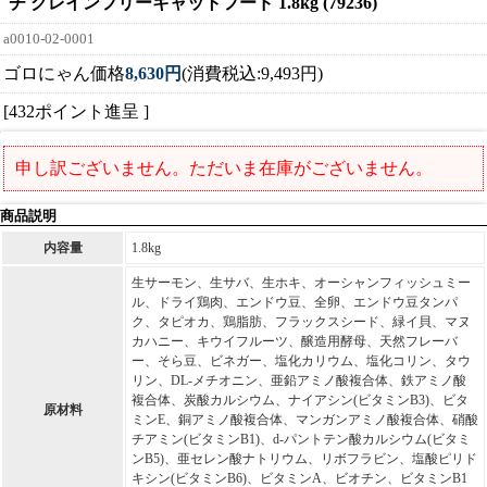
チ グレインフリーキャットフード 1.8kg (79236)
a0010-02-0001
ゴロにゃん価格
8,630円
(消費税込:9,493円)
[432ポイント進呈 ]
申し訳ございません。ただいま在庫がございません。
商品説明
内容量
1.8kg
生サーモン、生サバ、生ホキ、オーシャンフィッシュミー
ル、ドライ鶏肉、エンドウ豆、全卵、エンドウ豆タンパ
ク、タピオカ、鶏脂肪、フラックスシード、緑イ貝、マヌ
カハニー、キウイフルーツ、醸造用酵母、天然フレーバ
ー、そら豆、ビネガー、塩化カリウム、塩化コリン、タウ
リン、DL-メチオニン、亜鉛アミノ酸複合体、鉄アミノ酸
複合体、炭酸カルシウム、ナイアシン(ビタミンB3)、ビタ
原材料
ミンE、銅アミノ酸複合体、マンガンアミノ酸複合体、硝酸
チアミン(ビタミンB1)、d-パントテン酸カルシウム(ビタミ
ンB5)、亜セレン酸ナトリウム、リボフラビン、塩酸ピリド
キシン(ビタミンB6)、ビタミンA、ビオチン、ビタミンB1