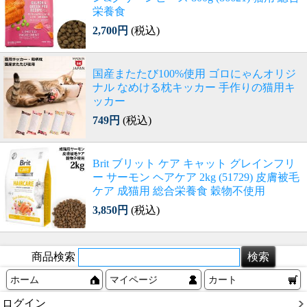
栄養食
2,700円
(税込)
国産またたび100%使用 ゴロにゃんオリジ
ナル なめける枕キッカー 手作りの猫用キ
ッカー
749円
(税込)
Brit ブリット ケア キャット グレインフリ
ー サーモン ヘアケア 2kg (51729) 皮膚被毛
ケア 成猫用 総合栄養食 穀物不使用
3,850円
(税込)
商品検索
ホーム
マイページ
カート
ログイン