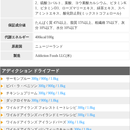
2、硫酸コバルト、葉酸、ヨウ素酸カルシウム、ビタミンK
1、ビタミンD3、ローズマリーエキス、緑茶エキス、スペ
アミントエキス、酸化防止剤(ミックストコフェロール)
たんぱく質 45%以上、脂質 15%以上、粗繊維 5%以下、灰
保証成分値
分 10%以下、水分 10%以下
代謝エネルギー
406kcal/100g
原産国
ニュージーランド
製造
Addiction Foods LLC(米)
アディクション ドライフード
サーモンブルー
300g
/
900g
/
1.8kg
ビバ・ラ・ベニソン
300g
/
900g
/
1.8kg
チキンシュプリーム
300g
/
900g
/
1.8kg
ダックロイヤル
300g
/
900g
/
1.8kg
ワイルドアイランズ フォレストミートレシピ
300g
/
1.8kg
ワイルドアイランズ ハイランドミーツレシピ
300g
/
1.8kg
ワイルドアイランズ アイランドバーズ
300g
/
1.8kg
ワイルドアイランズ パシフィックキャッチ
300g
/
1.8kg