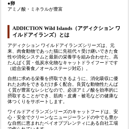
●卵
アミノ酸・ミネラルが豊富
ADDICTION Wild Islands（アディクション ワ
イルドアイランズ）とは
アディクション ワイルドアイランズシリーズは、元
来、肉食動物であった猫に先祖代々受け継いできた食
性や消化システムと最新の栄養学を組み合わせた、高
たんぱく質・低炭水化物なキャットドライフードです
（総合栄養食／オールステージ対応）。
自然に求める栄養を摂取できるように、消化吸収に優
れたお肉をできるだけ多く配合。良質な動物性たんぱ
く質が豊富なレシピなので、必須アミノ酸を効率的に
摂取することができ、筋肉・皮膚・被毛などの健康な
体つくりをサポートします。
ワイルドアイランズシリーズのキャットフードは、安
心・安全でクリーンなニュージーランドの中でも豊か
な自然に恵まれたベイオブプレンティにある自社工場
で作られています。