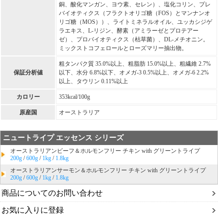
銅、酸化マンガン、ヨウ素、セレン）、塩化コリン、プレ
バイオティクス（フラクトオリゴ糖（FOS）とマンナンオ
リゴ糖（MOS））、ライトミネラルオイル、ユッカシジゲ
ラエキス、L-リジン、酵素（アミラーゼとプロテアー
ゼ）、プロバイオティクス（枯草菌）、DL-メチオニン。
ミックストコフェロールとローズマリー抽出物。
粗タンパク質 35.0%以上、粗脂肪 15.0%以上、粗繊維 2.7%
保証分析値
以下、水分 6.8%以下、オメガ-3 0.5%以上、オメガ-6 2.2%
以上、タウリン 0.11%以上
カロリー
353kcal/100g
原産国
オーストラリア
ニュートライプ エッセンス シリーズ
オーストラリアンビーフ＆ホルモンフリー チキン with グリーントライプ
200g
/
600g
/
1kg
/
1.8kg
オーストラリアンサーモン＆ホルモンフリー チキン with グリーントライプ
200g
/
600g
/
1kg
/
1.8kg
商品についてのお問い合わせ
お気に入りに登録