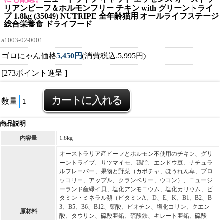
リアンビーフ＆ホルモンフリー チキン with グリーントライ
プ 1.8kg (35049) NUTRIPE 全年齢猫用 オールライフステージ
総合栄養食 ドライフード
a1003-02-0001
ゴロにゃん価格
5,450円
(消費税込:5,995円)
[273ポイント進呈 ]
数量
商品説明
内容量
1.8kg
オーストラリア産ビーフとホルモン不使用のチキン、グリ
ーントライプ、サツマイモ、鶏脂、エンドウ豆、ナチュラ
ルフレーバー、果物と野菜（カボチャ、ほうれん草、ブロ
ッコリー、アップル、クランベリー、ウコン）、ニュージ
ーランド産緑イ貝、塩化アンモニウム、塩化カリウム、ビ
タミン・ミネラル類（ビタミンA、D、E、K、B1、B2、B
3、B5、B6、B12、葉酸、ビオチン、塩化コリン、クエン
原材料
酸、タウリン、硫酸亜鉛、硫酸鉄、キレート亜鉛、硫酸