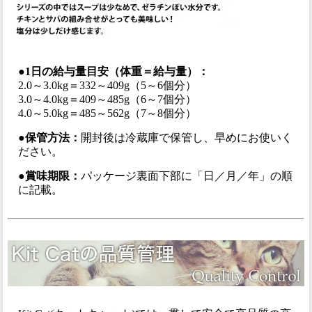
●1日の給与量目安（体重＝給与量）：
2.0～3.0kg＝332～409g（5～6個分）
3.0～4.0kg＝409～485g（6～7個分）
4.0～5.0kg＝485～562g（7～8個分）
●保管方法：
開封後は冷蔵庫で保管し、早めにお使いく
ださい。
●賞味期限：
パッケージ裏面下部に「日／月／年」の順
に記載。