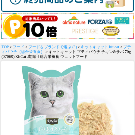
TOP
>
フード
>
フードをブランドで選ぶ (3)
>
キットキャット kit cat
>
プテ
ィパウチ（総合栄養食）
> キットキャット プティパウチ チキン&サバ 70g
(07069) KitCat 成猫用 総合栄養食 ウェットフード