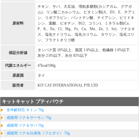
チキン、サバ、大豆油、増粘多糖類(カシアガム、グアガ
ム)、リン酸二カルシウム、ビタミン類(A、D3、E、チアミ
ン、リボフラビン、パントテン酸、ナイアシン、ピリドキ
原材料
シン、葉酸、ビオチン、B12、コリン)、ミネラル類(Ca、
P、K、Na、Cl、Mg、Fe、Cu、Mn、Zn、I、Se)、ツナエキ
ス、塩化ナトリウム、塩化カリウム、タウリン、塩化コリ
ン、フラクトオリゴ糖
タンパク質 10%以上、脂質 1.0%以上、粗繊維 1.0%以下、
保証分析値
灰分 2.0%以下、水分 85%以下
代謝エネルギー
47kcal/100g
原産国
タイ
販売者
KIT CAT INTERNATIONAL PTE LTD
キットキャット プティパウチ
全年齢対応 キトン 70g
成猫用 ツナ＆サーモン 70g
成猫用 ツナ＆サバ 70g
成猫用 ツナ＆白身魚（フエダイ） 70g