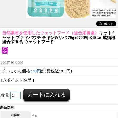
自然素材を使用したウェットフード（総合栄養食）
キットキ
ャット プティパウチ チキン&サバ 70g (07069) KitCat 成猫用
総合栄養食 ウェットフード
b9057-00-0000
ゴロにゃん価格
330円
(消費税込:363円)
[17ポイント進呈 ]
数量
商品説明
内容量
70g