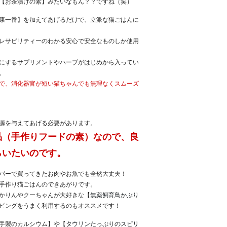
【お茶漬けの素】みたいなもん？？ですね（笑）
康一番】を加えてあげるだけで、立派な猫ごはんに
レサビリティーのわかる安心で安全なものしか使用
にするサプリメントやハーブがはじめから入ってい
。
で、消化器官が短い猫ちゃんでも無理なくスムーズ
源を与えてあげる必要があります。
品（手作りフードの素）なので、良
らいたいのです。
パーで買ってきたお肉やお魚でも全然大丈夫！
手作り猫ごはんのできあがりです。
かりんやクーちゃんが大好きな【
無薬飼育鳥かぶり
ピングをうまく利用するのもオススメです！
手製のカルシウム】や【
タウリンたっぷりのスピリ