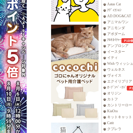
Aatas Cat
ｱﾃﾞｨｸｼｮﾝ
AD.DOG&CAT
アニマルワン
アニモンダ
アボダーム
ｱﾙﾓﾈｲﾁｬｰ
アンブロシア
イースター
イティ
Wish ウィッシ
ウェルネス
ヴォイス
エクイリブリア
ｵｰﾌﾞﾝﾍﾞｰｸﾄﾞ
オリジン
カトフ
カントリーロー
KiaOra
キットキャット
Catit
クプレラ