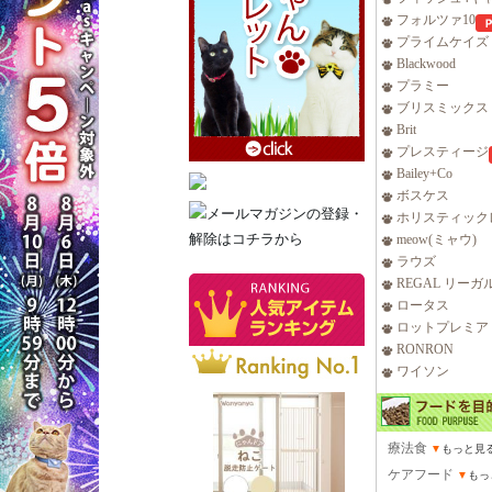
フォルツァ10
プライムケイズ
Blackwood
プラミー
ブリスミックス
Brit
プレスティージ
Bailey+Co
ボスケス
ホリスティック
meow(ミャウ)
ラウズ
REGAL リーガ
ロータス
ロットプレミア
RONRON
ワイソン
療法食
▼
もっと見
ケアフード
▼
もっ