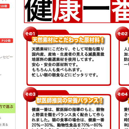
レセピー
ル
る
と見る