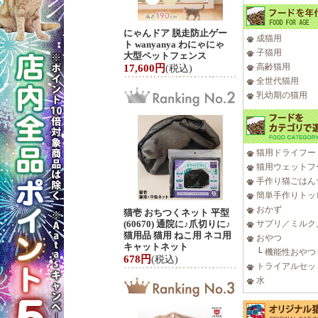
にゃんドア 脱走防止ゲー
成猫用
ト wanyanya わにゃにゃ
子猫用
大型ペットフェンス
高齢猫用
17,600円
(税込)
全世代猫用
乳幼期の猫用
猫用ドライフー
猫用ウェットフ
手作り猫ごはん
簡単手作りトッ
おかず
猫壱 おちつくネット 平型
(60670) 通院に♪爪切りに♪
サプリ／ミルク
猫用品 猫用 ねこ用 ネコ用
おやつ
キャットネット
└
機能性おやつ
678円
(税込)
トライアルセッ
水