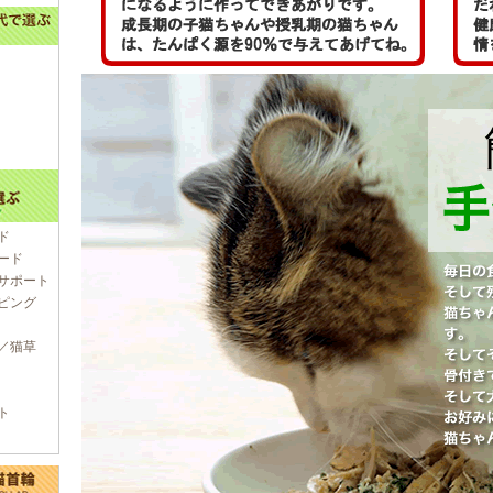
ド
ード
サポート
ピング
／猫草
ト