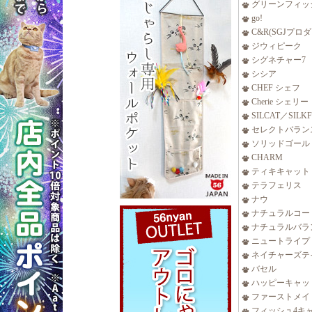
グリーンフィッ
go!
C&R(SGJプロ
ジウィピーク
シグネチャー7
シシア
CHEF シェフ
Cherie シェリー
SILCAT／SILK
セレクトバラン
ソリッドゴール
CHARM
ティキキャット
テラフェリス
ナウ
ナチュラルコー
ナチュラルバラ
ニュートライプ
ネイチャーズテ
バセル
ハッピーキャッ
ファーストメイ
フィッシュ4キ