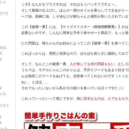
シュ
ッタ
】なんかをプラスすれば、それはもうバッチリですよ～。
そして最後の仕上げに、ほんの一滴のオイルを垂らしてできあがり～
ダクツ)
ーブ油、亜麻仁油、しそ油などが猫ちゃんと相性が良いとされていま
この【健康一番】には、【
ケイズマイスター（植物発酵酵素）
】がは
必要ないのです。こんなに簡単な手作り食サポート商品で、もっと猫
ただ問題は、猫ちゃんのお好みによってこの【健康一番】を食べてく
FULL
ス
こればっかりは、理想と現実なので、ぼちぼち焦らずに挑戦してみて
ド
そして、なんとこの健康一番、
人が食しても何の問題もない、むしろ
うちでは、モデルにゃんこのかりんは、手作りフードをあまり好きで
んは毎回このフードをあげても、全然食べてくれないのです（トッピ
ね）。とほほ…。
ド
それでもったいないから私がその残りを食べている日々です(^_^;）
ンス
これっていったいって感じですが、
猫に安全なものは、人でももちろ
イスト
ト
ト
ャット