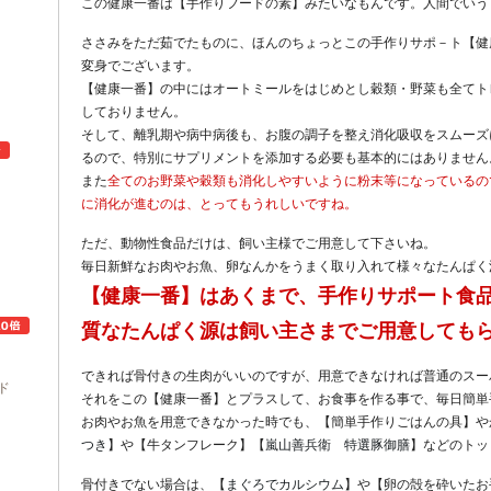
この健康一番は【手作りフードの素】みたいなもんです。人間でいう
ささみをただ茹でたものに、ほんのちょっとこの手作りサポ－ト【健
変身でございます。
【健康一番】の中にはオートミールをはじめとし穀類・野菜も全てト
しておりません。
そして、離乳期や病中病後も、お腹の調子を整え消化吸収をスムーズ
るので、特別にサプリメントを添加する必要も基本的にはありません
また
全てのお野菜や穀類も消化しやすいように粉末等になっているの
に消化が進むのは、とってもうれしいですね。
ュ
ただ、動物性食品だけは、飼い主様でご用意して下さいね。
毎日新鮮なお肉やお魚、卵なんかをうまく取り入れて様々なたんぱく
【健康一番】はあくまで、手作りサポート食
質なたんぱく源は飼い主さまでご用意しても
できれば骨付きの生肉がいいのですが、用意できなければ普通のスー
ド
それをこの【健康一番】とプラスして、お食事を作る事で、毎日簡単
お肉やお魚を用意できなかった時でも、【簡単手作りごはんの具】や
つき
】や【牛タンフレーク】【
嵐山善兵衛 特選豚御膳
】などのトッ
骨付きでない場合は、【
まぐろでカルシウム
】や【卵の殻を砕いたお