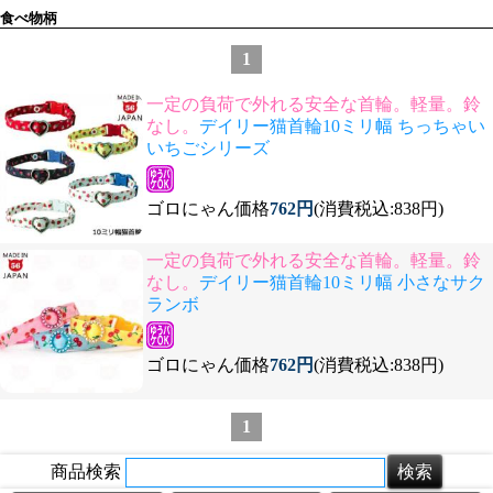
食べ物柄
1
一定の負荷で外れる安全な首輪。軽量。鈴
なし。
デイリー猫首輪10ミリ幅 ちっちゃい
いちごシリーズ
ゴロにゃん価格
762円
(消費税込:838円)
一定の負荷で外れる安全な首輪。軽量。鈴
なし。
デイリー猫首輪10ミリ幅 小さなサク
ランボ
ゴロにゃん価格
762円
(消費税込:838円)
1
商品検索