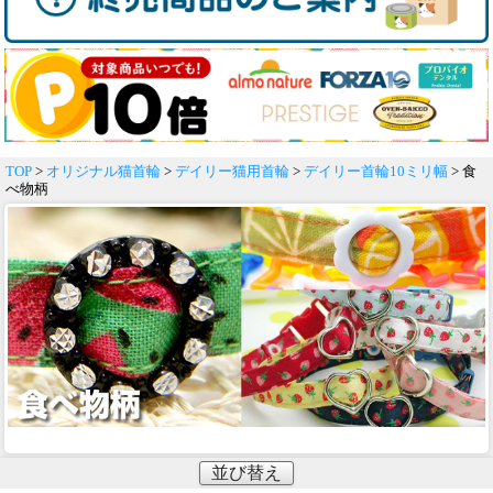
TOP
>
オリジナル猫首輪
>
デイリー猫用首輪
>
デイリー首輪10ミリ幅
> 食
べ物柄
並び替え