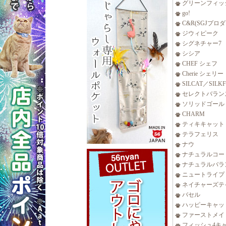
グリーンフィッ
go!
C&R(SGJプロ
ジウィピーク
シグネチャー7
シシア
CHEF シェフ
Cherie シェリー
SILCAT／SILK
セレクトバラン
ソリッドゴール
CHARM
ティキキャット
テラフェリス
ナウ
ナチュラルコー
ナチュラルバラ
ニュートライプ
ネイチャーズテ
バセル
ハッピーキャッ
ファーストメイ
フィッシュ4キ