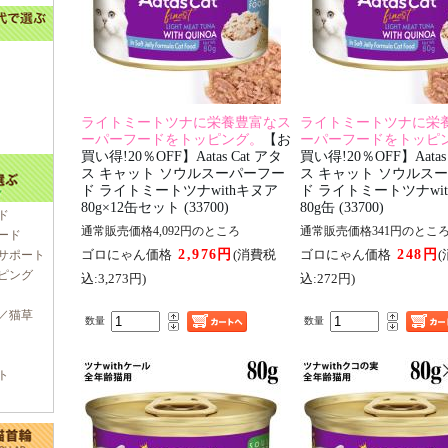
ライトミートツナに栄養豊富なス
ライトミートツナに栄
ーパーフードをトッピング。
【お
ーパーフードをトッピ
買い得!20％OFF】Aatas Cat アタ
買い得!20％OFF】Aatas
ス キャット ソウルスーパーフー
ス キャット ソウルス
ド ライトミートツナwithキヌア
ド ライトミートツナwi
80g×12缶セット (33700)
80g缶 (33700)
ド
通常販売価格4,092円のところ
通常販売価格341円のとこ
ード
2,976円
248円
ゴロにゃん価格
(消費税
ゴロにゃん価格
サポート
ピング
込:3,273円)
込:272円)
／猫草
数量
数量
ト