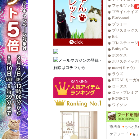
フォルツァ10
プライムケイズ
Blackwood
プラミー
ブリスミックス
Brit
プレスティージ
Bailey+Co
ボスケス
ホリスティック
meow(ミャウ)
ラウズ
REGAL リーガ
ロータス
ロットプレミア
RONRON
ワイソン
療法食
▼
もっと見
ケアフード
▼
もっ