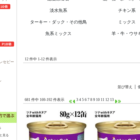
淡水魚系
チキン系
ターキー・ダック・その他鳥
ミックス
魚系ミックス
羊・牛・ウサ
12 件中 1-12 件表示
レセピー
ル
並び替え
681 件中 169-192 件表示
3
4
5
6
7
8
9
10
11
12
13
る
と見る