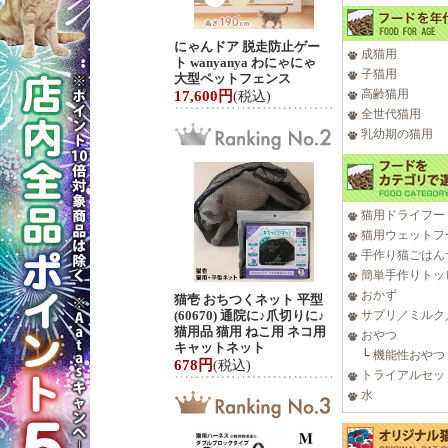
にゃんドア 脱走防止ゲー
成猫用
ト wanyanya わにゃにゃ
子猫用
大型ペットフェンス
高齢猫用
17,600円
(税込)
全世代猫用
乳幼期の猫用
猫用ドライフー
猫用ウェットフ
手作り猫ごはん
簡単手作りトッ
おかず
猫壱 おちつくネット 平型
(60670) 通院に♪爪切りに♪
サプリ／ミルク
猫用品 猫用 ねこ用 ネコ用
おやつ
キャットネット
└
機能性おやつ
678円
(税込)
トライアルセッ
水