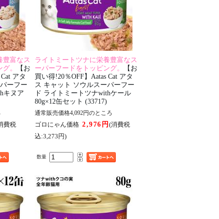
養豊富なス
ライトミートツナに栄養豊富なス
ング。
【お
ーパーフードをトッピング。
【お
 Cat アタ
買い得!20％OFF】Aatas Cat アタ
ーパーフー
ス キャット ソウルスーパーフー
thキヌア
ド ライトミートツナwithケール
80g×12缶セット (33717)
ろ
通常販売価格4,092円のところ
2,976円
(消費税
ゴロにゃん価格
(消費税
込:3,273円)
数量