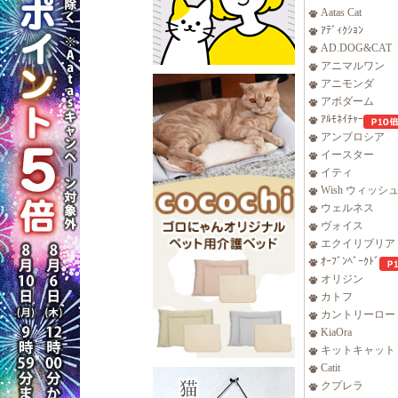
Aatas Cat
ｱﾃﾞｨｸｼｮﾝ
AD.DOG&CAT
アニマルワン
アニモンダ
アボダーム
ｱﾙﾓﾈｲﾁｬｰ
アンブロシア
イースター
イティ
Wish ウィッシ
ウェルネス
ヴォイス
エクイリブリア
ｵｰﾌﾞﾝﾍﾞｰｸﾄﾞ
オリジン
カトフ
カントリーロー
KiaOra
キットキャット
Catit
クプレラ