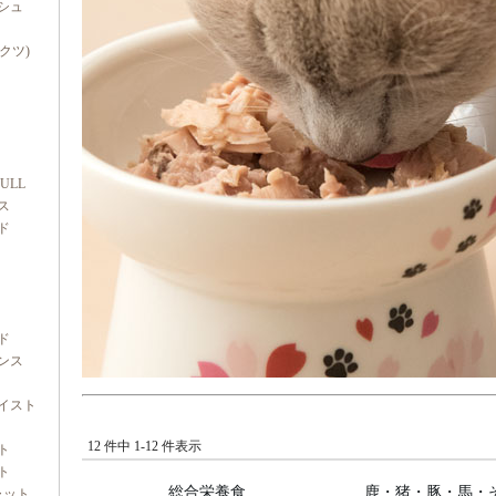
シュ
ダクツ)
FULL
ス
ド
ド
ンス
イスト
12 件中 1-12 件表示
ト
ト
総合栄養食
鹿・猪・豚・馬・
ャット