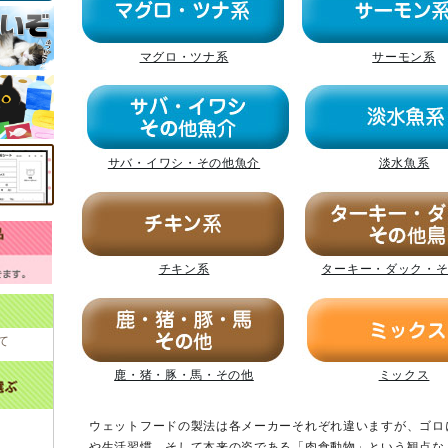
マグロ・ツナ系
サーモン系
サバ・イワシ・その他魚介
淡水魚系
チキン系
ターキー・ダック・
て
鹿・猪・豚・馬・その他
ミックス
ウェットフードの製法は各メーカーそれぞれ違いますが、ゴロ
や生活習慣、そして本来の姿である「肉食動物」という観点な