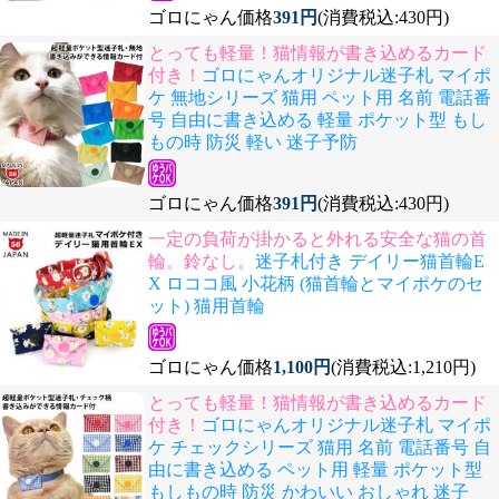
ゴロにゃん価格
391円
(消費税込:430円)
とっても軽量！猫情報が書き込めるカード
付き！
ゴロにゃんオリジナル迷子札 マイポ
ケ 無地シリーズ 猫用 ペット用 名前 電話番
号 自由に書き込める 軽量 ポケット型 もし
もの時 防災 軽い 迷子予防
ゴロにゃん価格
391円
(消費税込:430円)
一定の負荷が掛かると外れる安全な猫の首
輪。鈴なし。
迷子札付き デイリー猫首輪E
X ロココ風 小花柄 (猫首輪とマイポケのセ
ット) 猫用首輪
ゴロにゃん価格
1,100円
(消費税込:1,210円)
とっても軽量！猫情報が書き込めるカード
付き！
ゴロにゃんオリジナル迷子札 マイポ
ケ チェックシリーズ 猫用 名前 電話番号 自
由に書き込める ペット用 軽量 ポケット型
もしもの時 防災 かわいい おしゃれ 迷子