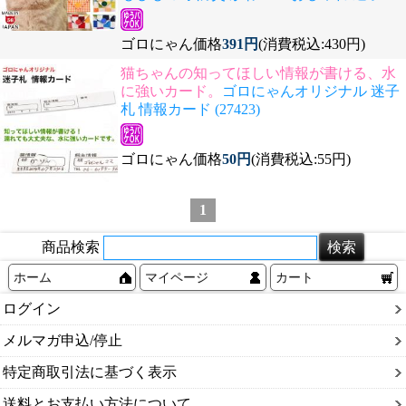
ゴロにゃん価格
391円
(消費税込:430円)
猫ちゃんの知ってほしい情報が書ける、水
に強いカード。
ゴロにゃんオリジナル 迷子
札 情報カード (27423)
ゴロにゃん価格
50円
(消費税込:55円)
1
商品検索
ホーム
マイページ
カート
ログイン
メルマガ申込/停止
特定商取引法に基づく表示
送料とお支払い方法について