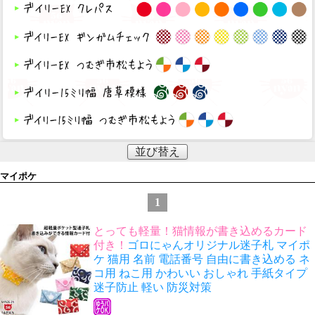
並び替え
マイポケ
1
とっても軽量！猫情報が書き込めるカード
付き！
ゴロにゃんオリジナル迷子札 マイポ
ケ 猫用 名前 電話番号 自由に書き込める ネ
コ用 ねこ用 かわいい おしゃれ 手紙タイプ
迷子防止 軽い 防災対策