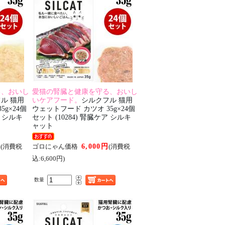
る、おいし
愛猫の腎臓と健康を守る、おいし
ル 猫用
いケアフード。
シルクフル 猫用
g×24個
ウェットフード カツオ 35g×24個
ア シルキ
セット (10284) 腎臓ケア シルキ
ャット
円
6,000円
(消費税
ゴロにゃん価格
(消費税
込:6,600円)
数量