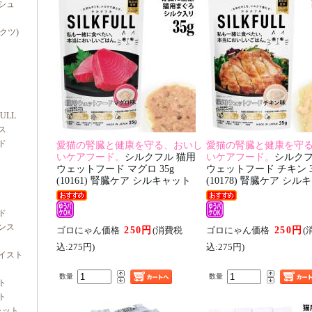
シュ
ダクツ)
FULL
ス
ド
愛猫の腎臓と健康を守る、おいし
愛猫の腎臓と健康を守
いケアフード。
シルクフル 猫用
いケアフード。
シルクフ
ウェットフード マグロ 35g
ウェットフード チキン 3
(10161) 腎臓ケア シルキャット
(10178) 腎臓ケア シ
ド
ンス
250円
250円
ゴロにゃん価格
(消費税
ゴロにゃん価格
(
込:275円)
込:275円)
イスト
数量
数量
ト
ト
ャット