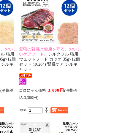
る、おいし
愛猫の腎臓と健康を守る、おいし
ル 猫用
いケアフード。
シルクフル 猫用
g×12個
ウェットフード カツオ 35g×12個
ア シルキ
セット (10284) 腎臓ケア シルキ
ャット
円
3,000円
(消費税
ゴロにゃん価格
(消費税
込:3,300円)
数量