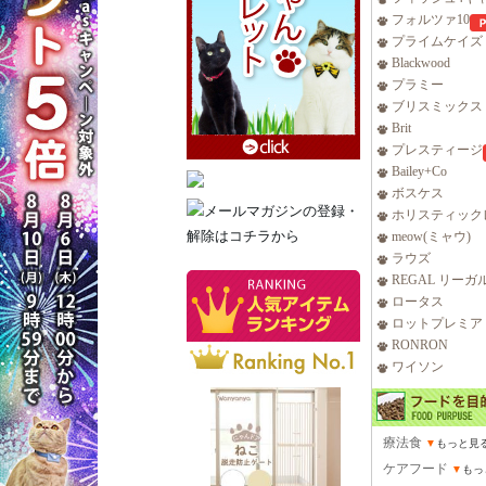
フォルツァ10
プライムケイズ
Blackwood
プラミー
ブリスミックス
Brit
プレスティージ
Bailey+Co
ボスケス
ホリスティック
meow(ミャウ)
ラウズ
REGAL リーガ
ロータス
ロットプレミア
RONRON
ワイソン
療法食
▼
もっと見
ケアフード
▼
もっ