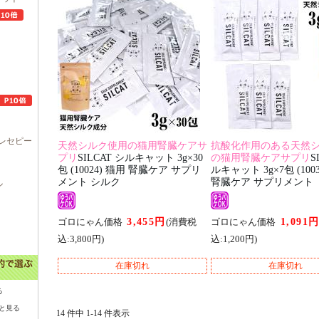
レセピー
天然シルク使用の猫用腎臓ケアサ
抗酸化作用のある天然
プリ
SILCAT シルキャット 3g×30
の猫用腎臓ケアサプリ
S
包 (10024) 猫用 腎臓ケア サプリ
ルキャット 3g×7包 (100
メント シルク
腎臓ケア サプリメント
ル
3,455円
1,091
ゴロにゃん価格
(消費税
ゴロにゃん価格
込:3,800円)
込:1,200円)
在庫切れ
在庫切れ
る
と見る
14 件中 1-14 件表示