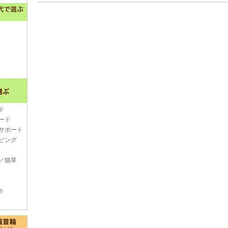
ド
ード
サポート
ピング
／猫草
ト