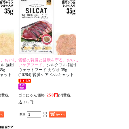
る、おいし
愛猫の腎臓と健康を守る、おいし
ル 猫用
いケアフード。
シルクフル 猫用
5g
ウェットフード カツオ 35g
ルキャット
(10284) 腎臓ケア シルキャット
250円
消費税
ゴロにゃん価格
(消費税
込:275円)
数量