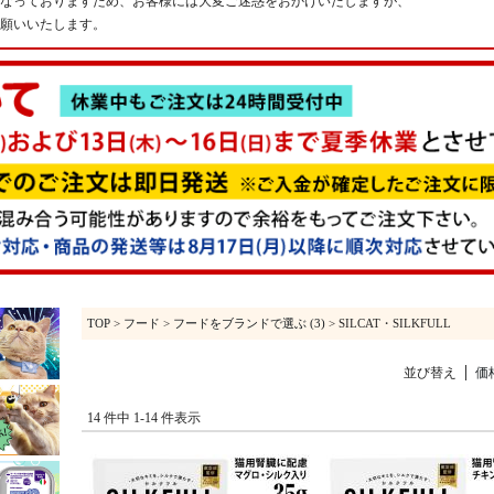
なっておりますため、お客様には大変ご迷惑をおかけいたしますが、
願いいたします。
TOP
>
フード
>
フードをブランドで選ぶ (3)
> SILCAT・SILKFULL
並び替え
価
14 件中 1-14 件表示