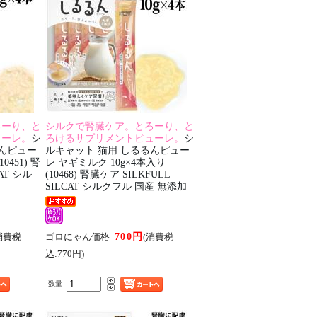
ろーり、と
シルクで腎臓ケア。とろーり、と
ューレ。
シ
ろけるサプリメントピューレ。
シ
るんピュー
ルキャット 猫用 しるるんピュー
0451) 腎
レ ヤギミルク 10g×4本入り
CAT シル
(10468) 腎臓ケア SILKFULL
SILCAT シルクフル 国産 無添加
700円
消費税
ゴロにゃん価格
(消費税
込:770円)
数量