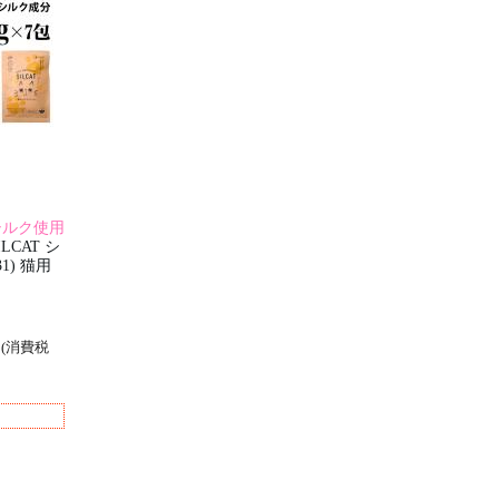
シルク使用
ILCAT シ
31) 猫用
円
(消費税