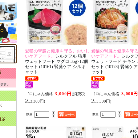
愛猫の腎臓と健康を守る、おいし
愛猫の腎臓と健康を守
いケアフード。
シルクフル 猫用
いケアフード。
シルクフ
ウェットフード マグロ 35g×12個
ウェットフード チキン 35
セット (10161) 腎臓ケア シルキ
セット (10178) 腎臓ケ
ャット
ャット
3,000円
3,000
ゴロにゃん価格
(消費税
ゴロにゃん価格
込:3,300円)
込:3,300円)
て
数量
数量