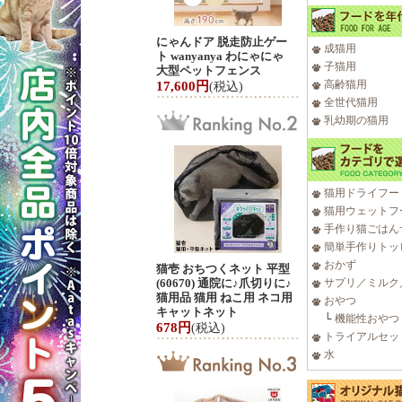
にゃんドア 脱走防止ゲー
成猫用
ト wanyanya わにゃにゃ
子猫用
大型ペットフェンス
高齢猫用
17,600円
(税込)
全世代猫用
乳幼期の猫用
猫用ドライフー
猫用ウェットフ
手作り猫ごはん
簡単手作りトッ
おかず
猫壱 おちつくネット 平型
(60670) 通院に♪爪切りに♪
サプリ／ミルク
猫用品 猫用 ねこ用 ネコ用
おやつ
キャットネット
└
機能性おやつ
678円
(税込)
トライアルセッ
水