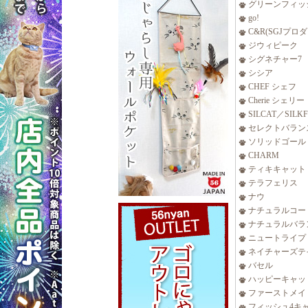
グリーンフィッ
go!
C&R(SGJプロ
ジウィピーク
シグネチャー7
シシア
CHEF シェフ
Cherie シェリー
SILCAT／SILK
セレクトバラン
ソリッドゴール
CHARM
ティキキャット
テラフェリス
ナウ
ナチュラルコー
ナチュラルバラ
ニュートライプ
ネイチャーズテ
バセル
ハッピーキャッ
ファーストメイ
フィッシュ4キ