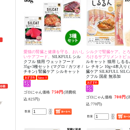
愛猫の腎臓と健康を守る、おいし
シルクで腎臓ケア。と
いケアフード。
SILKFULL シル
ろけるサプリメントピ
クフル 猫用 ウェットフード
ルキャット 猫用 しる
ュ
35g×3種セット (マグロ / カツオ /
レ チキン 10g×4本入り (1
チキン) 腎臓ケア シルキャット
臓ケア SILKFULL SIL
クフル 国産 無添加
750円
ゴロにゃん価格
(消費税
700円
ゴロにゃん価格
(
込:825円)
ド
込:770円)
数量
数量