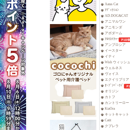
Aatas Cat
ｱﾃﾞｨｸｼｮﾝ
AD.DOG&CAT
アニマルワン
アニモンダ
アボダーム
ｱﾙﾓﾈｲﾁｬｰ
アンブロシア
イースター
イティ
Wish ウィッシ
ウェルネス
ヴォイス
エクイリブリア
ｵｰﾌﾞﾝﾍﾞｰｸﾄﾞ
オリジン
カトフ
カントリーロー
KiaOra
キットキャット
Catit
クプレラ