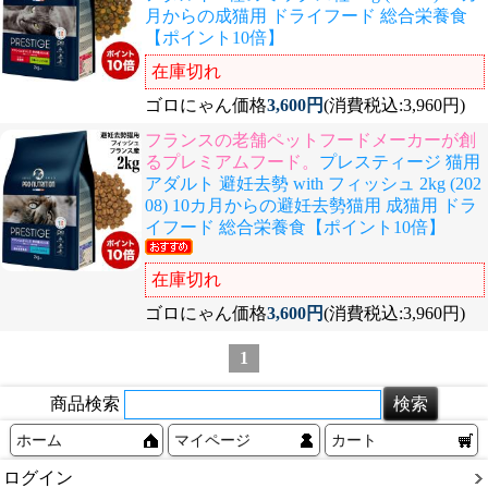
月からの成猫用 ドライフード 総合栄養食
【ポイント10倍】
在庫切れ
ゴロにゃん価格
3,600円
(消費税込:3,960円)
フランスの老舗ペットフードメーカーが創
るプレミアムフード。
プレスティージ 猫用
アダルト 避妊去勢 with フィッシュ 2kg (202
08) 10カ月からの避妊去勢猫用 成猫用 ドラ
イフード 総合栄養食【ポイント10倍】
在庫切れ
ゴロにゃん価格
3,600円
(消費税込:3,960円)
1
商品検索
ホーム
マイページ
カート
ログイン