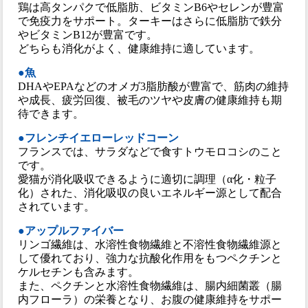
鶏は高タンパクで低脂肪、ビタミンB6やセレンが豊富
で免疫力をサポート。ターキーはさらに低脂肪で鉄分
やビタミンB12が豊富です。
どちらも消化がよく、健康維持に適しています。
●魚
DHAやEPAなどのオメガ3脂肪酸が豊富で、筋肉の維持
や成長、疲労回復、被毛のツヤや皮膚の健康維持も期
待できます。
●フレンチイエローレッドコーン
フランスでは、サラダなどで食すトウモロコシのこと
です。
愛猫が消化吸収できるように適切に調理（α化・粒子
化）された、消化吸収の良いエネルギー源として配合
されています。
●アップルファイバー
リンゴ繊維は、水溶性食物繊維と不溶性食物繊維源と
して優れており、強力な抗酸化作用をもつペクチンと
ケルセチンも含みます。
また、ペクチンと水溶性食物繊維は、腸内細菌叢（腸
内フローラ）の栄養となり、お腹の健康維持をサポー