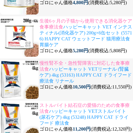
ゴロにゃん価格
4,800円
(消費税込:5,280円)
生後6ヶ月の子猫から使用できる消化器ケア
食事療法食
ハッピーキャット VET インテス
ティナル(消化器ケア) 200g×6缶セット (5571
6) HAPPY CAT ウェットフード 猫用療法食
胃腸ケア
ゴロにゃん価格
5,280円
(消費税込:5,808円)
慢性腎不全・急性腎障害に対応した食事療
法食
ハッピーキャット VETリーナル (腎臓
ケア) 4kg (53163) HAPPY CAT ドライフード
療法食 リナール
ゴロにゃん価格
10,500円
(消費税込:11,550円)
ストルバイト結石症の愛猫のための食事療
法食
ハッピーキャット VETストルバイト
(尿石ケア) 4kg (53248) HAPPY CAT ドライ
フード 療法食
ゴロにゃん価格
11,200円
(消費税込:12,320円)