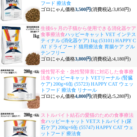
フード 療法食
ゴロにゃん価格
3,500円
(消費税込:3,850円)
生後6ヶ月の子猫から使用できる消化器ケア
食事療法食
ハッピーキャット VET インテス
ティナル (消化器ケア) 1kg (53101) HAPPY C
AT ドライフード 猫用療法食 胃腸ケア グル
テンフリー
ゴロにゃん価格
3,800円
(消費税込:4,180円)
慢性腎不全・急性腎障害に対応した食事療
法食
ハッピーキャット VETリーナル (腎臓
ケア) 200g×6缶 (55723) HAPPY CAT ウェッ
トフード 療法食 リナール
ゴロにゃん価格
4,800円
(消費税込:5,280円)
ストルバイト結石の愛猫のための食事療法
食
ハッピーキャット VETストルバイト(尿
石ケア) 200g×6缶 (55747) HAPPY CAT ウェ
ットフード 療法食