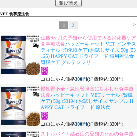
並び替え
VET 食事療法食
>
1
2
生後6ヶ月の子猫から使用できる消化器ケア
食事療法食
ハッピーキャット VET インテス
ティナル (消化器ケア) お試しサイズ 50g (53
125) HAPPY CAT ドライフード 猫用療法食
胃腸ケア グルテンフリー
ゴロにゃん価格
300円
(消費税込:330円)
慢性腎不全・急性腎障害に対応した食事療
法食
ハッピーキャット VETリーナル (腎臓
ケア) 50g (53194) お試しサイズ サンプル H
APPY CAT ドライフード 療法食
ゴロにゃん価格
300円
(消費税込:330円)
ストルバイト結石症の愛猫のための食事療