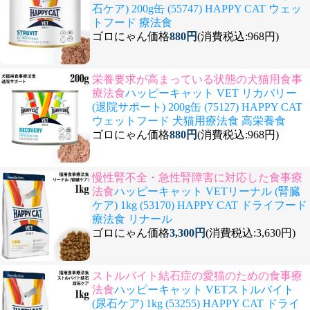
石ケア) 200g缶 (55747) HAPPY CAT ウェッ
トフード 療法食
ゴロにゃん価格
880円
(消費税込:968円)
栄養要求が高まっている状態の犬猫用食事
療法食
ハッピーキャット VET リカバリー
(退院サポート) 200g缶 (75127) HAPPY CAT
ウェットフード 犬猫用療法食 高栄養食
ゴロにゃん価格
880円
(消費税込:968円)
慢性腎不全・急性腎障害に対応した食事療
法食
ハッピーキャット VETリーナル (腎臓
ケア) 1kg (53170) HAPPY CAT ドライフード
療法食 リナール
ゴロにゃん価格
3,300円
(消費税込:3,630円)
ストルバイト結石症の愛猫のための食事療
法食
ハッピーキャット VETストルバイト
(尿石ケア) 1kg (53255) HAPPY CAT ドライ