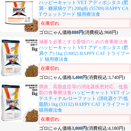
ハッピーキャット VET アディポシタス (肥
満・糖尿病ケア) 200g缶 (55709) HAPPY CA
T ウェットフード 猫用療法食
在庫切れ
ゴロにゃん価格
880円
(消費税込:968円)
減量を必要とする愛猫のための食事療法食
ハッピーキャット VET アディポシタス (肥
満ケア) 1kg (53002) HAPPY CAT ドライフー
ド 猫用療法食
在庫切れ
ゴロにゃん価格
3,400円
(消費税込:3,740円)
膵炎、高脂血症等の消化器疾患対応、低脂
肪の食事療法食
ハッピーキャット VET イン
テスティナル/ローファット (消化器ケア/低
脂肪) 1kg (53132) HAPPY CAT ドライフード
猫用療法食
在庫切れ
ゴロにゃん価格
3,800円
(消費税込:4,180円)