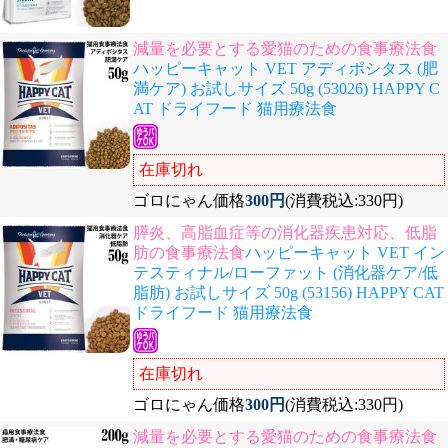
減量を必要とする愛猫のための食事療法食
ハッピーキャット VET アディポシタス (肥
満ケア) お試しサイズ 50g (53026) HAPPY C
AT ドライフード 猫用療法食
在庫切れ
ゴロにゃん価格
300円
(消費税込:330円)
膵炎、高脂血症等の消化器疾患対応、低脂
肪の食事療法食
ハッピーキャット VET イン
テスティナル/ローファット (消化器ケア/低
脂肪) お試しサイズ 50g (53156) HAPPY CAT
ドライフード 猫用療法食
在庫切れ
ゴロにゃん価格
300円
(消費税込:330円)
減量を必要とする愛猫のための食事療法食