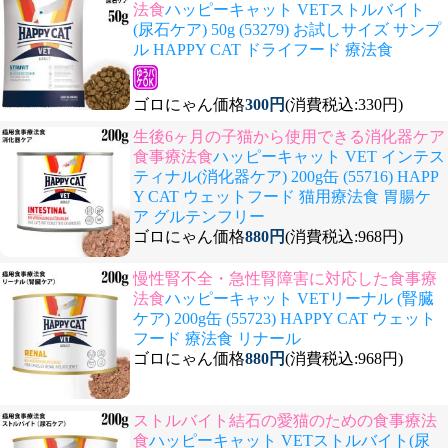
法食
ハッピーキャット VETストルバイト
(尿石ケア) 50g (53279) お試しサイズ サンプ
ル HAPPY CAT ドライフード 療法食
ゴロにゃん価格
300円
(消費税込:330円)
生後6ヶ月の子猫から使用できる消化器ケア
食事療法食
ハッピーキャット VET インテス
ティナル(消化器ケア) 200g缶 (55716) HAPP
Y CAT ウェットフード 猫用療法食 胃腸ケ
ア グルテンフリー
ゴロにゃん価格
880円
(消費税込:968円)
慢性腎不全・急性腎障害に対応した食事療
法食
ハッピーキャット VETリーナル (腎臓
ケア) 200g缶 (55723) HAPPY CAT ウェット
フード 療法食 リナール
ゴロにゃん価格
880円
(消費税込:968円)
ストルバイト結石の愛猫のための食事療法
食
ハッピーキャット VETストルバイト(尿