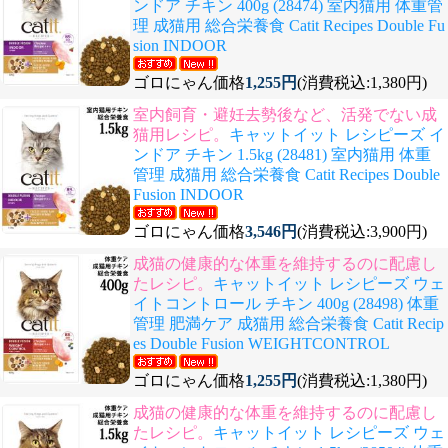
ンドア チキン 400g (28474) 室内猫用 体重管
理 成猫用 総合栄養食 Catit Recipes Double Fu
sion INDOOR
ゴロにゃん価格
1,255円
(消費税込:1,380円)
室内飼育・避妊去勢後など、活発でない成
猫用レシピ。
キャットイット レシピーズ イ
ンドア チキン 1.5kg (28481) 室内猫用 体重
管理 成猫用 総合栄養食 Catit Recipes Double
Fusion INDOOR
ゴロにゃん価格
3,546円
(消費税込:3,900円)
成猫の健康的な体重を維持するのに配慮し
たレシピ。
キャットイット レシピーズ ウェ
イトコントロール チキン 400g (28498) 体重
管理 肥満ケア 成猫用 総合栄養食 Catit Recip
es Double Fusion WEIGHTCONTROL
ゴロにゃん価格
1,255円
(消費税込:1,380円)
成猫の健康的な体重を維持するのに配慮し
たレシピ。
キャットイット レシピーズ ウェ