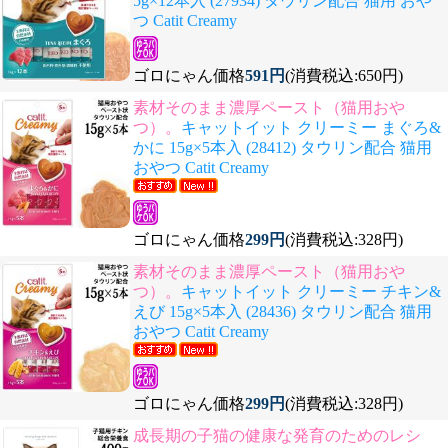
5g×12本入 (27934) タウリン配合 猫用 おや
つ Catit Creamy
ゴロにゃん価格
591円
(消費税込:650円)
素材そのまま濃厚ペースト（猫用おや
つ）。
キャットイット クリーミー まぐろ&
かに 15g×5本入 (28412) タウリン配合 猫用
おやつ Catit Creamy
ゴロにゃん価格
299円
(消費税込:328円)
素材そのまま濃厚ペースト（猫用おや
つ）。
キャットイット クリーミー チキン&
えび 15g×5本入 (28436) タウリン配合 猫用
おやつ Catit Creamy
ゴロにゃん価格
299円
(消費税込:328円)
成長期の子猫の健康な発育のためのレシ