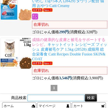
いわし 15g×5本入 (28429) タウリン配合 猫
用 おやつ Catit Creamy
在庫切れ
ゴロにゃん価格
299円
(消費税込:328円)
成猫の健康的な皮膚と被毛をサポートする
レシピ。
キャットイット レシピーズ フィッ
シュ 皮膚被毛ケア 1.5kg (28528) 成猫用 総
合栄養食 Catit Recipes Double Fusion SKIN&
COAT
在庫切れ
ゴロにゃん価格
3,546円
(消費税込:3,900円)
1
商品検索
ホーム
マイページ
カート