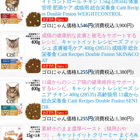
イトコントロール チキン 1.5kg (28504) 体重
管理 肥満ケア 成猫用 総合栄養食 Catit Recip
es Double Fusion WEIGHTCONTROL
ゴロにゃん価格
3,546円
(消費税込:3,900円)
成猫の健康的な皮膚と被毛をサポートする
レシピ。
キャットイット レシピーズ フィッ
シュ 皮膚被毛ケア 400g (28511) 成猫用 総合
栄養食 Catit Recipes Double Fusion SKIN&CO
AT
ゴロにゃん価格
1,255円
(消費税込:1,380円)
11歳からのシニア猫の健康維持をサポート
するレシピ。
キャットイット レシピーズ シ
ニア チキン 400g (28535) 高齢猫用 11歳から
総合栄養食 Catit Recipes Double Fusion SENI
OR
ゴロにゃん価格
1,255円
(消費税込:1,380円)
素材そのまま濃厚ペースト（猫用おや
つ）。
キャットイット クリーミー まぐろ&