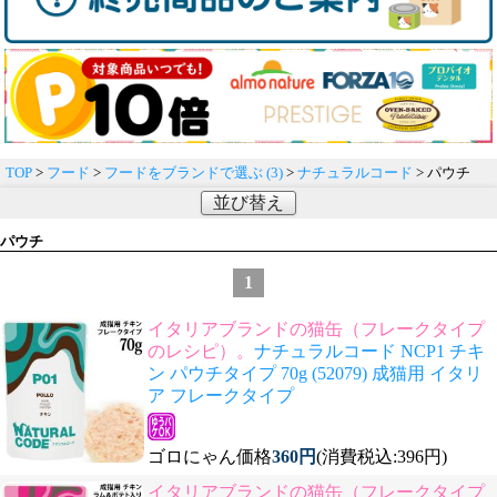
TOP
>
フード
>
フードをブランドで選ぶ (3)
>
ナチュラルコード
> パウチ
並び替え
パウチ
1
イタリアブランドの猫缶（フレークタイプ
のレシピ）。
ナチュラルコード NCP1 チキ
ン パウチタイプ 70g (52079) 成猫用 イタリ
ア フレークタイプ
ゴロにゃん価格
360円
(消費税込:396円)
イタリアブランドの猫缶（フレークタイプ