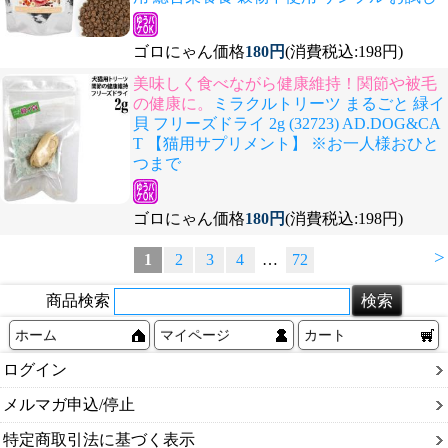
ゴロにゃん価格
180円
(消費税込:198円)
美味しく食べながら健康維持！関節や被毛
の健康に。
ミラクルトリーツ まるごと 緑イ
貝 フリーズドライ 2g (32723) AD.DOG&CA
T 【猫用サプリメント】 ※お一人様おひと
つまで
ゴロにゃん価格
180円
(消費税込:198円)
>
1
2
3
4
…
72
商品検索
ホーム
マイページ
カート
ログイン
メルマガ申込/停止
特定商取引法に基づく表示