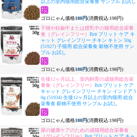
以上の室内猫用総合栄養食 サンプル お試し
ゴロにゃん価格
180円
(消費税込:198円)
子猫や妊娠中または授乳中の猫用総合栄養
食（グレインフリー）
Brit ブリット ケア キ
ャット グレインフリー チキン キトン 50g
(51927) 子猫用 総合栄養食 穀物不使用 サン
プル お試し
ゴロにゃん価格
180円
(消費税込:198円)
生後12ヶ月以上、室内飼育の成猫用総合栄
養食（グレインフリー）
Brit ブリット ケア
キャット グレインフリー チキン インドア 5
0g (51934) 生後12ヶ月以上の室内猫用 総合
栄養食 穀物不使用 サンプル お試し
ゴロにゃん価格
180円
(消費税込:198円)
尿の健康ケアのための成猫用総合栄養食
（グレインフリー）
Brit ブリット ケア キャ