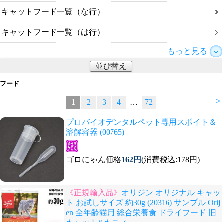
キャットフード一覧（な行）
キャットフード一覧（は行）
もっと見る
並び替え
フード
>
1
2
3
4
…
72
プロバイオデンタルペット専用スポイト＆
溶解容器 (00765)
ゴロにゃん価格
162円
(消費税込:178円)
《正規輸入品》
オリジン オリジナル キャッ
ト お試しサイズ 約30g (20316) サンプル Orij
en 全年齢猫用 総合栄養食 ドライフード 旧