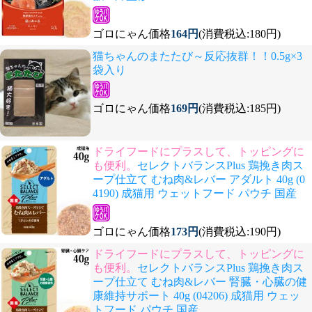
ゴロにゃん価格
164円
(消費税込:180円)
猫ちゃんのまたたび～反応抜群！！0.5g×3
袋入り
ゴロにゃん価格
169円
(消費税込:185円)
ドライフードにプラスして、トッピングに
も便利。
セレクトバランスPlus 鶏挽き肉ス
ープ仕立て むね肉&レバー アダルト 40g (0
4190) 成猫用 ウェットフード パウチ 国産
ゴロにゃん価格
173円
(消費税込:190円)
ドライフードにプラスして、トッピングに
も便利。
セレクトバランスPlus 鶏挽き肉ス
ープ仕立て むね肉&レバー 腎臓・心臓の健
康維持サポート 40g (04206) 成猫用 ウェッ
トフード パウチ 国産