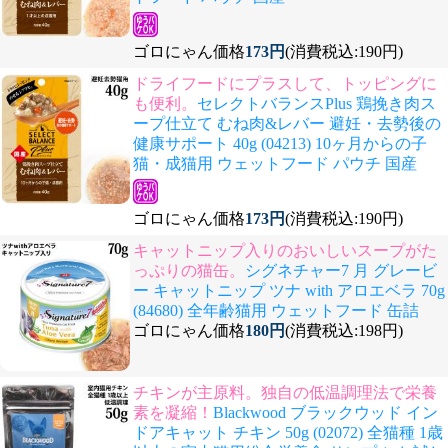
ゴロにゃん価格
173円
(消費税込:190円)
ドライフードにプラスして、トッピングに
も便利。
セレクトバランスPlus 鶏挽き肉ス
ープ仕立て むね肉&レバー 避妊・去勢後の
健康サポート 40g (04213) 10ヶ月からの子
猫・成猫用 ウェットフード パウチ 国産
ゴロにゃん価格
173円
(消費税込:190円)
キャットニップ入りのおいしいスープがた
っぷりの猫缶。
シグネチャー7 月 グレービ
ー キャットニップ ツナ with アロエベラ 70g
(84680) 全年齢猫用 ウェットフード 缶詰
ゴロにゃん価格
180円
(消費税込:198円)
チキンが主原料。独自の低温調理法で栄養
素を凝縮！
Blackwood ブラックウッド イン
ドアキャット チキン 50g (02072) 全猫種 1歳