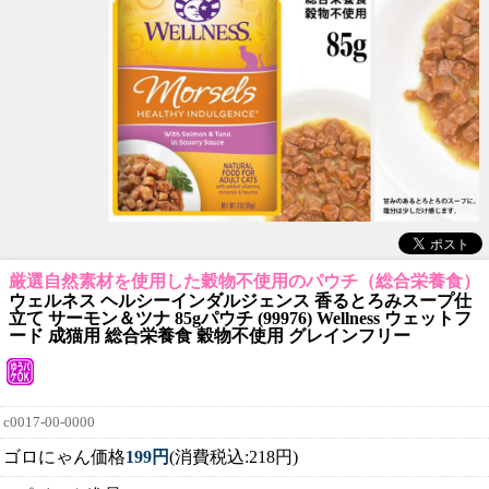
厳選自然素材を使用した穀物不使用のパウチ（総合栄養食）
ウェルネス ヘルシーインダルジェンス 香るとろみスープ仕
立て サーモン＆ツナ 85gパウチ (99976) Wellness ウェットフ
ード 成猫用 総合栄養食 穀物不使用 グレインフリー
c0017-00-0000
ゴロにゃん価格
199円
(消費税込:218円)