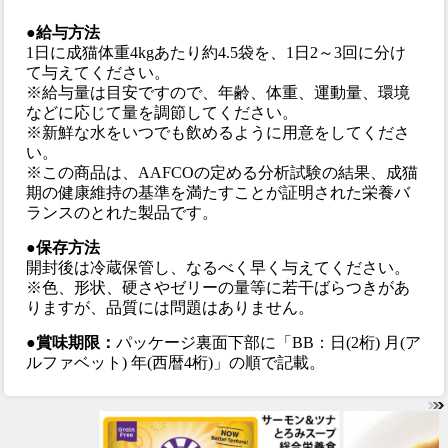
●給与方法
1日に成猫体重4kgあたり約4.5袋を、1日2～3回に分け
て与えてください。
※給与量は目安ですので、年齢、体重、運動量、環境
などに応じて量を調節してください。
※新鮮な水をいつでも飲めるように用意をしてくださ
い。
※この商品は、AAFCOの定める分析試験の結果、成猫
期の健康維持の基準を満たすことが証明された栄養バ
ランスのとれた製品です。
●保存方法
開封後は冷蔵保管し、なるべく早く与えてください。
※色、形状、硬さやゼリーの量等に若干ばらつきがあ
りますが、品質には問題はありません。
●賞味期限：
パッケージ裏面下部に「BB：日(2桁) 月(ア
ルファベット) 年(西暦4桁)」の順で記載。