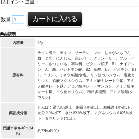
[2ポイント進呈 ]
数量
商品説明
内容量
85g
チキン煮汁、チキン、サーモン、ツナ、じゃがいもでん
粉、全卵、にんじん、鶏レバー、クランベリー、ブルーベ
リー、さつまいも、調味料、ビタミン類(E、B1、ナイアシ
ン、A、B6、パントテン酸、B2、葉酸、D3、ビオチン、B1
原材料
2、コリン)、ミネラル類(食塩、リン酸カルシウム、塩化カ
リウム、硫酸マグネシウム、アミノ酸キレート亜鉛、アミ
ノ酸キレート鉄、アミノ酸キレートマンガン、アミノ酸キ
レート銅、ヨウ化カリウム)、増粘多糖類、アミノ酸類(タ
ウリン)
たんぱく質 7.0%以上、脂質 4.0%以上、粗繊維 1.0%以下、
保証成分値
灰分 2.0%以下、水分 82.0%以下、マグネシウム 0.025%以
下、タウリン 0.1%以上
代謝エネルギー(M
約72kcal/100g
E)