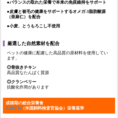
●バランスの取れた栄養で本来の免疫維持をサポート
●皮膚と被毛の健康をサポートするオメガ-3脂肪酸源
（亜麻仁）を配合
●小麦、とうもろこし不使用
厳選した自然素材を配合
ペットの健康に配慮した高品質の原材料を使用してい
ます。
◎骨抜きチキン
高品質なたんぱく質源
◎クランベリー
抗酸化作用があります
成猫期の総合栄養食
AAFCO
（米国飼料検査官協会）栄養基準