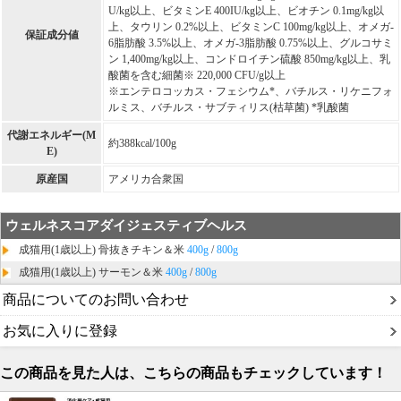
U/kg以上、ビタミンE 400IU/kg以上、ビオチン 0.1mg/kg以
上、タウリン 0.2%以上、ビタミンC 100mg/kg以上、オメガ-
保証成分値
6脂肪酸 3.5%以上、オメガ-3脂肪酸 0.75%以上、グルコサミ
ン 1,400mg/kg以上、コンドロイチン硫酸 850mg/kg以上、乳
酸菌を含む細菌※ 220,000 CFU/g以上
※エンテロコッカス・フェシウム*、バチルス・リケニフォ
ルミス、バチルス・サブティリス(枯草菌) *乳酸菌
代謝エネルギー(M
約388kcal/100g
E)
原産国
アメリカ合衆国
ウェルネスコアダイジェスティブヘルス
成猫用(1歳以上) 骨抜きチキン＆米
400g
/
800g
成猫用(1歳以上) サーモン＆米
400g
/
800g
商品についてのお問い合わせ
お気に入りに登録
この商品を見た人は、こちらの商品もチェックしています！