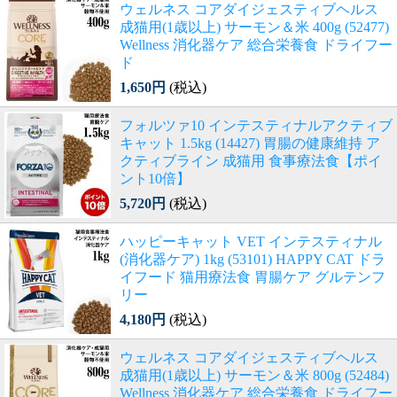
ウェルネス コアダイジェスティブヘルス
成猫用(1歳以上) サーモン＆米 400g (52477)
Wellness 消化器ケア 総合栄養食 ドライフー
ド
1,650円
(税込)
フォルツァ10 インテスティナルアクティブ
キャット 1.5kg (14427) 胃腸の健康維持 ア
クティブライン 成猫用 食事療法食【ポイ
ント10倍】
5,720円
(税込)
ハッピーキャット VET インテスティナル
(消化器ケア) 1kg (53101) HAPPY CAT ドラ
イフード 猫用療法食 胃腸ケア グルテンフ
リー
4,180円
(税込)
ウェルネス コアダイジェスティブヘルス
成猫用(1歳以上) サーモン＆米 800g (52484)
Wellness 消化器ケア 総合栄養食 ドライフー