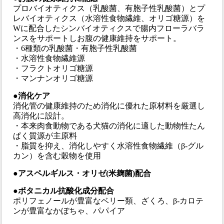
プロバイオティクス（乳酸菌、有胞子性乳酸菌）とプ
レバイオティクス（水溶性食物繊維、オリゴ糖源）を
Wに配合したシンバイオティクスで腸内フローラバラ
ンスをサポートしお腹の健康維持をサポート。
・6種類の乳酸菌・有胞子性乳酸菌
・水溶性食物繊維源
・フラクトオリゴ糖源
・マンナンオリゴ糖源
●消化ケア
消化管の健康維持のため消化に優れた原材料を厳選し
高消化に設計。
・本来肉食動物である犬猫の消化に適した動物性たん
ぱく質源が主原料
・脂質を抑え、消化しやすく水溶性食物繊維（β-グル
カン）を含む穀物を使用
●アスペルギルス・オリゼ(米麹菌)配合
●ボタニカル抗酸化成分配合
ポリフェノールが豊富なベリー類、ざくろ、β-カロテ
ンが豊富なかぼちゃ、パパイア