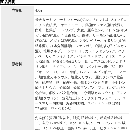
商品説明
内容量
400g
骨抜きチキン、チキンミール(グルコサミンおよびコンドロ
イチン硫酸源)、オートミール、鶏脂(オメガ-6脂肪酸源)、
白米、乾燥ビートパルプ、大麦、亜麻仁(α-リノレン酸(オメ
ガ-3脂肪酸)源)、たん白加水分解物、サーモン油(DHAおよ
びEPA(オメガ-3脂肪酸)源)、クランベリー、イヌリン(食物
繊維源)、加水分解酵母(マンナンオリゴ糖およびβ-グルカン
源)、乾燥ケルプ、エンテロコッカス・フェシウム*、バチ
ルス・リケニフォルミス、バチルス・サブティリス、ユッ
カ抽出物、ビタミン類(コリン、E、L-アスコルビル-2-ポリ
原材料
リン酸**、ナイアシン、A、B1、パントテン酸、B6、B2、
ビオチン、D3、B12、葉酸、L-アスコルビン酸**)、ミネラ
ル類(塩化カルシウム、塩化カリウム、亜鉛タンパク化合
物、硫酸第一鉄、硫酸亜鉛、鉄タンパク化合物、亜セレン
酸ナトリウム、硫酸銅、硫酸マンガン、マンガンタンパク
化合物、銅タンパク化合物、ヨウ素酸カルシウム)、アミノ
酸類(タウリン)、酸化防止剤(ミックストコフェロール、ロ
ーズマリー抽出物、緑茶抽出物、スペアミント抽出物)
*乳酸菌、**ビタミンC
たんぱく質 38.0%以上、脂質 17.0%以上、粗繊維 3.0%以
下、灰分 12.0%以下、水分 10.0%以下、カルシウム 1.8%以
上、リン 1.2%以上、亜鉛 125mg/kg以上、ビタミンA 25,000I