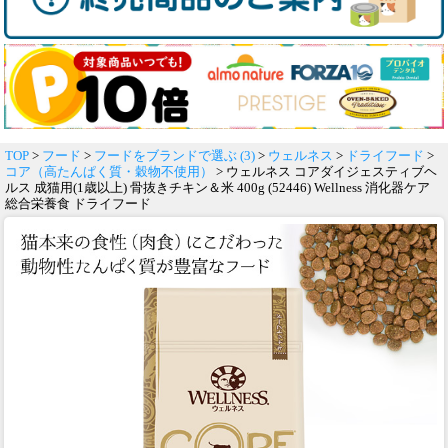
TOP
>
フード
>
フードをブランドで選ぶ (3)
>
ウェルネス
>
ドライフード
>
コア（高たんぱく質・穀物不使用）
> ウェルネス コアダイジェスティブヘ
ルス 成猫用(1歳以上) 骨抜きチキン＆米 400g (52446) Wellness 消化器ケア
総合栄養食 ドライフード