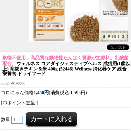
穀物不使用、高品質な動物性たんぱく質源が主原料。乳酸菌
配合。
ウェルネス コアダイジェスティブヘルス 成猫用(1歳以
上) 骨抜きチキン＆米 400g (52446) Wellness 消化器ケア 総合
栄養食 ドライフード
c0027-01-0000
ゴロにゃん価格
1,450円
(消費税込:1,595円)
[73ポイント進呈 ]
数量