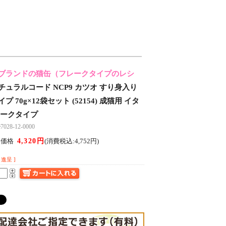
ブランドの猫缶（フレークタイプのレシ
チュラルコード NCP9 カツオ すり身入り
 70g×12袋セット (52154) 成猫用 イタ
レークタイプ
28-12-0000
4,320円
ん価格
(消費税込:4,752円)
進呈 ]