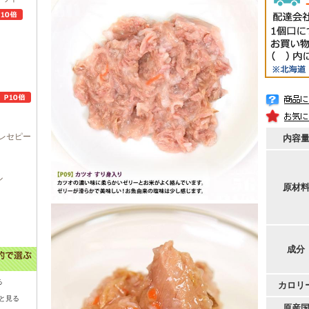
レセピー
内容
ル
原材
成分
る
カロリ
と見る
原産