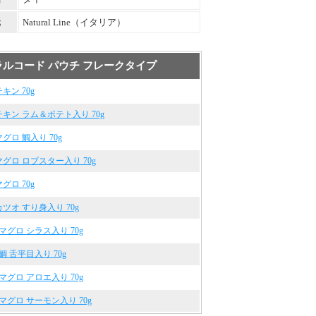
元
Natural Line（イタリア）
ルコード パウチ フレークタイプ
チキン 70g
 チキン ラム＆ポテト入り 70g
マグロ 鯛入り 70g
 マグロ ロブスター入り 70g
マグロ 70g
 カツオ すり身入り 70g
0 マグロ シラス入り 70g
 鯛 舌平目入り 70g
2 マグロ アロエ入り 70g
3 マグロ サーモン入り 70g