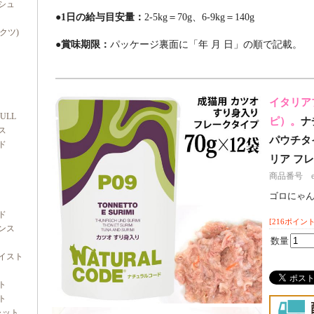
シュ
●1日の給与目安量：
2-5kg＝70g、6-9kg＝140g
ダクツ)
●賞味期限：
パッケージ裏面に「年 月 日」の順で記載。
イタリア
FULL
ピ）。
ナ
ス
パウチタイプ
ド
リア フ
商品番号 e70
ゴロにゃ
ド
[216ポイント
ンス
数量
イスト
ト
ト
ャット