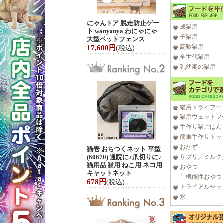
にゃんドア 脱走防止ゲー
成猫用
ト wanyanya わにゃにゃ
子猫用
大型ペットフェンス
高齢猫用
17,600円
(税込)
全世代猫用
乳幼期の猫用
猫用ドライフー
猫用ウェットフ
手作り猫ごはん
簡単手作りトッ
おかず
猫壱 おちつくネット 平型
(60670) 通院に♪爪切りに♪
サプリ／ミルク
猫用品 猫用 ねこ用 ネコ用
おやつ
キャットネット
└
機能性おやつ
678円
(税込)
トライアルセッ
水