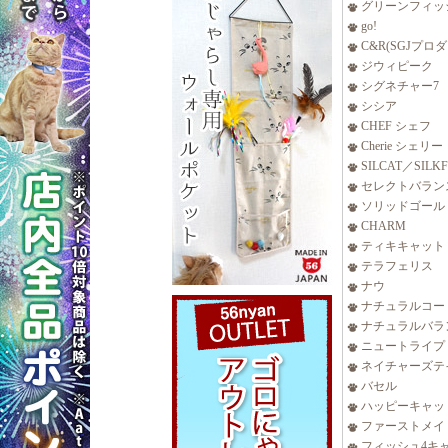
グリーンフィッ
go!
C&R(SGJプロ
ジウィピーク
シグネチャー7
シシア
CHEF シェフ
Cherie シェリー
SILCAT／SILK
セレクトバラン
ソリッドゴール
CHARM
ティキキャット
テラフェリス
ナウ
ナチュラルコー
ナチュラルバラ
ニュートライプ
ネイチャーズテ
バセル
ハッピーキャッ
ファーストメイ
フィッシュ4キ