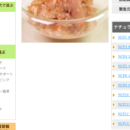
製造
ナチュラ
NCP1 
NCP3
NCP4 
ド
NCP5
ード
サポート
NCP8 
ピング
NCP9
／猫草
NCP1
NCP11
ト
NCP1
NCP1