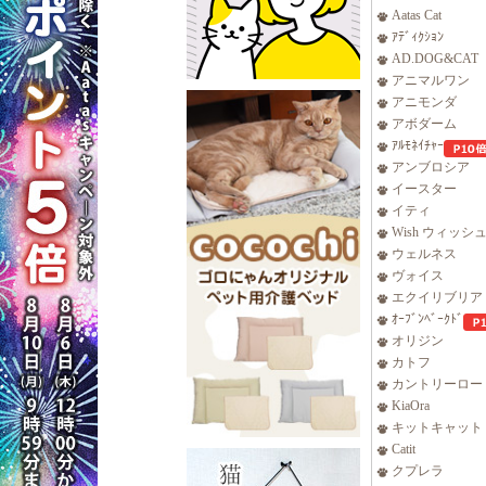
Aatas Cat
ｱﾃﾞｨｸｼｮﾝ
AD.DOG&CAT
アニマルワン
アニモンダ
アボダーム
ｱﾙﾓﾈｲﾁｬｰ
アンブロシア
イースター
イティ
Wish ウィッシ
ウェルネス
ヴォイス
エクイリブリア
ｵｰﾌﾞﾝﾍﾞｰｸﾄﾞ
オリジン
カトフ
カントリーロー
KiaOra
キットキャット
Catit
クプレラ