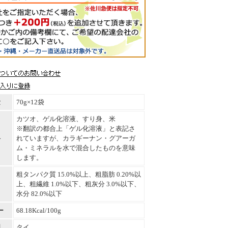
量
70g×12袋
カツオ、ゲル化溶液、すり身、米
※翻訳の都合上「ゲル化溶液」と表記さ
料
れていますが、カラギーナン・グアーガ
ム・ミネラルを水で混合したものを意味
します。
粗タンパク質 15.0%以上、粗脂肪 0.20%以
上、粗繊維 1.0%以下、粗灰分 3.0%以下、
水分 82.0%以下
ー
68.18Kcal/100g
国
タイ