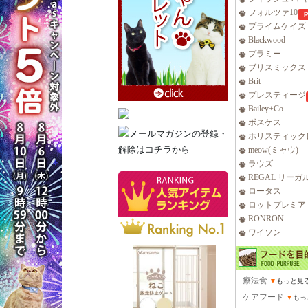
フォルツァ10
プライムケイズ
Blackwood
プラミー
ブリスミックス
Brit
プレスティージ
Bailey+Co
ボスケス
ホリスティック
meow(ミャウ)
ラウズ
REGAL リーガ
ロータス
ロットプレミア
RONRON
ワイソン
療法食
▼
もっと見
ケアフード
▼
もっ