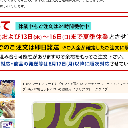
なっておりますため、お客様には大変ご迷惑をおかけいたしますが、
願いいたします。
TOP
>
フード
>
フードをブランドで選ぶ (3)
>
ナチュラルコード
>
パウチ
プ 70g×12袋セット (52154) 成猫用 イタリア フレークタイプ