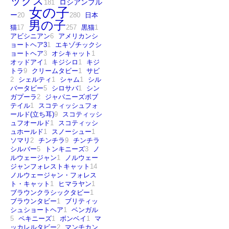
ックス
181
ロシアンブル
女の子
ー
20
280
日本
男の子
猫
17
257
黒猫
1
アビシニアン
6
アメリカンシ
ョートヘア3
1
エキゾチックシ
ョートヘア
3
オシキャット
1
オッドアイ
1
キジシロ
1
キジ
トラ
9
クリームタビー
1
サビ
2
シェルティ
1
シャム
1
シル
バータビー
5
シロサバ
1
シン
ガプーラ
2
ジャパニーズボブ
テイル
1
スコティッシュフォ
ールド(立ち耳)
9
スコティッシ
ュフオールド
1
スコティッシ
ュホールド
1
スノーシュー
1
ソマリ
2
チンチラ
9
チンチラ
シルバー
5
トンキニーズ
3
ノ
ルウェージャン
1
ノルウェー
ジャンフォレストキャット
14
ノルウェージャン・フォレス
ト・キャット
1
ヒマラヤン
1
ブラウンクラシックタビー
1
ブラウンタビー
1
ブリティッ
シュショートヘア
1
ベンガル
5
ペキニーズ
1
ボンベイ
1
マ
ッカレルタビー
2
マンチカン