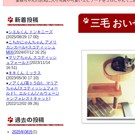
愛猫ちゃんのお気に入り写真や可愛いエピソードをゴロにゃんでご
三毛 お
●
シエルくん トンキニーズ
(2025/08/29 17:00)
●
こちかにゃんちゃん アメリ
カンカール×スコティッシュ
MIX
(2024/07/12 16:25)
●
マリアちゃん スコティッシ
ュフォールド
(2023/11/14
16:51)
●
キキくん ミックス
(2023/05/30 17:10)
●
ノアくん(茶トラ白)、マリア
ちゃん(スコティッシュフォー
ルド)、エルくん(ノルウェージ
ャンフォレストキャット)
(2022/12/02 09:26)
2025年08月
(1)