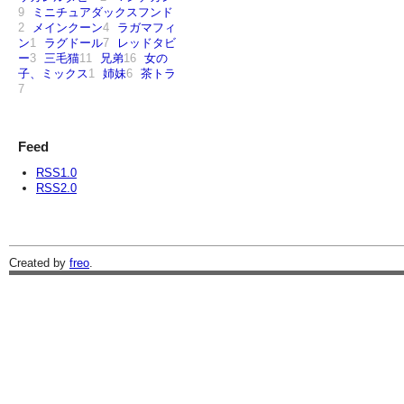
9
ミニチュアダックスフンド
2
メインクーン
4
ラガマフィ
ン
1
ラグドール
7
レッドタビ
ー
3
三毛猫
11
兄弟
16
女の
子、ミックス
1
姉妹
6
茶トラ
7
Feed
RSS1.0
RSS2.0
Created by
freo
.