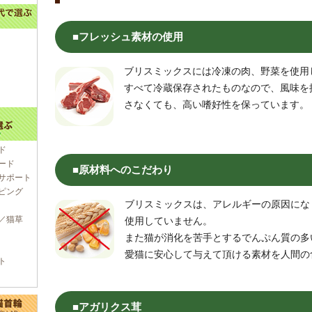
■フレッシュ素材の使用
ブリスミックスには冷凍の肉、野菜を使用
すべて冷蔵保存されたものなので、風味を
さなくても、高い嗜好性を保っています。
ド
ード
■原材料へのこだわり
サポート
ピング
ブリスミックスは、アレルギーの原因にな
／猫草
使用していません。
また猫が消化を苦手とするでんぷん質の多
愛猫に安心して与えて頂ける素材を人間の
ト
■アガリクス茸