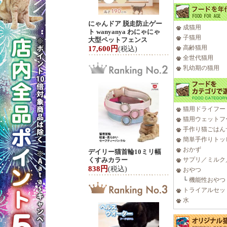
にゃんドア 脱走防止ゲー
成猫用
ト wanyanya わにゃにゃ
子猫用
大型ペットフェンス
高齢猫用
17,600円
(税込)
全世代猫用
乳幼期の猫用
猫用ドライフー
猫用ウェットフ
手作り猫ごはん
簡単手作りトッ
おかず
デイリー猫首輪10ミリ幅
くすみカラー
サプリ／ミルク
838円
(税込)
おやつ
└
機能性おやつ
トライアルセッ
水