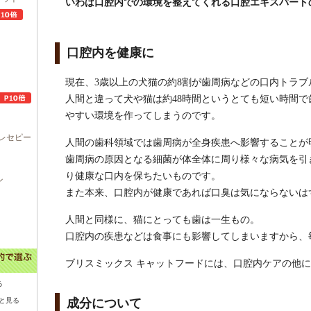
いわば口腔内での環境を整えてくれる口腔エキスパート
口腔内を健康に
現在、3歳以上の犬猫の約8割が歯周病などの口内トラ
人間と違って犬や猫は約48時間というとても短い時間
やすい環境を作ってしまうのです。
レセピー
人間の歯科領域では歯周病が全身疾患へ影響することが
歯周病の原因となる細菌が体全体に周り様々な病気を引
り健康な口内を保ちたいものです。
ル
また本来、口腔内が健康であれば口臭は気にならないは
人間と同様に、猫にとっても歯は一生もの。
口腔内の疾患などは食事にも影響してしまいますから、
ブリスミックス キャットフードには、口腔内ケアの他
る
と見る
成分について