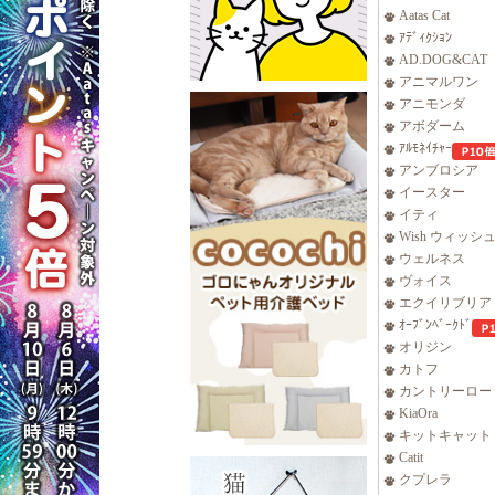
Aatas Cat
ｱﾃﾞｨｸｼｮﾝ
AD.DOG&CAT
アニマルワン
アニモンダ
アボダーム
ｱﾙﾓﾈｲﾁｬｰ
アンブロシア
イースター
イティ
Wish ウィッシ
ウェルネス
ヴォイス
エクイリブリア
ｵｰﾌﾞﾝﾍﾞｰｸﾄﾞ
オリジン
カトフ
カントリーロー
KiaOra
キットキャット
Catit
クプレラ