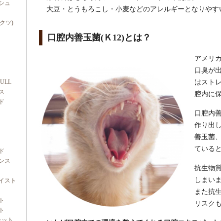
シュ
大豆・とうもろこし・小麦などのアレルギーとなりやす
ダクツ)
口腔内善玉菌(Ｋ12)とは？
アメリ
口臭が
FULL
はストレ
ス
腔内に
ド
口腔内善
作り出
善玉菌
ている
ド
ンス
抗生物
しまいま
イスト
また抗
ト
リスク
ト
ャット