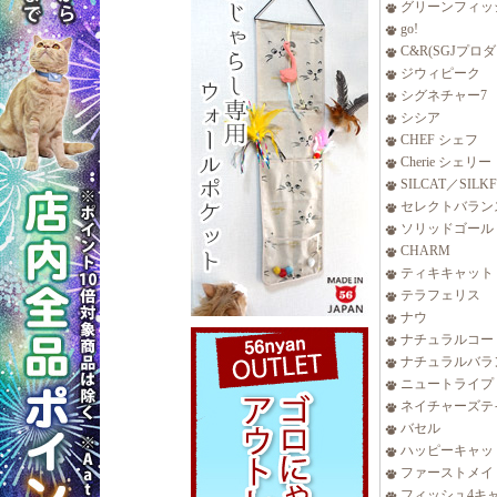
グリーンフィッ
go!
C&R(SGJプロ
ジウィピーク
シグネチャー7
シシア
CHEF シェフ
Cherie シェリー
SILCAT／SILK
セレクトバラン
ソリッドゴール
CHARM
ティキキャット
テラフェリス
ナウ
ナチュラルコー
ナチュラルバラ
ニュートライプ
ネイチャーズテ
バセル
ハッピーキャッ
ファーストメイ
フィッシュ4キ