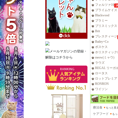
フォルツァ10
プライムケイズ
Blackwood
プラミー
ブリスミックス
Brit
プレスティージ
Bailey+Co
ボスケス
ホリスティック
meow(ミャウ)
ラウズ
REGAL リーガ
ロータス
ロットプレミア
RONRON
ワイソン
療法食
▼
もっと見
ケアフード
▼
もっ