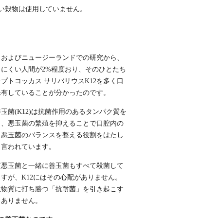
い穀物は使用していません。
カおよびニュージーランドでの研究から、
出にくい人間が2%程度おり、そのひとたち
プトコッカス サリバリウスK12を多く口
保有していることが分かったのです。
玉菌(K12)は抗菌作用のあるタンパク質を
し、悪玉菌の繁殖を抑えることで口腔内の
、悪玉菌のバランスを整える役割をはたし
と言われています。
質悪玉菌と一緒に善玉菌もすべて殺菌して
すが、K12にはその心配がありません。
生物質に打ち勝つ「抗耐菌」を引き起こす
もありません。