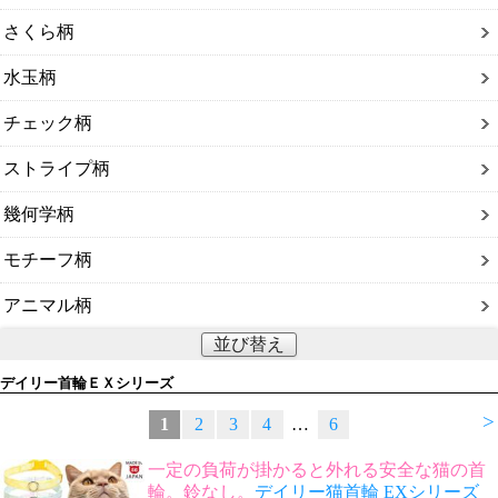
さくら柄
水玉柄
チェック柄
ストライプ柄
幾何学柄
モチーフ柄
アニマル柄
並び替え
デイリー首輪ＥＸシリーズ
>
1
2
3
4
…
6
一定の負荷が掛かると外れる安全な猫の首
輪。鈴なし。
デイリー猫首輪 EXシリーズ