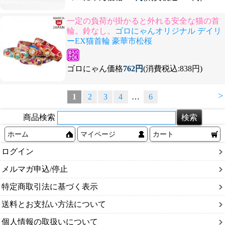
一定の負荷が掛かると外れる安全な猫の首
輪。鈴なし。
ゴロにゃんオリジナル デイリ
ーEX猫首輪 豪華市松桜
ゴロにゃん価格
762円
(消費税込:838円)
>
1
2
3
4
…
6
商品検索
ホーム
マイページ
カート
ログイン
メルマガ申込/停止
特定商取引法に基づく表示
送料とお支払い方法について
個人情報の取扱いについて