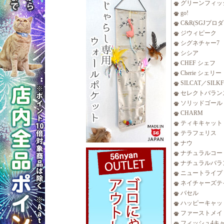
グリーンフィッ
go!
C&R(SGJプロ
ジウィピーク
シグネチャー7
シシア
CHEF シェフ
Cherie シェリー
SILCAT／SILK
セレクトバラン
ソリッドゴール
CHARM
ティキキャット
テラフェリス
ナウ
ナチュラルコー
ナチュラルバラ
ニュートライプ
ネイチャーズテ
バセル
ハッピーキャッ
ファーストメイ
フィッシュ4キ