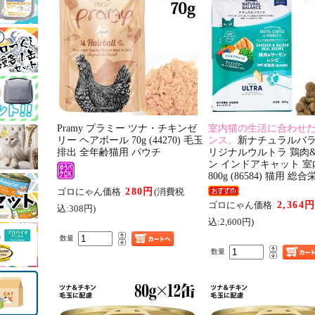
Pramy プラミー ツナ・チキンゼ
室内猫の生活に合わせ
リー ヘアボール 70g (44270) 毛玉
ンス。
新ナチュラルバラ
排出 全年齢猫用 パウチ
リジナルウルトラ 鶏肉
ン インドアキャット 
800g (86584) 猫用 総
280円
ゴロにゃん価格
(消費税
2,364
ゴロにゃん価格
込:308円)
込:2,600円)
数量
数量