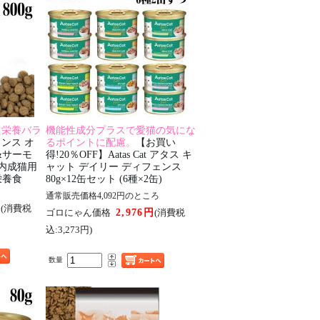
た栄養バラ
機能性成分プラスで愛猫の気にな
ンス オ
るポイントに配慮。
【お買い
&サーモ
得!20％OFF】Aatas Cat アタス キ
室内成猫用
ャット デイリー ディフェンス
合栄養食
80g×12缶セット (6種×2缶)
通常販売価格4,092円のところ
円
(消費税
2,976円
ゴロにゃん価格
(消費税
込:3,273円)
数量