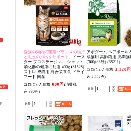
愛猫の腸内細菌叢バランスの維持
アボダーム ヘアボール
と毛玉の排出をサポート。
イース
成猫用 高齢猫用 肥満猫用 
ター プロステージ ル・シャット
(300g×3袋) (35211)
ュ
消化器の健康に配慮 400g (31528)
2,320
ゴロにゃん価格
ストレ 成猫用 総合栄養食 ドライ
フード 国産
込:2,552円)
800円
ゴロにゃん価格
(消費税
数量
込:880円)
ド
数量