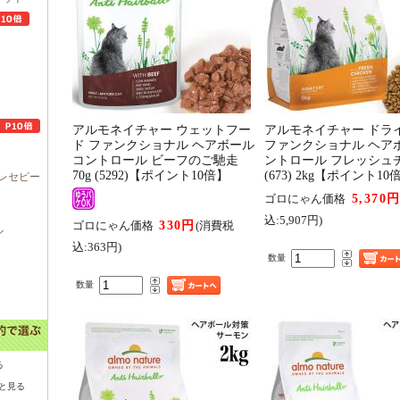
アルモネイチャー ウェットフー
アルモネイチャー ドラ
ド ファンクショナル ヘアボール
ファンクショナル ヘア
コントロール ビーフのご馳走
ントロール フレッシュ
70g (5292)【ポイント10倍】
(673) 2kg【ポイント10
レセピー
5,370
ゴロにゃん価格
込:5,907円)
330円
ゴロにゃん価格
(消費税
ル
込:363円)
数量
数量
る
と見る