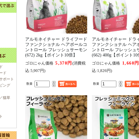
アルモネイチャー ドライフード
アルモネイチャー ドラ
ファンクショナル ヘアボールコ
ファンクショナル ヘア
ントロール フレッシュサーモン
ントロール フレッシュ
(672) 2kg【ポイント10倍】
(662) 400g【ポイント1
5,370円
1,660
ゴロにゃん価格
(消費税
ゴロにゃん価格
ド
込:5,907円)
込:1,826円)
ード
サポート
数量
数量
ピング
／猫草
ト