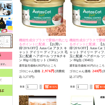
機能性成分プラスで愛猫の気にな
機能性成分プラスで愛
るポイントに配慮。
【お買い
るポイントに配慮。
【
得!20％OFF】Aatas Cat アタス キ
得!20％OFF】Aatas Ca
ャット デイリー ディフェンス 毛
ャット デイリー ディフ
玉に配慮 ヘアボール ツナ&チキ
玉に配慮 ヘアボール ツ
ン 80g×12缶セット (30402)
ン 80g缶 (30402)
通常販売価格4,092円のところ
通常販売価格341円のところ
2,976円
248円
ゴロにゃん価格
(消費税
ゴロにゃん価格
(
込:3,273円)
込:272円)
て
数量
数量