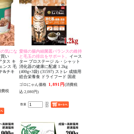
猫の気にな
愛猫の腸内細菌叢バランスの維持
お買い
と毛玉の排出をサポート。
イース
t アタス キ
ター プロステージ ル・シャット
ェンス 毛
消化器の健康に配慮 1.2kg
ナ&チキ
(400g×3袋) (31597) ストレ 成猫用
総合栄養食 ドライフード 国産
1,891円
ゴロにゃん価格
(消費税
消費税
込:2,080円)
数量