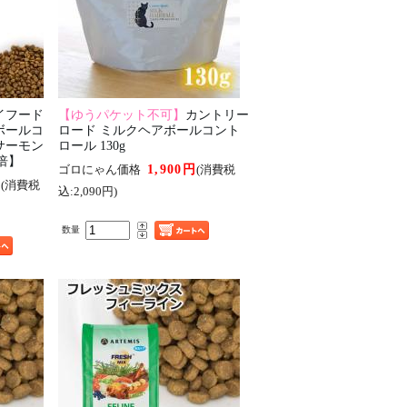
イフード
【ゆうパケット不可】
カントリー
ボールコ
ロード ミルクヘアボールコント
サーモン
ロール 130g
0倍】
1,900円
ゴロにゃん価格
(消費税
円
(消費税
込:2,090円)
数量