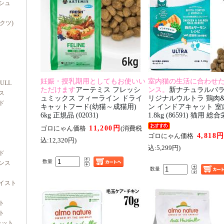
シュ
ダクツ)
妊娠・授乳期用としてもお使いい
室内猫の生活に合わせ
FULL
ただけます
アーテミス フレッシ
ンス。
新ナチュラルバラ
ス
ュミックス フィーライン ドライ
リジナルウルトラ 鶏肉
ド
キャットフード(幼猫～成猫用)
ン インドアキャット 
6kg 正規品 (02031)
1.8kg (86591) 猫用 
11,200円
ゴロにゃん価格
(消費税
4,818
ゴロにゃん価格
込:12,320円)
込:5,299円)
ド
数量
ンス
数量
イスト
ト
ト
ャット