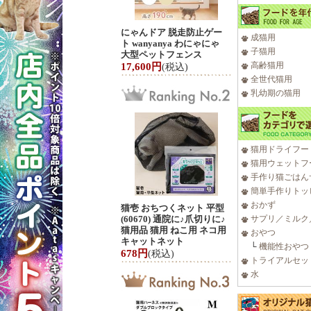
にゃんドア 脱走防止ゲー
成猫用
ト wanyanya わにゃにゃ
子猫用
大型ペットフェンス
高齢猫用
17,600円
(税込)
全世代猫用
乳幼期の猫用
猫用ドライフー
猫用ウェットフ
手作り猫ごはん
簡単手作りトッ
おかず
猫壱 おちつくネット 平型
(60670) 通院に♪爪切りに♪
サプリ／ミルク
猫用品 猫用 ねこ用 ネコ用
おやつ
キャットネット
└
機能性おやつ
678円
(税込)
トライアルセッ
水