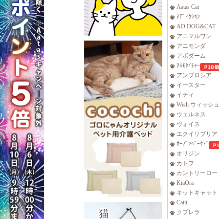
Aatas Cat
ｱﾃﾞｨｸｼｮﾝ
AD.DOG&CAT
アニマルワン
アニモンダ
アボダーム
ｱﾙﾓﾈｲﾁｬｰ
アンブロシア
イースター
イティ
Wish ウィッシ
ウェルネス
ヴォイス
エクイリブリア
ｵｰﾌﾞﾝﾍﾞｰｸﾄﾞ
オリジン
カトフ
カントリーロー
KiaOra
キットキャット
Catit
クプレラ