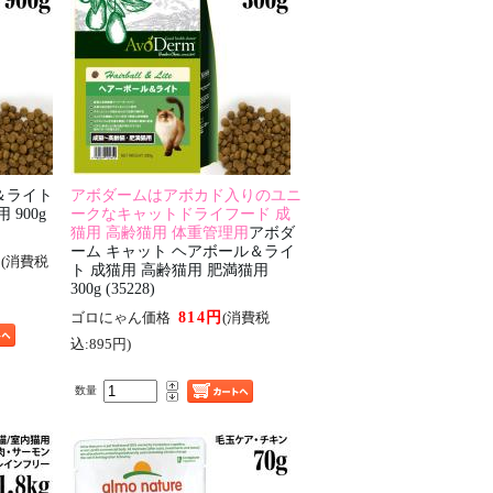
＆ライト
アボダームはアボカド入りのユニ
900g
ークなキャットドライフード 成
猫用 高齢猫用 体重管理用
アボダ
ーム キャット ヘアボール＆ライ
円
(消費税
ト 成猫用 高齢猫用 肥満猫用
300g (35228)
814円
ゴロにゃん価格
(消費税
込:895円)
数量