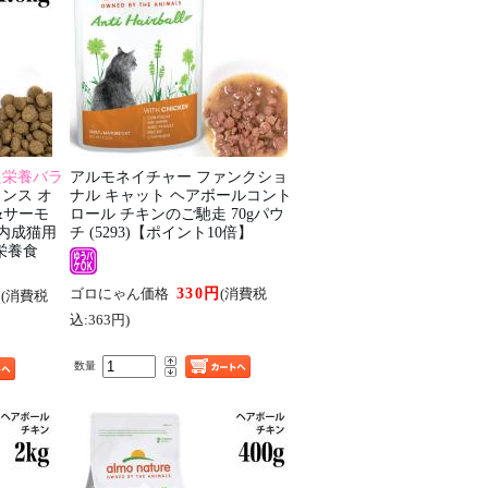
た栄養バラ
アルモネイチャー ファンクショ
ンス オ
ナル キャット ヘアボールコント
&サーモ
ロール チキンのご馳走 70gパウ
室内成猫用
チ (5293)【ポイント10倍】
総合栄養食
330円
ゴロにゃん価格
(消費税
円
(消費税
込:363円)
数量