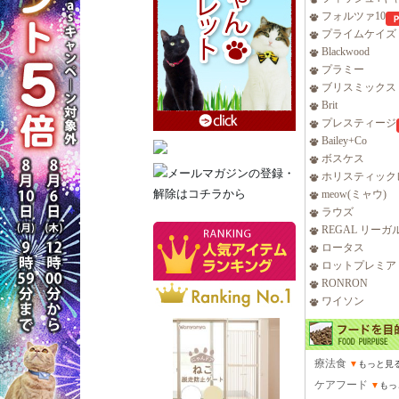
フォルツァ10
プライムケイズ
Blackwood
プラミー
ブリスミックス
Brit
プレスティージ
Bailey+Co
ボスケス
ホリスティック
meow(ミャウ)
ラウズ
REGAL リーガ
ロータス
ロットプレミア
RONRON
ワイソン
療法食
▼
もっと見
ケアフード
▼
もっ