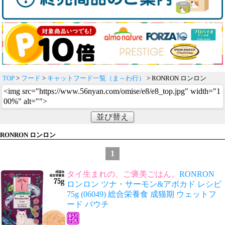
TOP
>
フード
>
キャットフード一覧（ま～わ行）
> RONRON ロンロン
<img src="https://www.56nyan.com/omise/e8/e8_top.jpg" width="1
00%" alt="">
並び替え
RONRON ロンロン
1
タイ生まれの、ご褒美ごはん。
RONRON
ロンロン ツナ・サーモン&アボカド レシピ
75g (06049) 総合栄養食 成猫期 ウェットフ
ード パウチ