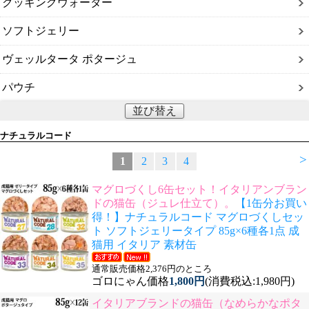
クッキングウォーター
ソフトジェリー
ヴェッルタータ ポタージュ
パウチ
並び替え
ナチュラルコード
>
1
2
3
4
マグロづくし6缶セット！イタリアンブラン
ドの猫缶（ジュレ仕立て）。
【1缶分お買い
得！】ナチュラルコード マグロづくしセッ
ト ソフトジェリータイプ 85g×6種各1点 成
猫用 イタリア 素材缶
通常販売価格2,376円のところ
ゴロにゃん価格
1,800円
(消費税込:1,980円)
イタリアブランドの猫缶（なめらかなポタ