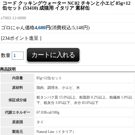
コード クッキングウォーター NC02 チキンと小エビ 85g×12
缶セット (53410) 成猫用 イタリア 素材缶
e7002-12-0000
ゴロにゃん価格
4,680円
(消費税込:5,148円)
[234ポイント進呈 ]
数量
商品説明
内容量
85g×12缶セット
原材料
鶏肉、調理水、小エビ、米
粗タンパク質 15.0%以上、粗脂肪 0.2%以上、粗繊維 1.0%以
保証成分値
下、粗灰分 3.0%以下、水分 83.0%以下
代謝エネルギー
67.03Kcal/100g
原産国
タイ
製造元
Natural Line（イタリア）