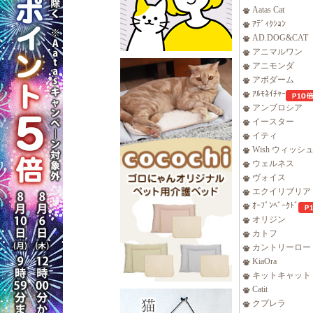
Aatas Cat
ｱﾃﾞｨｸｼｮﾝ
AD.DOG&CAT
アニマルワン
アニモンダ
アボダーム
ｱﾙﾓﾈｲﾁｬｰ
アンブロシア
イースター
イティ
Wish ウィッシ
ウェルネス
ヴォイス
エクイリブリア
ｵｰﾌﾞﾝﾍﾞｰｸﾄﾞ
オリジン
カトフ
カントリーロー
KiaOra
キットキャット
Catit
クプレラ