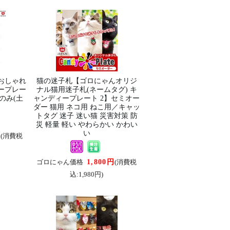
おしゃれ
猫の迷子札【ゴロにゃんオリジ
ープレー
ナル猫用迷子札(ネームタグ) キ
のみ(土
ャンディープレート 2】セミオー
ダー 猫用 ネコ用 ねこ用／キャッ
トタグ 迷子 迷い猫 災害対策 防
災 軽量 軽い やわらかい かわい
い
円
(消費税
1,800円
ゴロにゃん価格
(消費税
込:1,980円)