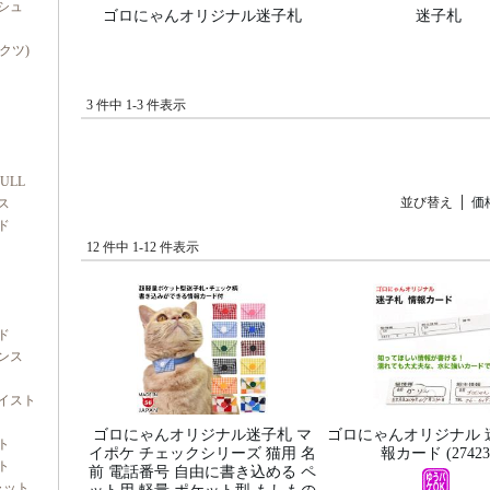
シュ
ゴロにゃんオリジナル迷子札
迷子札
ダクツ)
3 件中 1-3 件表示
FULL
並び替え
価
ス
ド
12 件中 1-12 件表示
ド
ンス
イスト
ゴロにゃんオリジナル迷子札 マ
ゴロにゃんオリジナル 
ト
イポケ チェックシリーズ 猫用 名
報カード (27423
ト
前 電話番号 自由に書き込める ペ
ャット