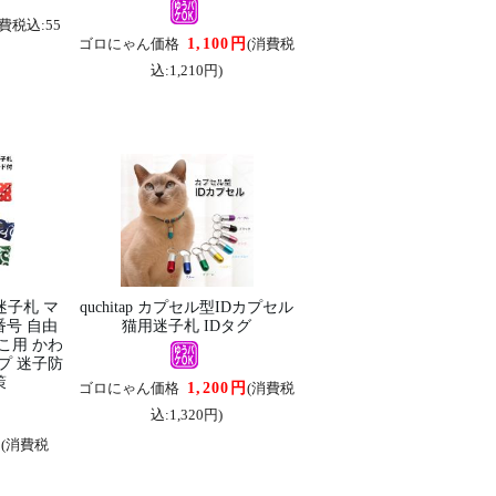
費税込:55
1,100円
ゴロにゃん価格
(消費税
込:1,210円)
子札 マ
quchitap カプセル型IDカプセル
番号 自由
猫用迷子札 IDタグ
こ用 かわ
プ 迷子防
策
1,200円
ゴロにゃん価格
(消費税
込:1,320円)
円
(消費税