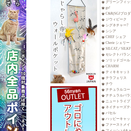
グリーンフィッ
go!
C&R(SGJプロ
ジウィピーク
シグネチャー7
シシア
CHEF シェフ
Cherie シェリー
SILCAT／SILK
セレクトバラン
ソリッドゴール
CHARM
ティキキャット
テラフェリス
ナウ
ナチュラルコー
ナチュラルバラ
ニュートライプ
ネイチャーズテ
バセル
ハッピーキャッ
ファーストメイ
フィッシュ4キ