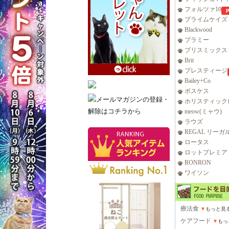
フォルツァ10
プライムケイズ
Blackwood
プラミー
ブリスミックス
Brit
プレスティージ
Bailey+Co
ボスケス
ホリスティック
meow(ミャウ)
ラウズ
REGAL リーガ
ロータス
ロットプレミア
RONRON
ワイソン
療法食
▼
もっと見
ケアフード
▼
もっ