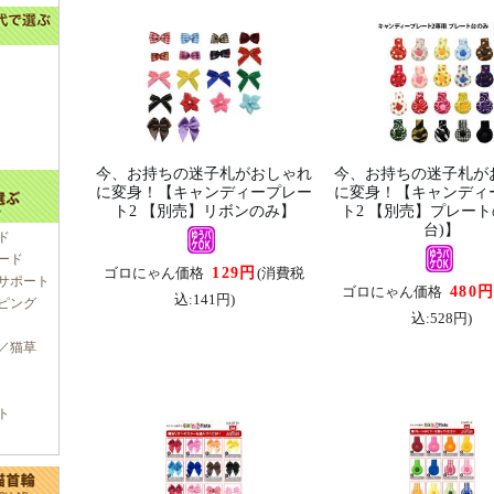
今、お持ちの迷子札がおしゃれ
今、お持ちの迷子札が
に変身！【キャンディープレー
に変身！【キャンディ
ト2 【別売】リボンのみ】
ト2 【別売】プレート
台)】
ド
ード
129円
ゴロにゃん価格
(消費税
サポート
480
ゴロにゃん価格
込:141円)
ピング
込:528円)
／猫草
ト