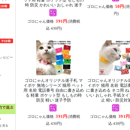
ット用 軽量 ポケット型 もしもの
時 防災 かわいい おしゃれ 迷子
50円
ゴロにゃん価格
(消
円)
391円
ゴロにゃん価格
(消費税
込:430円)
レセピー
ル
ゴロにゃんオリジナル迷子札 マ
ゴロにゃんオリジナル迷
イポケ 無地シリーズ 猫用 ペット
イポケ 猫用 名前 電話
用 名前 電話番号 自由に書き込め
に書き込める ネコ用 ね
る 軽量 ポケット型 もしもの時
いい おしゃれ 手紙タイ
防災 軽い 迷子予防
止 軽い 防災対
391円
391
ゴロにゃん価格
(消費税
ゴロにゃん価格
る
込:430円)
込:430円)
と見る