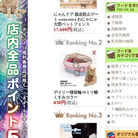
にゃんドア 脱走防止ゲー
成猫用
ト wanyanya わにゃにゃ
子猫用
大型ペットフェンス
高齢猫用
17,600円
(税込)
全世代猫用
乳幼期の猫用
猫用ドライフー
猫用ウェットフ
手作り猫ごはん
簡単手作りトッ
おかず
デイリー猫首輪10ミリ幅
くすみカラー
サプリ／ミルク
838円
(税込)
おやつ
└
機能性おやつ
トライアルセッ
水