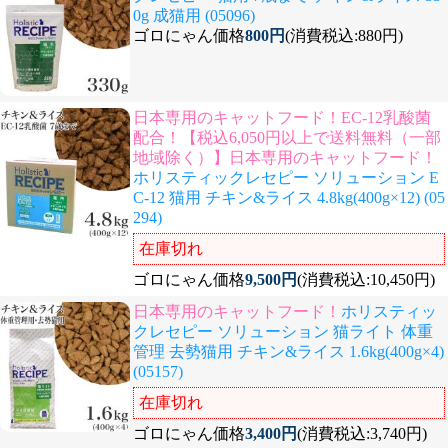
0g 成猫用 (05096)
ゴロにゃん価格
800円
(消費税込:880円)
日本専用のキャットフード！EC-12乳酸菌
配合！【税込6,050円以上で送料無料（一部
地域除く）】日本専用のキャットフード！
ホリスティックレセピー ソリューション E
C-12 猫用 チキン&ライス 4.8kg(400g×12) (05
294)
在庫切れ
ゴロにゃん価格
9,500円
(消費税込:10,450円)
日本専用のキャットフード！
ホリスティッ
クレセピー ソリューション 猫ライト 体重
管理 去勢猫用 チキン&ライス 1.6kg(400g×4)
(05157)
在庫切れ
ゴロにゃん価格
3,400円
(消費税込:3,740円)