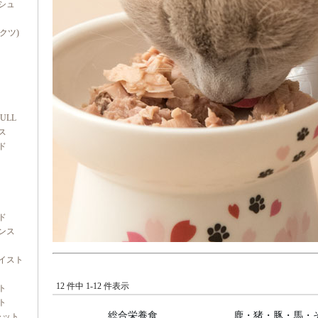
シュ
ダクツ)
FULL
ス
ド
ド
ンス
イスト
12 件中 1-12 件表示
ト
ト
総合栄養食
鹿・猪・豚・馬・
ャット