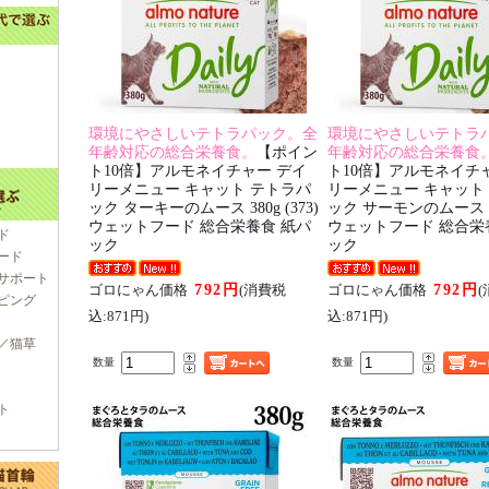
環境にやさしいテトラパック。全
環境にやさしいテトラ
年齢対応の総合栄養食。
【ポイン
年齢対応の総合栄養食
ト10倍】アルモネイチャー デイ
ト10倍】アルモネイチ
リーメニュー キャット テトラパ
リーメニュー キャット
ック ターキーのムース 380g (373)
ック サーモンのムース 380
ウェットフード 総合栄養食 紙パ
ウェットフード 総合栄
ド
ック
ック
ード
サポート
792円
792円
ゴロにゃん価格
(消費税
ゴロにゃん価格
ピング
込:871円)
込:871円)
／猫草
数量
数量
ト