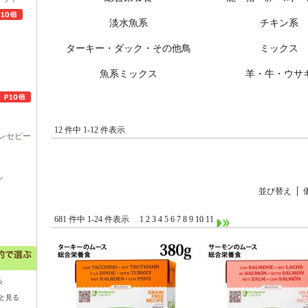
淡水魚系
チキン系
ターキー・ダック・その他鳥
ミックス
魚系ミックス
羊・牛・ウサ
12 件中 1-12 件表示
レセピー
ル
並び替え
681 件中 1-24 件表示
1
2
3
4
5
6
7
8
9
10
11
る
と見る