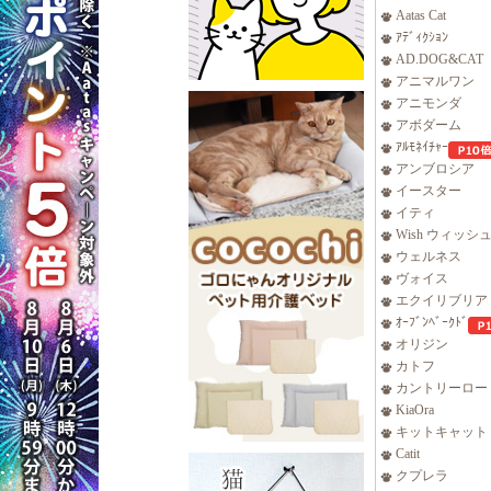
Aatas Cat
ｱﾃﾞｨｸｼｮﾝ
AD.DOG&CAT
アニマルワン
アニモンダ
アボダーム
ｱﾙﾓﾈｲﾁｬｰ
アンブロシア
イースター
イティ
Wish ウィッシ
ウェルネス
ヴォイス
エクイリブリア
ｵｰﾌﾞﾝﾍﾞｰｸﾄﾞ
オリジン
カトフ
カントリーロー
KiaOra
キットキャット
Catit
クプレラ