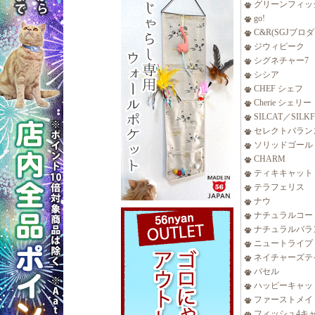
グリーンフィッ
go!
C&R(SGJプロ
ジウィピーク
シグネチャー7
シシア
CHEF シェフ
Cherie シェリー
SILCAT／SILK
セレクトバラン
ソリッドゴール
CHARM
ティキキャット
テラフェリス
ナウ
ナチュラルコー
ナチュラルバラ
ニュートライプ
ネイチャーズテ
バセル
ハッピーキャッ
ファーストメイ
フィッシュ4キ