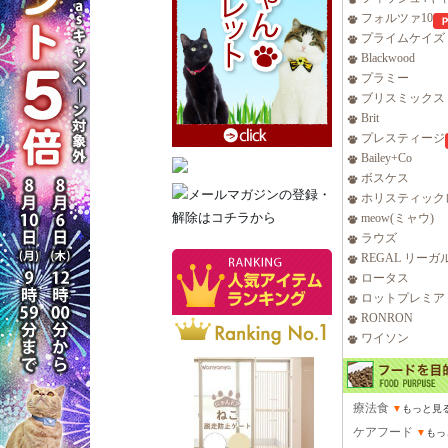
フォルツァ10
プライムケイズ
Blackwood
プラミー
ブリスミックス
Brit
プレスティージ
Bailey+Co
ボスケス
ホリスティック
meow(ミャウ)
ラウズ
REGAL リーガ
ロータス
ロットプレミア
RONRON
ワイソン
療法食
▼
もっと見
ケアフード
▼
もっ