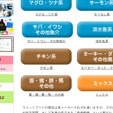
マグロ・ツナ系
サーモン系
サバ・イワシ・その他魚介
淡水魚系
チキン系
ターキー・ダック・
て
鹿・猪・豚・馬・その他
ミックス
ウェットフードの製法は各メーカーそれぞれ違いますが、ゴロ
や生活習慣、そして本来の姿である「肉食動物」という観点な