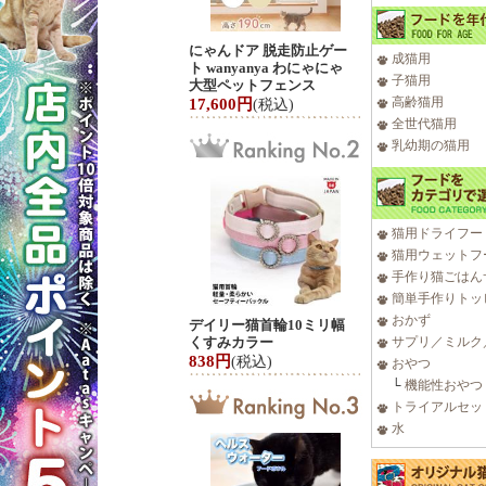
にゃんドア 脱走防止ゲー
成猫用
ト wanyanya わにゃにゃ
子猫用
大型ペットフェンス
高齢猫用
17,600円
(税込)
全世代猫用
乳幼期の猫用
猫用ドライフー
猫用ウェットフ
手作り猫ごはん
簡単手作りトッ
おかず
デイリー猫首輪10ミリ幅
くすみカラー
サプリ／ミルク
838円
(税込)
おやつ
└
機能性おやつ
トライアルセッ
水