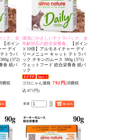
パック。全
環境にやさしいテトラパック。全
。
【ポイン
年齢対応の総合栄養食。
【ポイン
ャー デイ
ト10倍】アルモネイチャー デイ
 テトラパ
リーメニュー キャット テトラパ
g (372)
ック チキンのムース 380g (371)
養食 紙パ
ウェットフード 総合栄養食 紙パ
ック
792円
(消費税
ゴロにゃん価格
(消費税
込:871円)
数量