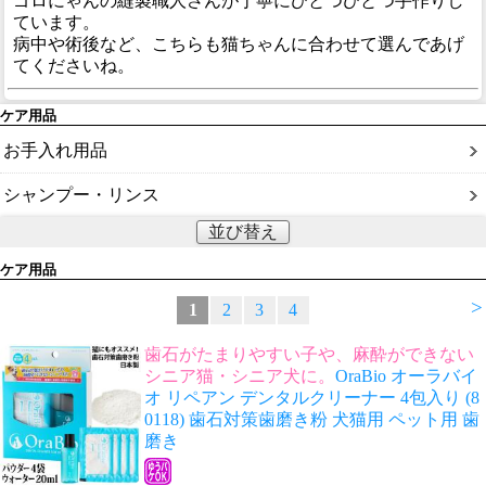
ゴロにゃんの縫製職人さんが丁寧にひとつひとつ手作りし
ています。
病中や術後など、こちらも猫ちゃんに合わせて選んであげ
てくださいね。
ケア用品
お手入れ用品
シャンプー・リンス
並び替え
ケア用品
>
1
2
3
4
歯石がたまりやすい子や、麻酔ができない
シニア猫・シニア犬に。
OraBio オーラバイ
オ リペアン デンタルクリーナー 4包入り (8
0118) 歯石対策歯磨き粉 犬猫用 ペット用 歯
磨き