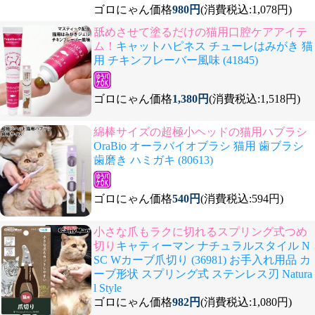
ゴロにゃん価格
980円
(消費税込:1,078円)
舐めさせて塗るだけの猫用口腔ケアアイテ
ム！
キャットハピネス チューレはみがき 猫
用 チキンフレーバー風味 (41845)
ゴロにゃん価格
1,380円
(消費税込:1,518円)
綿棒サイズの超極小ヘッドの猫用ハブラシ
OraBio オーラバイオブラシ 猫用 歯ブラシ
歯磨き ハミガキ (80613)
ゴロにゃん価格
540円
(消費税込:594円)
小さな爪もラクに切れるスプリング式つめ
切り
キャティーマン ナチュラルスタイル N
SC Wカーブ爪切り (36981) お手入れ用品 カ
ーブ形状 スプリング式 ステンレス刃 Natura
l Style
ゴロにゃん価格
982円
(消費税込:1,080円)