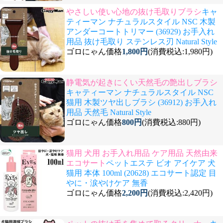
やさしい使い心地の抜け毛取りブラシ
キャ
ティーマン ナチュラルスタイル NSC 木製
アンダーコートトリマー (36929) お手入れ
用品 抜け毛取り ステンレス刃 Natural Style
ゴロにゃん価格
1,800円
(消費税込:1,980円)
静電気が起きにくい天然毛の艶出しブラシ
キャティーマン ナチュラルスタイル NSC
猫用 木製ツヤ出しブラシ (36912) お手入れ
用品 天然毛 Natural Style
ゴロにゃん価格
800円
(消費税込:880円)
猫用 犬用 お手入れ用品 ケア用品 天然由来
エコサート
ペットエステ ビオ アイケア 犬
猫用 本体 100ml (20628) エコサート認定 目
やに・涙やけケア 無香
ゴロにゃん価格
2,200円
(消費税込:2,420円)