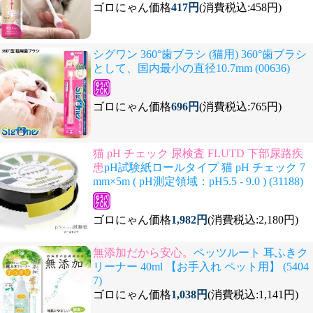
ゴロにゃん価格
417円
(消費税込:458円)
シグワン 360°歯ブラシ (猫用) 360°歯ブラシ
として、国内最小の直径10.7mm (00636)
ゴロにゃん価格
696円
(消費税込:765円)
猫 pH チェック 尿検査 FLUTD 下部尿路疾
患
pH試験紙ロールタイプ 猫 pH チェック 7
mm×5m ( pH測定領域：pH5.5 - 9.0 ) (31188)
ゴロにゃん価格
1,982円
(消費税込:2,180円)
無添加だから安心。
ペッツルート 耳ふきク
リーナー 40ml 【お手入れ ペット用】 (5404
7)
ゴロにゃん価格
1,038円
(消費税込:1,141円)