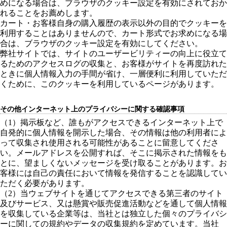
めになる場合は、ブラウザのクッキー設定を有効にされておか
れることをお薦めします。
カート・お客様自身の購入履歴の表示以外の目的でクッキーを
利用することはありませんので、カート形式でお求めになる場
合は、ブラウザのクッキー設定を有効にしてください。
弊社サイトでは、サイトのユーザービリティーの向上に役立て
るためのアクセスログの収集と、お客様がサイトを再度訪れた
ときに個人情報入力の手間が省け、一層便利に利用していただ
くために、このクッキーを利用しているページがあります。
その他インターネット上のプライバシーに関する確認事項
（1）掲示板など、誰もがアクセスできるインターネット上で
自発的に個人情報を開示した場合、その情報は他の利用者によ
って収集され使用される可能性があることに留意してくださ
い。メールアドレスを公開すれば、そこに掲示された情報をも
とに、望ましくないメッセージを受け取ることがあります。お
客様には自己の責任において情報を発信することを認識してい
ただく必要があります。
（2）当ウェブサイトを通じてアクセスできる第三者のサイト
及びサービス、又は懸賞や販売促進活動などを通して個人情報
を収集している企業等は、当社とは独立した個々のプライバシ
ーに関しての規約やデータの収集規約を定めています。当社