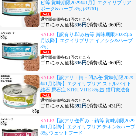
ビ等 賞味期限2029年1月】エクイリブリア
ポーク&ハーブ 85g (83761)
通常販売価格451円のところ
ゴロにゃん価格
336円
(消費税込:369円)
SALE!
【訳有り:凹み缶等 賞味期限2028年6
月以降】エクイリブリア イノシシ&ハーブ
85g
通常販売価格451円のところ
ゴロにゃん価格
336円
(消費税込:369円)
SALE!
【訳アリ：錆・凹み缶 賞味期限2029
年1月以降】エクイリブリア ストルバイト
結石 尿石症 STRUVITE 85g缶 猫用療法食
通常販売価格528円のところ
ゴロにゃん価格
392円
(消費税込:431円)
SALE!
【訳アリ:缶凹み・錆等 賞味期限2029
年1月以降】エクイリブリア チキン&ハーブ
85g ウェットフード