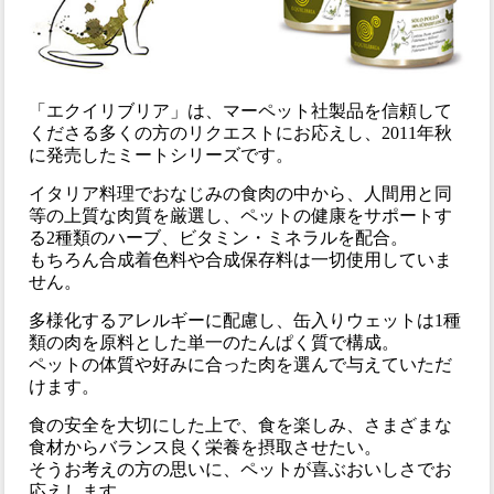
「エクイリブリア」は、マーペット社製品を信頼して
くださる多くの方のリクエストにお応えし、2011年秋
に発売したミートシリーズです。
イタリア料理でおなじみの食肉の中から、人間用と同
等の上質な肉質を厳選し、ペットの健康をサポートす
る2種類のハーブ、ビタミン・ミネラルを配合。
もちろん合成着色料や合成保存料は一切使用していま
せん。
多様化するアレルギーに配慮し、缶入りウェットは1種
類の肉を原料とした単一のたんぱく質で構成。
ペットの体質や好みに合った肉を選んで与えていただ
けます。
食の安全を大切にした上で、食を楽しみ、さまざまな
食材からバランス良く栄養を摂取させたい。
そうお考えの方の思いに、ペットが喜ぶおいしさでお
応えします。