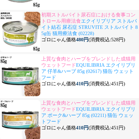
初期ストルバイト尿石症における食事コン
トロール用療法食
エクイリブリア ストルバ
イト結石 尿石症 STRUVITE ストルバイト 8
5g缶 猫用療法食 (02228)
ゴロにゃん価格
480円
(消費税込:528円)
上質な食肉とハーブをブレンドした成猫用
ウェットフード
EQUILIBRIA エクイリブリ
ア 仔羊&ハーブ 85g (02617) 猫缶 ウェット
フード
ゴロにゃん価格
410円
(消費税込:451円)
上質な食肉とハーブをブレンドした成猫用
ウェットフード
EQUILIBRIA エクイリブリ
ア ポーク&ハーブ 85g (02211) 猫缶 ウェッ
トフード
ゴロにゃん価格
410円
(消費税込:451円)