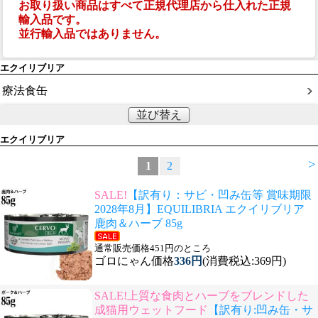
お取り扱い商品はすべて正規代理店から仕入れた正規
輸入品です。
並行輸入品ではありません。
エクイリブリア
療法食缶
並び替え
エクイリブリア
>
1
2
SALE!
【訳有り：サビ・凹み缶等 賞味期限
2028年8月】EQUILIBRIA エクイリブリア
鹿肉＆ハーブ 85g
通常販売価格451円のところ
ゴロにゃん価格
336円
(消費税込:369円)
SALE!上質な食肉とハーブをブレンドした
成猫用ウェットフード
【訳有り:凹み缶・サ