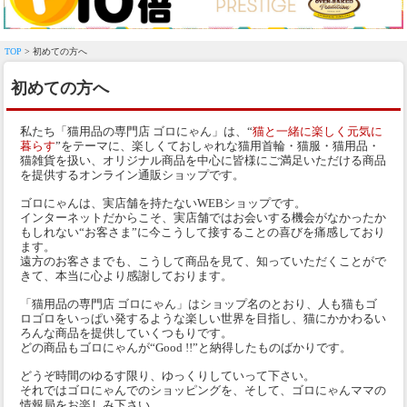
TOP
> 初めての方へ
初めての方へ
私たち「猫用品の専門店 ゴロにゃん」は、“
猫と一緒に楽しく元気に
暮らす
”をテーマに、楽しくておしゃれな猫用首輪・猫服・猫用品・
猫雑貨を扱い、オリジナル商品を中心に皆様にご満足いただける商品
を提供するオンライン通販ショップです。
ゴロにゃんは、実店舗を持たないWEBショップです。
インターネットだからこそ、実店舗ではお会いする機会がなかったか
もしれない“お客さま”に今こうして接することの喜びを痛感しており
ます。
遠方のお客さまでも、こうして商品を見て、知っていただくことがで
きて、本当に心より感謝しております。
「猫用品の専門店 ゴロにゃん」はショップ名のとおり、人も猫もゴ
ロゴロをいっぱい発するような楽しい世界を目指し、猫にかかわるい
ろんな商品を提供していくつもりです。
どの商品もゴロにゃんが“Good !!”と納得したものばかりです。
どうぞ時間のゆるす限り、ゆっくりしていって下さい。
それではゴロにゃんでのショッピングを、そして、ゴロにゃんママの
情報局をお楽しみ下さい。