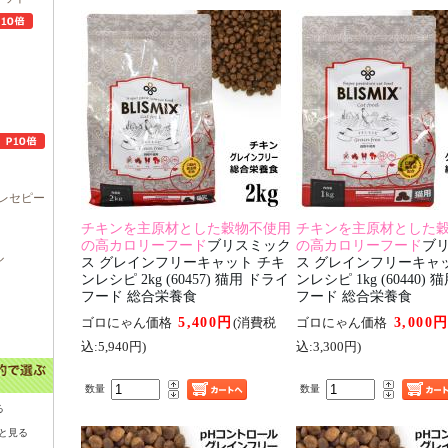
レセピー
チキンを主原材とした穀物不使用
チキンを主原材とした
の高カロリーフード
ブリスミック
の高カロリーフード
ブ
ル
ス グレインフリーキャット チキ
ス グレインフリーキャ
ンレシピ 2kg (60457) 猫用 ドライ
ンレシピ 1kg (60440)
フード 総合栄養食
フード 総合栄養食
5,400円
3,000
ゴロにゃん価格
(消費税
ゴロにゃん価格
込:5,940円)
込:3,300円)
数量
数量
る
と見る