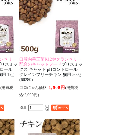
ランベリー
口腔内善玉菌K12やクランベリー
ブリスミッ
配合のキャットフード
ブリスミッ
トロール
クス キャット pHコントロール
 1kg
グレインフリーチキン 猫用 500g
(60280)
円
1,900円
(消費税
ゴロにゃん価格
(消費税
込:2,090円)
数量