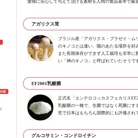
愛猫に安心して与えて頂ける素材を人間の食品基準で厳
アガリクス茸
ブラジル産「アガリクス・ブラゼイ・ム
のキノコとは違い、陽のあたる場所を好
また長期保存ができず人工栽培も非常に
い「神のキノコ」と呼ばれていたそうで
ュ
EF2001乳酸菌
正式名「エンテロコッカスフェカリスEF2
乳酸菌の一種で、生菌ではなく死菌にす
ド
究で日本はもちろん国際的にも評価され
グルコサミン・コンドロイチン