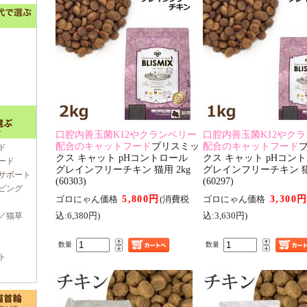
口腔内善玉菌K12やクランベリー
口腔内善玉菌K12やク
配合のキャットフード
ブリスミッ
配合のキャットフード
ド
クス キャット pHコントロール
クス キャット pHコン
ード
グレインフリーチキン 猫用 2kg
グレインフリーチキン 猫用
サポート
(60303)
(60297)
ピング
5,800円
3,300
ゴロにゃん価格
(消費税
ゴロにゃん価格
込:6,380円)
込:3,630円)
／猫草
数量
数量
ト