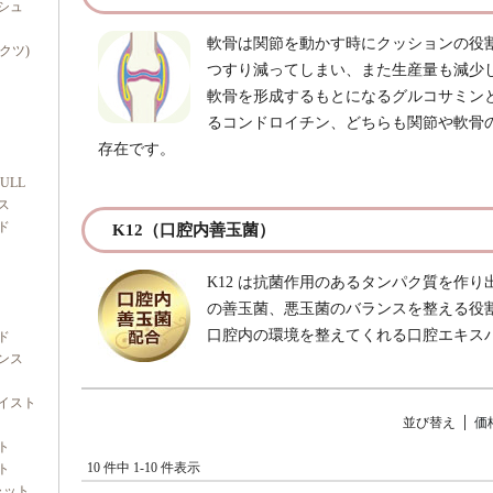
シュ
軟骨は関節を動かす時にクッションの役
ダクツ)
つすり減ってしまい、また生産量も減少
軟骨を形成するもとになるグルコサミン
るコンドロイチン、どちらも関節や軟骨
存在です。
FULL
ス
ド
K12（口腔内善玉菌）
K12 は抗菌作用のあるタンパク質を作
の善玉菌、悪玉菌のバランスを整える役
口腔内の環境を整えてくれる口腔エキス
ド
ンス
イスト
並び替え
価
ト
10 件中 1-10 件表示
ト
ャット