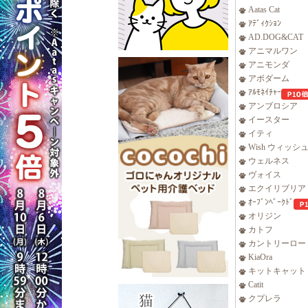
Aatas Cat
ｱﾃﾞｨｸｼｮﾝ
AD.DOG&CAT
アニマルワン
アニモンダ
アボダーム
ｱﾙﾓﾈｲﾁｬｰ
アンブロシア
イースター
イティ
Wish ウィッシ
ウェルネス
ヴォイス
エクイリブリア
ｵｰﾌﾞﾝﾍﾞｰｸﾄﾞ
オリジン
カトフ
カントリーロー
KiaOra
キットキャット
Catit
クプレラ