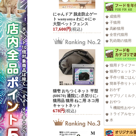
にゃんドア 脱走防止ゲー
成猫用
ト wanyanya わにゃにゃ
子猫用
大型ペットフェンス
高齢猫用
17,600円
(税込)
全世代猫用
乳幼期の猫用
猫用ドライフー
猫用ウェットフ
手作り猫ごはん
簡単手作りトッ
おかず
猫壱 おちつくネット 平型
(60670) 通院に♪爪切りに♪
サプリ／ミルク
猫用品 猫用 ねこ用 ネコ用
おやつ
キャットネット
└
機能性おやつ
678円
(税込)
トライアルセッ
水