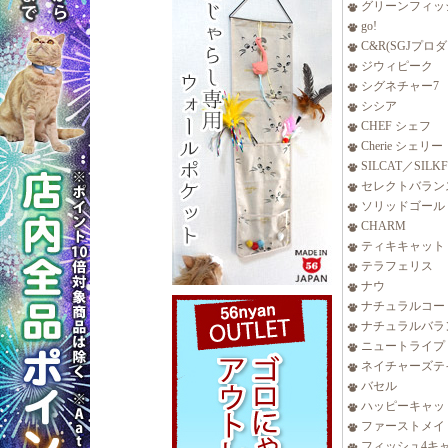
グリーンフィッ
go!
C&R(SGJプロ
ジウィピーク
シグネチャー7
シシア
CHEF シェフ
Cherie シェリー
SILCAT／SILK
セレクトバラン
ソリッドゴール
CHARM
ティキキャット
テラフェリス
ナウ
ナチュラルコー
ナチュラルバラ
ニュートライプ
ネイチャーズテ
バセル
ハッピーキャッ
ファーストメイ
フィッシュ4キ