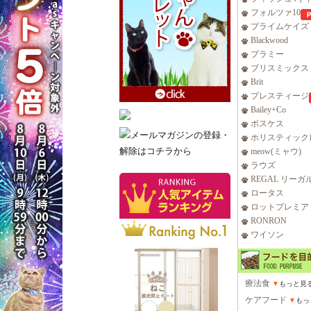
フォルツァ10
プライムケイズ
Blackwood
プラミー
ブリスミックス
Brit
プレスティージ
Bailey+Co
ボスケス
ホリスティック
meow(ミャウ)
ラウズ
REGAL リーガ
ロータス
ロットプレミア
RONRON
ワイソン
療法食
▼
もっと見
ケアフード
▼
もっ