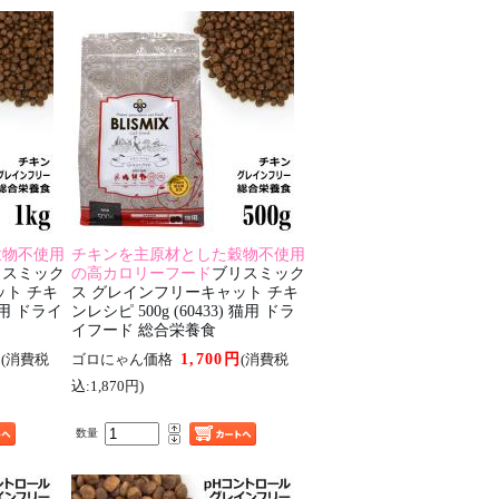
穀物不使用
チキンを主原材とした穀物不使用
リスミック
の高カロリーフード
ブリスミック
ット チキ
ス グレインフリーキャット チキ
 猫用 ドライ
ンレシピ 500g (60433) 猫用 ドラ
イフード 総合栄養食
円
1,700円
(消費税
ゴロにゃん価格
(消費税
込:1,870円)
数量