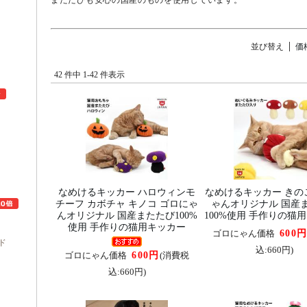
またたびも安心の国産のものを使用しています。
並び替え
価
42 件中 1-42 件表示
ュ
なめけるキッカー ハロウィンモ
なめけるキッカー きの
チーフ カボチャ キノコ ゴロにゃ
ゃんオリジナル 国産
んオリジナル 国産またたび100%
100%使用 手作りの猫
使用 手作りの猫用キッカー
600
ゴロにゃん価格
ド
込:660円)
600円
ゴロにゃん価格
(消費税
込:660円)