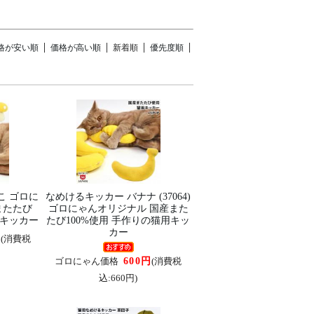
格が安い順
価格が高い順
新着順
優先度順
こ ゴロに
なめけるキッカー バナナ (37064)
またたび
ゴロにゃんオリジナル 国産また
用キッカー
たび100%使用 手作りの猫用キッ
カー
円
(消費税
600円
ゴロにゃん価格
(消費税
込:660円)