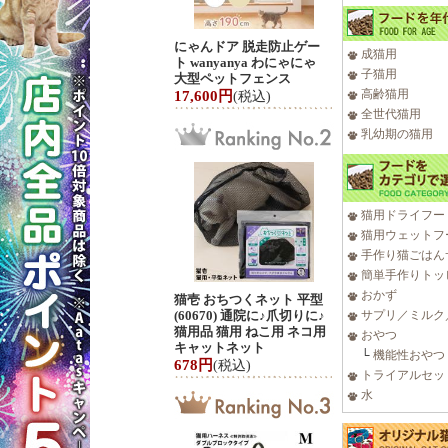
にゃんドア 脱走防止ゲー
成猫用
ト wanyanya わにゃにゃ
子猫用
大型ペットフェンス
高齢猫用
17,600円
(税込)
全世代猫用
乳幼期の猫用
猫用ドライフー
猫用ウェットフ
手作り猫ごはん
簡単手作りトッ
おかず
猫壱 おちつくネット 平型
(60670) 通院に♪爪切りに♪
サプリ／ミルク
猫用品 猫用 ねこ用 ネコ用
おやつ
キャットネット
└
機能性おやつ
678円
(税込)
トライアルセッ
水