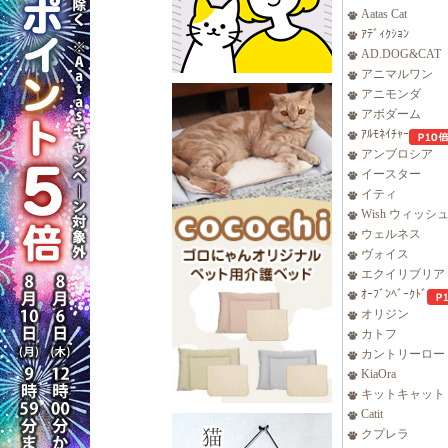
Aatas Cat
ｱﾃﾞｨｸｼｮﾝ
AD.DOG&CAT
アニマルワン
アニモンダ
アボダーム
ｱﾙﾓﾈｲﾁｬｰ
アンブロシア
イースター
イティ
Wish ウィッシ
ウェルネス
ヴォイス
エクイリブリア
ｵｰﾌﾞﾝﾍﾞｰｸﾄﾞ
オリジン
カトフ
カントリーロー
KiaOra
キットキャット
Catit
クプレラ