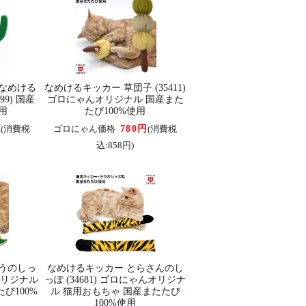
なめける
なめけるキッカー 草団子 (35411)
99) 国産
ゴロにゃんオリジナル 国産また
用
たび100%使用
円
780円
(消費税
ゴロにゃん価格
(消費税
込:858円)
うのしっ
なめけるキッカー とらさんのし
んオリジナル
っぽ (34681) ゴロにゃんオリジナ
び100%
ル 猫用おもちゃ 国産またたび
100%使用