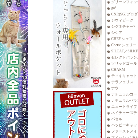
グリーンフィッ
go!
C&R(SGJプロ
ジウィピーク
シグネチャー7
シシア
CHEF シェフ
Cherie シェリー
SILCAT／SILK
セレクトバラン
ソリッドゴール
CHARM
ティキキャット
テラフェリス
ナウ
ナチュラルコー
ナチュラルバラ
ニュートライプ
ネイチャーズテ
バセル
ハッピーキャッ
ファーストメイ
フィッシュ4キ