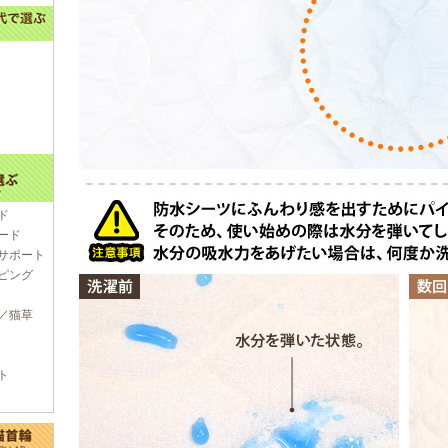
ド
ード
サポート
ピング
／猫草
ト