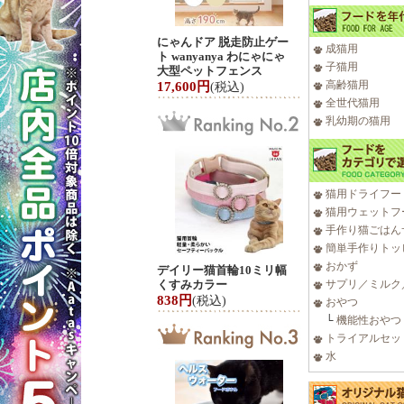
にゃんドア 脱走防止ゲー
成猫用
ト wanyanya わにゃにゃ
子猫用
大型ペットフェンス
高齢猫用
17,600円
(税込)
全世代猫用
乳幼期の猫用
猫用ドライフー
猫用ウェットフ
手作り猫ごはん
簡単手作りトッ
おかず
デイリー猫首輪10ミリ幅
くすみカラー
サプリ／ミルク
838円
(税込)
おやつ
└
機能性おやつ
トライアルセッ
水