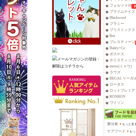
フォルツァ10
プライムケイズ
Blackwood
プラミー
ブリスミックス
Brit
プレスティージ
Bailey+Co
ボスケス
ホリスティック
meow(ミャウ)
ラウズ
REGAL リーガ
ロータス
ロットプレミア
RONRON
ワイソン
療法食
▼
もっと見
ケアフード
▼
もっ