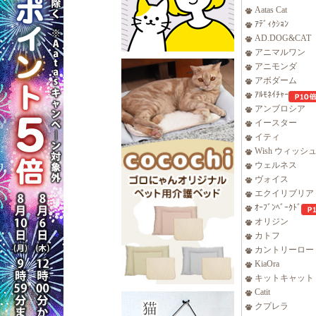
Aatas Cat
ｱﾃﾞｨｸｼｮﾝ
AD.DOG&CAT
アニマルワン
アニモンダ
アボダーム
ｱﾙﾓﾈｲﾁｬｰ
アンブロシア
イースター
イティ
Wish ウィッシ
ウェルネス
ヴォイス
エクイリブリア
ｵｰﾌﾞﾝﾍﾞｰｸﾄﾞ
オリジン
カトフ
カントリーロー
KiaOra
キットキャット
Catit
クプレラ