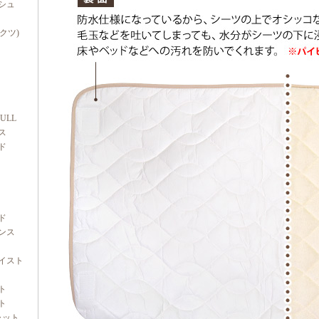
シュ
ダクツ)
FULL
ス
ド
ド
ンス
イスト
ト
ト
ャット