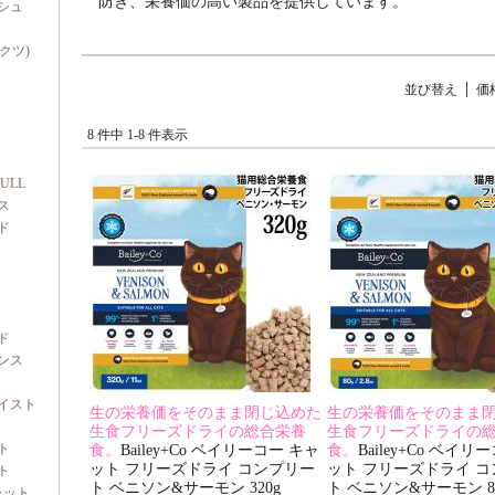
防ぎ、栄養価の高い製品を提供しています。
シュ
ダクツ)
並び替え
価
8 件中 1-8 件表示
FULL
ス
ド
ド
ンス
イスト
生の栄養価をそのまま閉じ込めた
生の栄養価をそのまま
生食フリーズドライの総合栄養
生食フリーズドライの
ト
食。
Bailey+Co ベイリーコー キャ
食。
Bailey+Co ベイリ
ット フリーズドライ コンプリー
ット フリーズドライ 
ト
ト ベニソン&サーモン 320g
ト ベニソン&サーモン 8
ャット