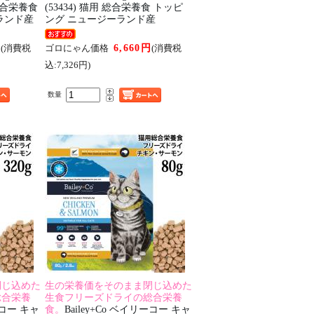
用 総合栄養食
(53434) 猫用 総合栄養食 トッピ
ランド産
ング ニュージーランド産
円
6,660円
(消費税
ゴロにゃん価格
(消費税
込:7,326円)
数量
閉じ込めた
生の栄養価をそのまま閉じ込めた
総合栄養
生食フリーズドライの総合栄養
ーコー キャ
食。
Bailey+Co ベイリーコー キャ