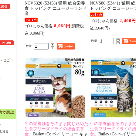
NCVS320 (53458) 猫用 総合栄養
NCVS80 (53441) 猫
食 トッピング ニュージーランド
トッピング ニュージー
産
2,400
ゴロにゃん価格
8,060円
ゴロにゃん価格
(消費税
込:2,640円)
込:8,866円)
数量
数量
レセピー
ル
生の栄養価をそのまま閉じ込めた
生の栄養価をそのまま
る
生食フリーズドライの総合栄養
生食フリーズドライの
と見る
食。
Bailey+Co ベイリーコー キャ
食。
Bailey+Co ベイリ