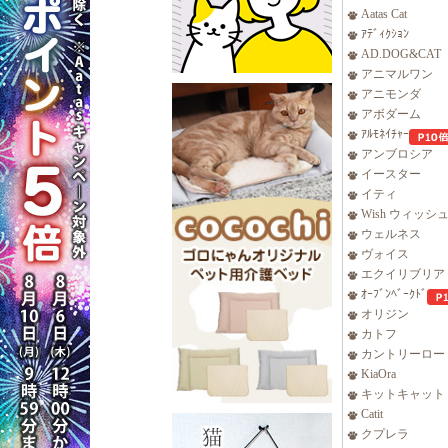
Aatas Cat
ｱﾃﾞｨｸｼｮﾝ
AD.DOG&CAT
アニマルワン
アニモンダ
アボダーム
ｱﾙﾓﾈｲﾁｬｰ
アンブロシア
イースター
イティ
Wish ウィッシ
ウェルネス
ヴォイス
エクイリブリア
ｵｰﾌﾞﾝﾍﾞｰｸﾄﾞ
オリジン
カトフ
カントリーロー
KiaOra
キットキャット
Catit
クプレラ