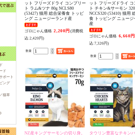
ット フリーズドライ コンプリー
ット フリーズドライ 
ト ラム&ツナ 80g NCLS80
ト チキン&サーモン 320
(53427) 猫用 総合栄養食 トッピ
NCCS320 (53410) 猫
ング ニュージーランド産
食 トッピング ニュー
産
2,200円
ゴロにゃん価格
(消費税
6,660
ゴロにゃん価格
込:2,420円)
込:7,326円)
数量
数量
ド
ード
サポート
ピング
／猫草
ト
NZ産キングサーモンの切り身。
タウリン豊富なチキン