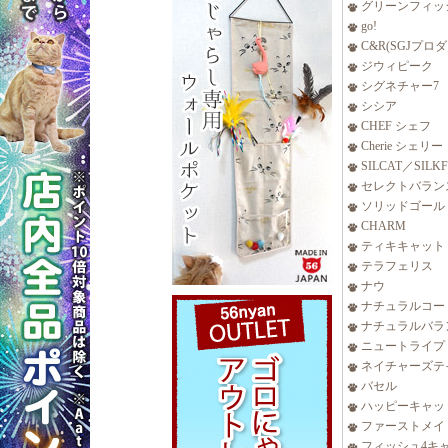
グリーンフィッ
go!
C&R(SGJプロ
ジウィピーク
シグネチャー7
シシア
CHEF シェフ
Cherie シェリー
SILCAT／SILK
セレクトバラン
ソリッドゴール
CHARM
ティキキャット
テラフェリス
ナウ
ナチュラルコー
ナチュラルバラ
ニュートライプ
ネイチャーズテ
バセル
ハッピーキャッ
ファーストメイ
フィッシュ4キ