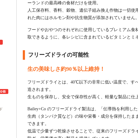
ーランドの最高峰の食材だけを使用。
人工保存料、香料、穀物、遺伝子組み換え作物は一切使
れた肉にはホルモン剤や抗生物質が添加されていません
フードやおやつのそれぞれに使用しているプレミアム食
取できるように、各レシピに含まれているビタミンとミ
フリーズドライの可能性
ュ
生の美味しさ約90％以上維持！
フリーズドライとは、40℃以下の非常に低い温度で、す
造されます。
生ものを保存し、安全で保存性が高く、軽量な製品に仕
Bailey+Co のフリーズドライ製法は、「伝導熱を利用
ド
生肉（タンパク質など）の味や栄養・成分を保持したま
できます。
低温で少量ずつ乾燥させることで、従来のフリーズドラ