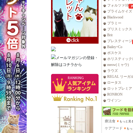
フォルツァ10
プライムケイズ
Blackwood
プラミー
ブリスミックス
Brit
プレスティージ
Bailey+Co
ボスケス
ホリスティック
meow(ミャウ)
ラウズ
REGAL リーガ
ロータス
ロットプレミア
RONRON
ワイソン
療法食
▼
もっと見
ケアフード
▼
もっ