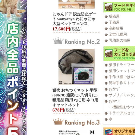
にゃんドア 脱走防止ゲー
成猫用
ト wanyanya わにゃにゃ
子猫用
大型ペットフェンス
高齢猫用
17,600円
(税込)
全世代猫用
乳幼期の猫用
猫用ドライフー
猫用ウェットフ
手作り猫ごはん
簡単手作りトッ
おかず
猫壱 おちつくネット 平型
(60670) 通院に♪爪切りに♪
サプリ／ミルク
猫用品 猫用 ねこ用 ネコ用
おやつ
キャットネット
└
機能性おやつ
678円
(税込)
トライアルセッ
水