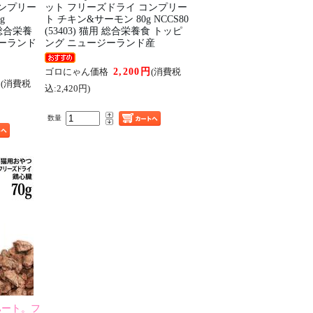
コンプリー
ット フリーズドライ コンプリー
g
ト チキン&サーモン 80g NCCS80
用 総合栄養
(53403) 猫用 総合栄養食 トッピ
ジーランド
ング ニュージーランド産
2,200円
ゴロにゃん価格
(消費税
円
(消費税
込:2,420円)
数量
ハート。フ