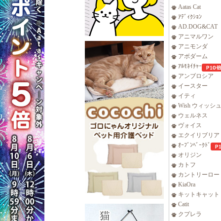
Aatas Cat
ｱﾃﾞｨｸｼｮﾝ
AD.DOG&CAT
アニマルワン
アニモンダ
アボダーム
ｱﾙﾓﾈｲﾁｬｰ
アンブロシア
イースター
イティ
Wish ウィッシ
ウェルネス
ヴォイス
エクイリブリア
ｵｰﾌﾞﾝﾍﾞｰｸﾄﾞ
オリジン
カトフ
カントリーロー
KiaOra
キットキャット
Catit
クプレラ