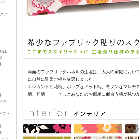
シュ
ダクツ)
FULL
ス
ド
両面のファブリックパネルの生地は、大人の家庭におい
に自然に馴染む柄を厳選しました。
エレガントな花柄、ポップなドット柄、モダンなマルチ
柄、和柄・・・きっとあなたのお部屋に似合う柄が見つ
ド
ンス
イスト
ト
ト
ャット