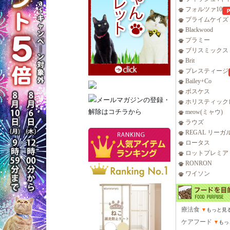
フォルツァ10
プライムケイズ
Blackwood
プラミー
ブリスミックス
Brit
プレスティージ
Bailey+Co
ボスケス
ホリスティック
meow(ミャウ)
ラウズ
REGAL リーガ
ロータス
ロットプレミア
RONRON
ワイソン
療法食
▼
もっと見
ケアフード
▼
もっ