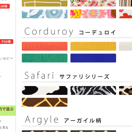
レセピー
ル
る
と見る