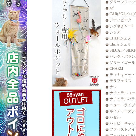
グリーンフィッ
go!
C&R(SGJプロ
ジウィピーク
シグネチャー7
シシア
CHEF シェフ
Cherie シェリー
SILCAT／SILK
セレクトバラン
ソリッドゴール
CHARM
ティキキャット
テラフェリス
ナウ
ナチュラルコー
ナチュラルバラ
ニュートライプ
ネイチャーズテ
バセル
ハッピーキャッ
ファーストメイ
フィッシュ4キ