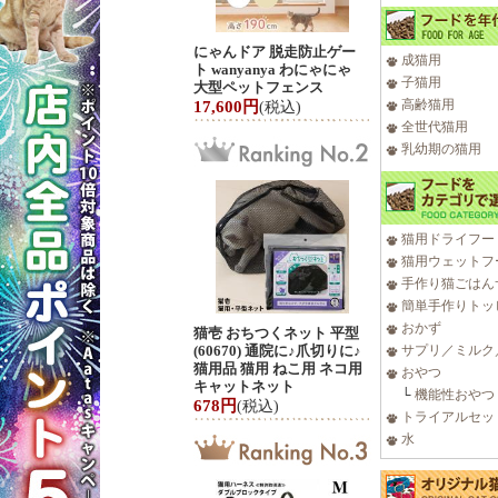
にゃんドア 脱走防止ゲー
成猫用
ト wanyanya わにゃにゃ
子猫用
大型ペットフェンス
高齢猫用
17,600円
(税込)
全世代猫用
乳幼期の猫用
猫用ドライフー
猫用ウェットフ
手作り猫ごはん
簡単手作りトッ
おかず
猫壱 おちつくネット 平型
(60670) 通院に♪爪切りに♪
サプリ／ミルク
猫用品 猫用 ねこ用 ネコ用
おやつ
キャットネット
└
機能性おやつ
678円
(税込)
トライアルセッ
水