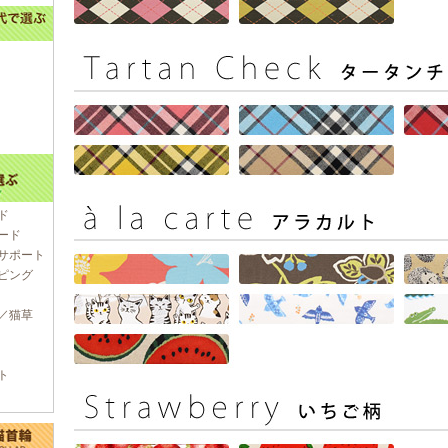
ド
ード
サポート
ピング
／猫草
ト