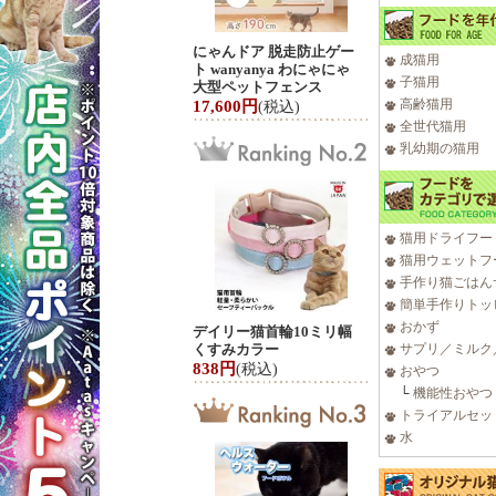
にゃんドア 脱走防止ゲー
成猫用
ト wanyanya わにゃにゃ
子猫用
大型ペットフェンス
高齢猫用
17,600円
(税込)
全世代猫用
乳幼期の猫用
猫用ドライフー
猫用ウェットフ
手作り猫ごはん
簡単手作りトッ
おかず
デイリー猫首輪10ミリ幅
くすみカラー
サプリ／ミルク
838円
(税込)
おやつ
└
機能性おやつ
トライアルセッ
水