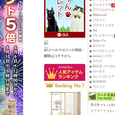
フォルツァ10
プライムケイズ
Blackwood
プラミー
ブリスミックス
Brit
プレスティージ
Bailey+Co
ボスケス
ホリスティック
meow(ミャウ)
ラウズ
REGAL リーガ
ロータス
ロットプレミア
RONRON
ワイソン
療法食
▼
もっと見
ケアフード
▼
もっ