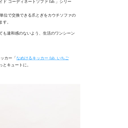
 コーディネートソファ fab.」シリー
枚単位で交換できる爪とぎをカウチソファの
ます。
ても違和感のないよう、生活のワンシーン
キッカー「
なめけるキッカー fab. いちご
っとキュートに。