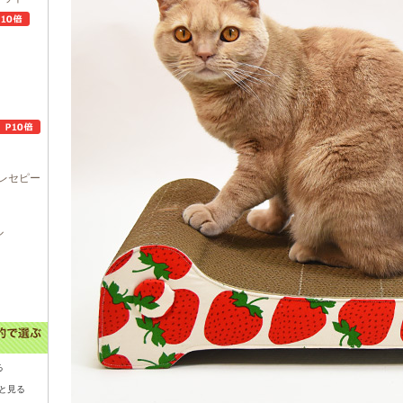
レセピー
ル
る
と見る