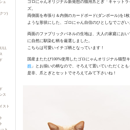
ゴロにゃんオリジナル新発想の猫用爪とぎ「キャットライド
シュ
ズ。
ダクツ)
両側面を布張り＆内側のカードボード(ダンボール)を1
ような形状にした、ゴロにゃん自信のひとしなでござい
両面のファブリックパネルの生地は、大人の家庭におい
に自然に馴染む柄を厳選しました。
こちらは可愛いイチゴ柄となっています！
FULL
ス
国産またたび100%使用したゴロにゃんオリジナル猫型
ド
柄
」とお揃いの柄なので、そろえて置いていただくとも
是非、爪とぎとセットでそろえてみて下さいね！
ド
ンス
イスト
ト
ト
ャット