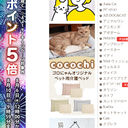
Aatas Cat
ｱﾃﾞｨｸｼｮﾝ
AD.DOG&CAT
アニマルワン
アニモンダ
アボダーム
ｱﾙﾓﾈｲﾁｬｰ
アンブロシア
イースター
イティ
Wish ウィッシ
ウェルネス
ヴォイス
エクイリブリア
ｵｰﾌﾞﾝﾍﾞｰｸﾄﾞ
オリジン
カトフ
カントリーロー
KiaOra
キットキャット
Catit
クプレラ