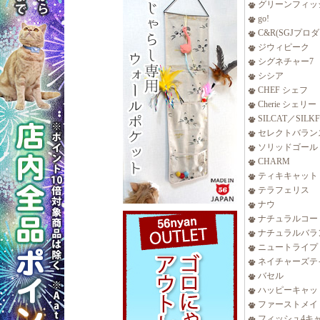
グリーンフィッ
go!
C&R(SGJプロ
ジウィピーク
シグネチャー7
シシア
CHEF シェフ
Cherie シェリー
SILCAT／SILK
セレクトバラン
ソリッドゴール
CHARM
ティキキャット
テラフェリス
ナウ
ナチュラルコー
ナチュラルバラ
ニュートライプ
ネイチャーズテ
バセル
ハッピーキャッ
ファーストメイ
フィッシュ4キ