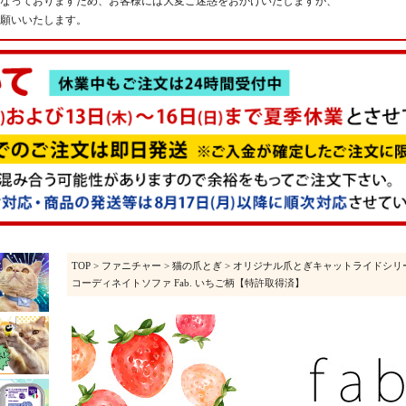
なっておりますため、お客様には大変ご迷惑をおかけいたしますが、
願いいたします。
TOP
>
ファニチャー
>
猫の爪とぎ
>
オリジナル爪とぎキャットライドシリ
コーディネイトソファ Fab. いちご柄【特許取得済】