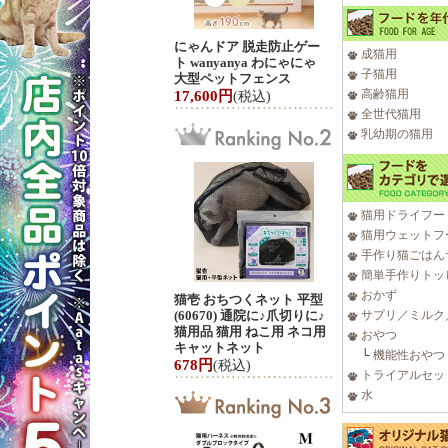
にゃんドア 脱走防止ゲー
成猫用
ト wanyanya わにゃにゃ
子猫用
大型ペットフェンス
高齢猫用
17,600円
(税込)
全世代猫用
乳幼期の猫用
猫用ドライフー
猫用ウェットフ
手作り猫ごはん
簡単手作りトッ
おかず
猫壱 おちつくネット 平型
(60670) 通院に♪爪切りに♪
サプリ／ミルク
猫用品 猫用 ねこ用 ネコ用
おやつ
キャットネット
└
機能性おやつ
678円
(税込)
トライアルセッ
水