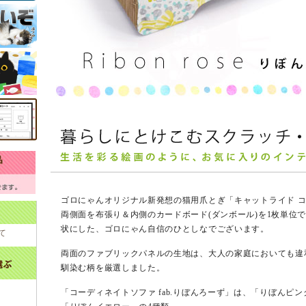
ゴロにゃんオリジナル新発想の猫用爪とぎ「キャットライド コー
両側面を布張り＆内側のカードボード(ダンボール)を1枚単位
状にした、ゴロにゃん自信のひとしなでございます。
て
両面のファブリックパネルの生地は、大人の家庭においても違
馴染む柄を厳選しました。
「コーディネイトソファ fab.りぼんろーず」は、「りぼんピ