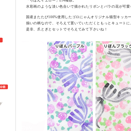
「りぼんイエロー」の4種類。
水彩画のような淡い色合いで描かれたリボンとバラの花が可愛
国産またたび100%使用したゴロにゃんオリジナル猫型キッカ
揃いの柄なので、そろえて置いていただくともっとキュートに
是非、爪とぎとセットでそろえてみて下さいね！
ュ
ド