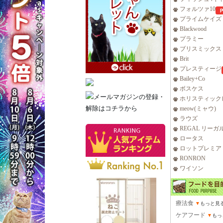
フォルツァ10
プライムケイズ
Blackwood
プラミー
ブリスミックス
Brit
プレスティージ
Bailey+Co
ボスケス
ホリスティック
meow(ミャウ)
ラウズ
REGAL リーガ
ロータス
ロットプレミア
RONRON
ワイソン
療法食
▼
もっと見
ケアフード
▼
もっ