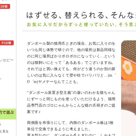
ダンボール製の猫用爪とぎの場合、お気に入りのを
いつも同じ体勢で研ぐので、他の場所は新品同様な
のに同じ場所ばかりボロボロになっていく…という
レセピー
のは猫飼いにとって「あるある」でございますね。
それではと買い換えても、何がどう違うのか別の新
しいのは気に入らなくて壁や柱でバリバリと…(m゜
ル
O゜m)ヤメテーなんてことも。
“ダンボール派置き型主義”の違いのわかる猫ちゃん
にずーっと同じものを使っていただけるよう、猫用
品専門店のゴロにゃんからこんな猫の爪研ぎのご提
案です♪
両側面を布張りにして、内側のダンボール板は1枚
る
単位で交換できるように考えました。
と見る
置き型なのに、ダンボール爪とぎなのに、しかもフ