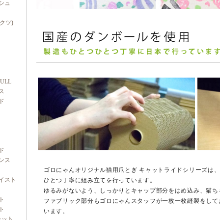
シュ
ダクツ)
FULL
ス
ド
ド
ンス
ゴロにゃんオリジナル猫用爪とぎ キャットライドシリーズは
イスト
ひとつ丁寧に組み立てを行っています。
ゆるみがないよう、しっかりとキャップ部分をはめ込み、猫ち
ト
ファブリック部分もゴロにゃんスタッフが一枚一枚縫製をして
ト
います。
ャット