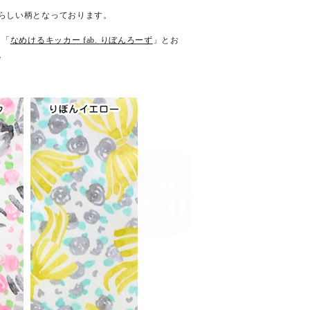
らしい柄となっております。
ー「
なめけるキッカー fab. りぼんろーず
」とお
。