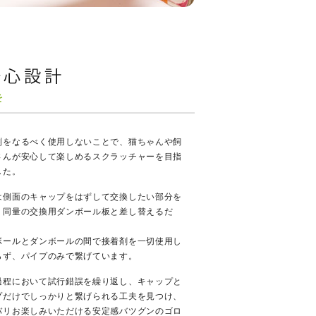
剤をなるべく使用しないことで、猫ちゃんや飼
さんが安心して楽しめるスクラッチャーを目指
した。
は側面のキャップをはずして交換したい部分を
、同量の交換用ダンボール板と差し替えるだ
ボールとダンボールの間で接着剤を一切使用し
らず、パイプのみで繋げています。
過程において試行錯誤を繰り返し、キャップと
プだけでしっかりと繋げられる工夫を見つけ、
バリお楽しみいただける安定感バツグンのゴロ