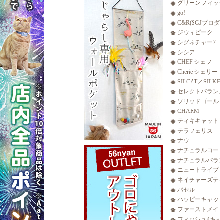
グリーンフィッ
go!
C&R(SGJプロ
ジウィピーク
シグネチャー7
シシア
CHEF シェフ
Cherie シェリー
SILCAT／SILK
セレクトバラン
ソリッドゴール
CHARM
ティキキャット
テラフェリス
ナウ
ナチュラルコー
ナチュラルバラ
ニュートライプ
ネイチャーズテ
バセル
ハッピーキャッ
ファーストメイ
フィッシュ4キ