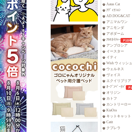
Aatas Cat
ｱﾃﾞｨｸｼｮﾝ
AD.DOG&CAT
アニマルワン
アニモンダ
アボダーム
ｱﾙﾓﾈｲﾁｬｰ
アンブロシア
イースター
イティ
Wish ウィッシ
ウェルネス
ヴォイス
エクイリブリア
ｵｰﾌﾞﾝﾍﾞｰｸﾄﾞ
オリジン
カトフ
カントリーロー
KiaOra
キットキャット
Catit
クプレラ