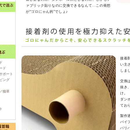
ァブリック貼りなのに交換できるなんて…この発想
が“ゴロにゃん的”でしょ♪
接着
ド
い主
ード
しま
サポート
ピング
交換
抜き
／猫草
け。
ダン
てお
ト
製作
パイ
バリ